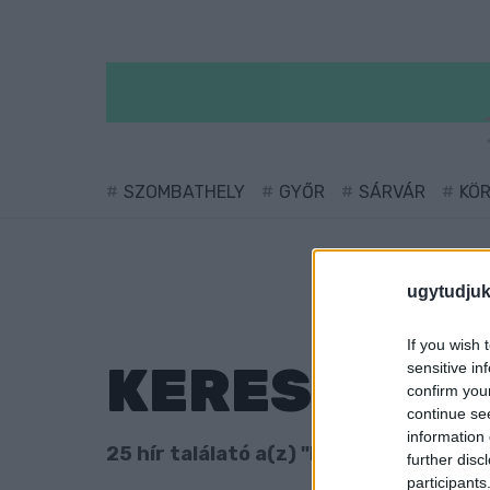
SZOMBATHELY
GYŐR
SÁRVÁR
KÖ
ugytudjuk
If you wish 
KERESÉS
sensitive in
confirm you
continue se
information 
25 hír találató a(z) "Nádorváros" cimk
further disc
participants