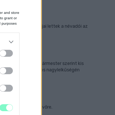
ÉR
er and store
to grant or
ed purposes
egénekelt papagájai lettek a névadói az
LÁSI GONDJAIT
Ugyanígy Dézsi polgármester szerint kis
ak egy helyi milliomos nagylelkűségén
RMESTER
kell a parkolásért jövőre.