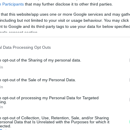
Participants
that may further disclose it to other third parties.
L KAPTA A NEVÉT AZ ÚJ NÁDORVÁROSI JÁTSZÓT
 that this website/app uses one or more Google services and may gath
including but not limited to your visit or usage behaviour. You may click 
 to Google and its third-party tags to use your data for below specifi
rzson és Panka, Dézsi Csaba András mesekönyvben is m
ogle consent section.
l Data Processing Opt Outs
AKI KÖNNYEDÉN MEGOLDHATNÁ A KERT UTCA PARKO
o opt-out of the Sharing of my personal data.
In
pontból nagyon problémás a volt lemezgyár területe. 
megy” alapon. A Kert utcában adja magát a megoldás, cs
o opt-out of the Sale of my Personal Data.
In
to opt-out of processing my Personal Data for Targeted
ETŐS PARKOLÓZÓNA HATÁRÁT GYŐRBEN A POLGÁ
ing.
In
o opt-out of Collection, Use, Retention, Sale, and/or Sharing
és a Tihanyi Árpád út között a legtöbb utcában fizetni 
ersonal Data that Is Unrelated with the Purposes for which it
lected.