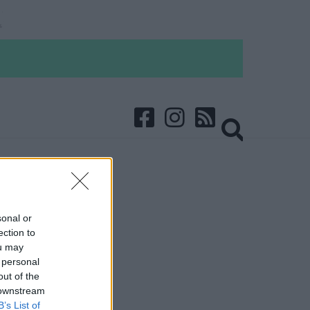
sonal or
ection to
ou may
 personal
out of the
 downstream
B’s List of