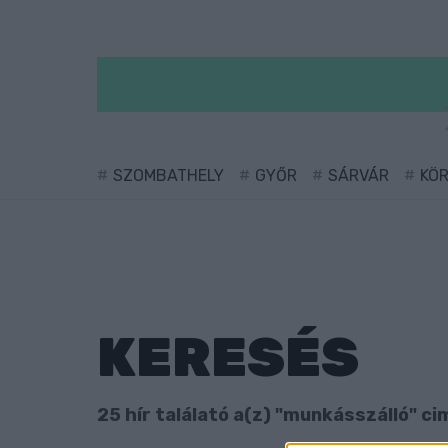
SZOMBATHELY
GYŐR
SÁRVÁR
KÖ
KERESÉS
25 hír találató a(z) "munkásszálló" ci