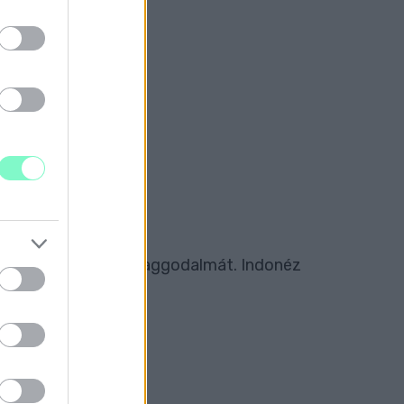
ON
RVÁRON
 István fejezte ki az aggodalmát. Indonéz
ÖSSZE IS TÖRTE