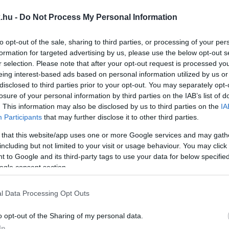
 LE ÉLETTÁRSÁT EGY FIATAL NŐ
.hu -
Do Not Process My Personal Information
to opt-out of the sale, sharing to third parties, or processing of your per
t, az elkövetőt letartóztatták.
formation for targeted advertising by us, please use the below opt-out s
r selection. Please note that after your opt-out request is processed y
eing interest-based ads based on personal information utilized by us or
UNKÁSOK A FÉLKÉSZ BÁCSAI MUNKÁSSZÁLLÓBA, A
disclosed to third parties prior to your opt-out. You may separately opt-
losure of your personal information by third parties on the IAB’s list of
. This information may also be disclosed by us to third parties on the
IA
Participants
that may further disclose it to other third parties.
íteni, élelmes befektetők megkerülik a szabályozást.
 that this website/app uses one or more Google services and may gath
including but not limited to your visit or usage behaviour. You may click 
 to Google and its third-party tags to use your data for below specifi
I HÁZNAK ÁLCÁZOTT MUNKÁSSZÁLLÓ BÁCSÁN
ogle consent section.
l Data Processing Opt Outs
s még nem jogerős.
o opt-out of the Sharing of my personal data.
SZOBASTÁRSA ARCÁT A MUNKÁSSZÁLLÓN
In