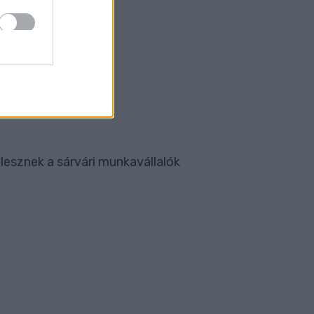
 lesznek a sárvári munkavállalók