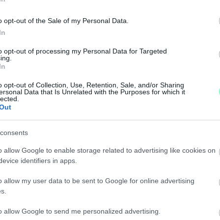
o opt-out of the Sale of my Personal Data.
nt a vádlott.
In
 MUNKÁSSZÁLLÓRÓL, AMIT A FLEX ÉPÍT SÁRVÁR
to opt-out of processing my Personal Data for Targeted
ing.
In
o opt-out of Collection, Use, Retention, Sale, and/or Sharing
ersonal Data that Is Unrelated with the Purposes for which it
lected.
Out
Ő BEFOGADÁSÁRA SZOLGÁLÓ MUNKÁSSZÁLLÓT SÁ
consents
tat adtak a beruházásnak, egyedül a független Klimits
o allow Google to enable storage related to advertising like cookies on
evice identifiers in apps.
ZÁLLÓRÓL ISMERŐSE AUTÓJÁT EGY FÉRFI, MAJD 
o allow my user data to be sent to Google for online advertising
s.
to allow Google to send me personalized advertising.