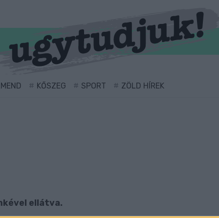
RMEND
KŐSZEG
SPORT
ZÖLD HÍREK
mkével ellátva.