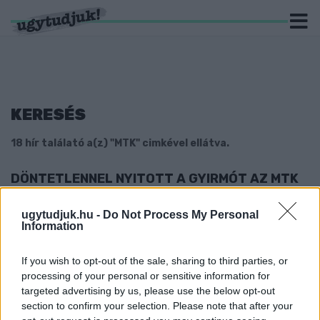
KERESÉS
18 hír találató a(z) "MTK" cimkével ellátva.
DÖNTETLENNEL NYITOTT A GYIRMÓT AZ MTK
ELLEN AZ NB I-BEN
2021. július. 30. 23:14
ugytudjuk.hu -
Do Not Process My Personal
Information
Rakoncátlankodó reflektorok színesítették a mérkőzést.
TÖBB MAGYAR STADION IS NEMZETI
SZÍNEKBEN LESZ KIVILÁGÍTVA A NÉMET–
If you wish to opt-out of the sale, sharing to third parties, or
MAGYAR MÉRKŐZÉS IDEJÉRE
processing of your personal or sensitive information for
targeted advertising by us, please use the below opt-out
2021. június. 23. 11:41
section to confirm your selection. Please note that after your
Orbán Viktor is inkább innen nézné a meccset.