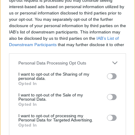
opt-out request is processed you may continue seeing
LEGYŐZTE AZ MTK-T A MÁSODIK FÉLIDŐBEN
interest-based ads based on personal information utilized by
REMEKLŐ GYŐR
us or personal information disclosed to third parties prior to
your opt-out. You may separately opt-out of the further
2021. május. 22. 17:32
disclosure of your personal information by third parties on the
A címvédő Győri Audi ETO KC házigazdaként 33-21-re legyőzte
az MTK-t a női kézilabda NB I szombati játéknapján.
IAB’s list of downstream participants. This information may
also be disclosed by us to third parties on the
IAB’s List of
LETARTÓZTATTÁK KATZENBACH IMRE
Downstream Participants
that may further disclose it to other
FELTÉTELEZETT GYILKOSAIT
third parties.
2021. május. 13. 18:33
Az MTK volt labdarúgóját egy évtizede ölték meg.
Please note that this website/app uses one or more Google
Personal Data Processing Opt Outs
services and may gather and store information including but
CURTIS BÁTYJA GYILKOLHATTA MEG AZ MTK
not limited to your visit or usage behaviour. You may click to
I want to opt-out of the Sharing of my
EGYKORI FOCISTÁJÁT
personal data.
grant or deny consent to Google and its third-party tags to
Opted In
2021. május. 12. 17:23
use your data for below specified purposes in below Google
Akár életfogytig tartó szabadságvesztéssel is büntethetik.
consent section.
I want to opt-out of the Sale of my
HAJSZÁLON MÚLT A SZKKA SIKERE AZ MTK
Personal Data.
Opted In
OTTHONÁBAN
2020. szeptember. 26. 21:01
I want to opt-out of processing my
Personal Data for Targeted Advertising.
A második félidő derekán még egál volt a részeredmény.
Opted In
NEM VOLT SZERENCSÉJE A SZOMBATHELYI