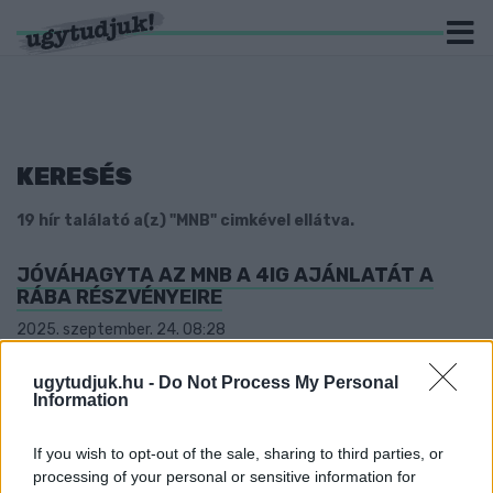
KERESÉS
19 hír találató a(z) "MNB" cimkével ellátva.
JÓVÁHAGYTA AZ MNB A 4IG AJÁNLATÁT A
RÁBA RÉSZVÉNYEIRE
2025. szeptember. 24. 08:28
A cég igazgatósága ugyanakkor nem javasolja az ajánlat
elfogadását.
ugytudjuk.hu -
Do Not Process My Personal
Information
MATOLCSY: VÁLSÁGKÖZELI HELYZETBEN VAN
A MAGYAR GAZDASÁG
If you wish to opt-out of the sale, sharing to third parties, or
2022. december. 05. 13:35
processing of your personal or sensitive information for
Az egykori fideszes miniszter, jelenlegi jegybankelnök szerint