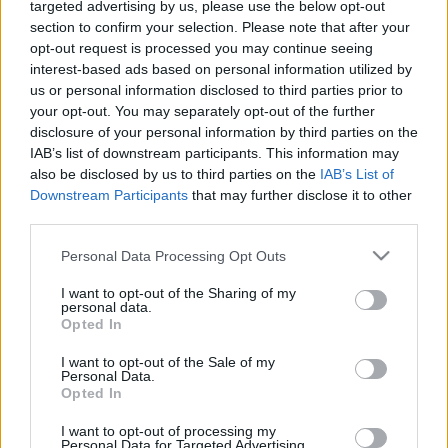
„2010 után nem hoztuk meg a jó döntéseket, 2021 után rossz
targeted advertising by us, please use the below opt-out
döntéseket hozott a kormány”.
section to confirm your selection. Please note that after your
opt-out request is processed you may continue seeing
A KAMATEMELÉS HÍRÉRE KICSIT ERŐSÖDÖTT A
interest-based ads based on personal information utilized by
FORINT
us or personal information disclosed to third parties prior to
2022. július. 12. 15:49
your opt-out. You may separately opt-out of the further
Monetárisan szigorít a jegybank.
disclosure of your personal information by third parties on the
EMLÉKÉRMÉKET BOCSÁTOTT KI AZ MNB AZ
IAB’s list of downstream participants. This information may
ARANYBULLA KIADÁSÁNAK 800.
also be disclosed by us to third parties on the
IAB’s List of
ÉVFORDULÓJÁRA
Downstream Participants
that may further disclose it to other
third parties.
2022. május. 20. 19:01
10 ezer és 5 ezer forint névértékben.
Please note that this website/app uses one or more Google
Personal Data Processing Opt Outs
ÖSSZELLENZÉK: MATOLCSY GYÖRGY A
services and may gather and store information including but
WIKIPÉDIA ÁTALAKÍTÁSÁVAL FOGLALKOZIK
not limited to your visit or usage behaviour. You may click to
I want to opt-out of the Sharing of my
personal data.
grant or deny consent to Google and its third-party tags to
2022. március. 24. 20:17
Opted In
use your data for below specified purposes in below Google
A jegybankelnök mellett Orbán Viktor felelősségéről is beszéltek
consent section.
a pártok szakpolitikusai.
I want to opt-out of the Sale of my
Personal Data.
VÁRATLAN DÖNTÉS: NAGYOT EMELT AZ
Opted In
ALAPKAMATON A JEGYBANK
I want to opt-out of processing my
2022. március. 22. 14:25
Personal Data for Targeted Advertising.