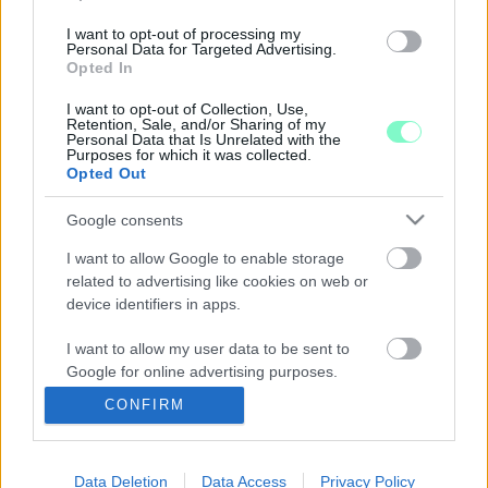
FEL AZ MCC SZOMBATHELYI ÉPÜLETÉT
I want to opt-out of processing my
Personal Data for Targeted Advertising.
2025. március. 10. 17:11
Opted In
Januárban jelentették be, hogy megújul a Takáts-ház.
NYOMOZ A RENDŐRSÉG AZ MCC
I want to opt-out of Collection, Use,
KÖZBESZERZÉSEI MIATT
Retention, Sale, and/or Sharing of my
Personal Data that Is Unrelated with the
Purposes for which it was collected.
2025. január. 22. 13:45
Opted Out
A tehetséggondozó éppen most állt neki egy-egy beruházásnak
Győrben és Szombathelyen is. Ezek a projektek is érintve
Google consents
lehetnek.
A MEGHÍVÓ SZERINT HENDE CSABA IS
I want to allow Google to enable storage
BESZÉDDEL ÜDVÖZÖLTE VOLNA AZ MCC
related to advertising like cookies on web or
SZOMBATHELYI ÉPÜLETÉNEK FELÚJÍTÁSÁT, A
device identifiers in apps.
PARLAMENTI KÉPVISELŐ AZONBAN NEM
JELENT MEG
I want to allow my user data to be sent to
2025. január. 08. 17:44
Google for online advertising purposes.
Illés Károly, és Puskás Tivadar azonban megjelent a
CONFIRM
rendezvényen. Előbbi miatt, fel is állították a gyerekeket, hogy ő
I want to allow Google to send me
le tudjon ülni.
personalized advertising.
2 MILLIÁRD 600 MILLIÓ FORINTÉRT ÚJÍTJA FEL
Data Deletion
Data Access
Privacy Policy
I want to allow Google to enable storage