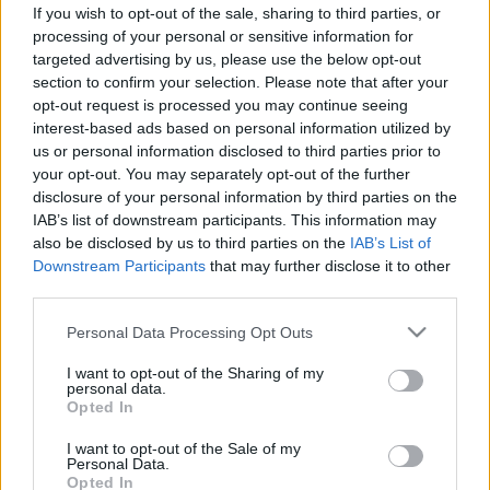
If you wish to opt-out of the sale, sharing to third parties, or
LACZKOVITS-TAKÁCS TÍMEA VAGY INGYEN
DOLGOZIK AZ MCC-NEK, VAGY ELFELEJTETTE
processing of your personal or sensitive information for
MEGEMLÍTENI AZ OTT KERESETT PÉNZT A
targeted advertising by us, please use the below opt-out
VAGYONNYILATKOZATÁBAN
section to confirm your selection. Please note that after your
opt-out request is processed you may continue seeing
2026. február. 24. 08:14
interest-based ads based on personal information utilized by
Még nyáron ígérte, hogy majd a bevallásából minden kiderül, de
us or personal information disclosed to third parties prior to
nem így lett - a képviselőt és az MCC-t is kerestük ezügyben,
your opt-out. You may separately opt-out of the further
hiába.
disclosure of your personal information by third parties on the
MEGMUTATTA MAGÁT A KÖZEL MÁSFÉL
IAB’s list of downstream participants. This information may
MILLIÁRD FORINTBÓL MEGÚJULÓ
also be disclosed by us to third parties on the
IAB’s List of
SZOMBATHELYI TAKÁTS-HÁZ
Downstream Participants
that may further disclose it to other
2025. október. 01. 10:05
third parties.
Az MCC helyi bázisa lesz.
Please note that this website/app uses one or more Google
Personal Data Processing Opt Outs
LACZKOVITS-TAKÁCS TÍMEA AZ MCC-NÉL
services and may gather and store information including but
KAPOTT ÁLLÁST
not limited to your visit or usage behaviour. You may click to
I want to opt-out of the Sharing of my
personal data.
2025. július. 17. 12:14
grant or deny consent to Google and its third-party tags to
Opted In
A tehetséggondozó műhely győri képviseletének új
use your data for below specified purposes in below Google
intézményvezető-helyettesévé választották. Korábban nem
consent section.
I want to opt-out of the Sale of my
volt ilyen pozíció.
Personal Data.
Opted In
1 MILLIÁRD 259 MILLIÓ FORINTÉRT ÚJÍTJÁK