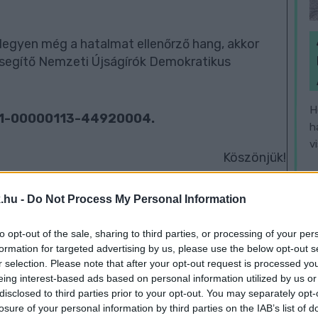
legyen még a hatalmat ellenőrző hang, akkor
segítő Nemzeti Újságírók Demokratikus
H
01-00000113-44920004.
h
v
Köszönjük!
.hu -
Do Not Process My Personal Information
mbathely
Vadai Ágnes
Polt Péter
Mészáros Lőrinc
to opt-out of the sale, sharing to third parties, or processing of your per
formation for targeted advertising by us, please use the below opt-out s
r selection. Please note that after your opt-out request is processed y
eing interest-based ads based on personal information utilized by us or
disclosed to third parties prior to your opt-out. You may separately opt-
losure of your personal information by third parties on the IAB’s list of