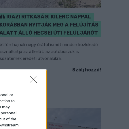
IGAZI RITKASÁG: KILENC NAPPAL
KORÁBBAN NYITJÁK MEG A FELÚJÍTÁS
ALATT ÁLLÓ HECSEI ÚTI FELÜLJÁRÓT
étfőn hajnali négy órától ismét minden közlekedő
asználhatja az átkelőt, az autóbuszok is
isszatérnek eredeti útvonalukra.
Szólj hozzá!
sonal or
ection to
ou may
 personal
out of the
 downstream