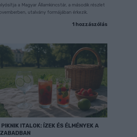
olyósítja a Magyar Államkincstár, a második részlet
ovemberben, utalvány formájában érkezik.
1 hozzászólás
PIKNIK ITALOK: ÍZEK ÉS ÉLMÉNYEK A
SZABADBAN