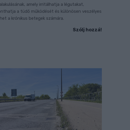
ialakulásának, amely irritálhatja a légutakat,
onthatja a tüdő működését és különösen veszélyes
ehet a krónikus betegek számára.
Szólj hozzá!