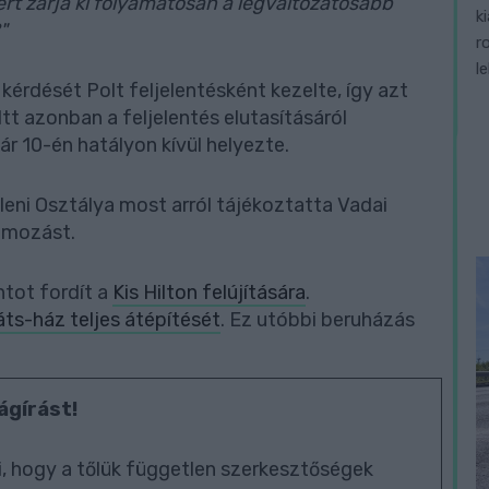
rt zárja ki folyamatosan a legváltozatosabb
k
"
r
l
kérdését Polt feljelentésként kezelte, így azt
t azonban a feljelentés elutasításáról
r 10-én hatályon kívül helyezte.
eni Osztálya most arról tájékoztatta Vadai
yomozást.
ntot fordít a
Kis Hilton felújítására
.
ts-ház teljes átépítését
. Ez utóbbi beruházás
ágírást!
, hogy a tőlük független szerkesztőségek