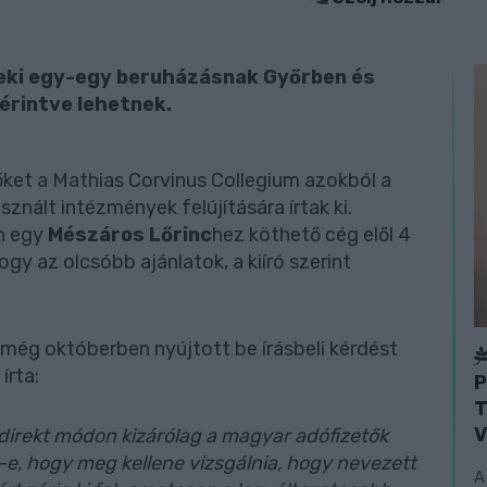
eki egy-egy beruházásnak Győrben és
 érintve lehetnek.
őket a Mathias Corvinus Collegium azokból a
znált intézmények felújítására írtak ki.
án egy
Mészáros Lőrinc
hez köthető cég elől 4
ogy az olcsóbb ajánlatok, a kiíró szerint
e még októberben nyújtott be írásbeli kérdést
írta:
P
T
V
ndirekt módon kizárólag a magyar adófizetők
e, hogy meg kellene vizsgálnia, hogy nevezett
A