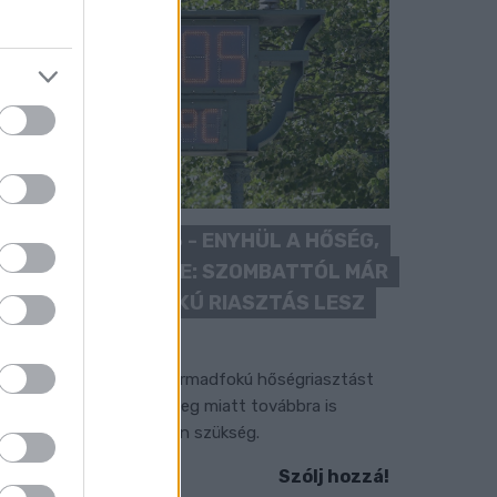
KÁNIKULA 2026 - ENYHÜL A HŐSÉG,
DE MÉG NINCS VÉGE: SZOMBATTÓL MÁR
“CSAK” MÁSODFOKÚ RIASZTÁS LESZ
ÉRVÉNYBEN
 július vége óta tartó harmadfokú hőségriasztást
érséklik, de a tartós meleg miatt továbbra is
okozott óvatosságra van szükség.
Szólj hozzá!