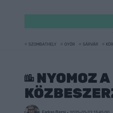
SZOMBATHELY
GYŐR
SÁRVÁR
KÖ
NYOMOZ A
KÖZBESZERZ
Farkas Bazsi
2025-01-22 13:45:00