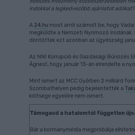
fideszes intézmény közbeszerzéseiben mié
indokkal a legkedvezőbb ajánlatot adókat?
A
24.hu
most arról számolt be, hogy Vadai 
megküldte a Nemzeti Nyomozó Irodának. It
döntöttek ezt azonban az ügyészség januá
Az NNI Korrupció és Gazdasági Bűnözés Ell
Ágnest, hogy január 13-án elrendelte a n
Mint ismert az MCC Győrben 2 milliárd fori
Szombathelyen pedig bejelentették a
Taká
költsége egyelőre nem ismert.
Támogasd a hatalomtól független újs
Bár a kormánymédia megpróbálja elhitetni