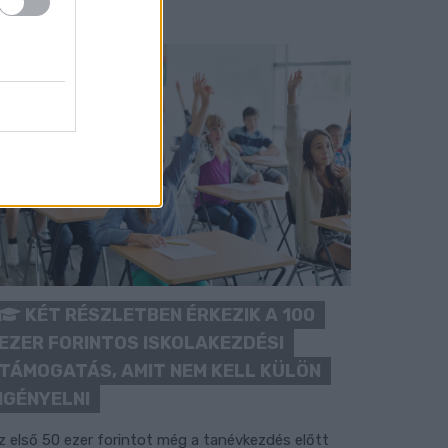
KÉT RÉSZLETBEN ÉRKEZIK A 100
EZER FORINTOS ISKOLAKEZDÉSI
TÁMOGATÁS, AMIT NEM KELL KÜLÖN
IGÉNYELNI
z első 50 ezer forintot még a tanévkezdés előtt