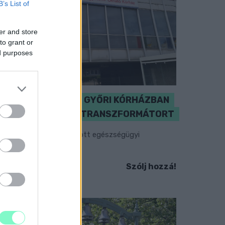
B’s List of
er and store
to grant or
ed purposes
KICSERÉLTÉK A GYŐRI KÓRHÁZBAN
MEGHIBÁSODOTT TRANSZFORMÁTORT
egkezdték az elhalasztott egészségügyi
llátásokat.
Szólj hozzá!