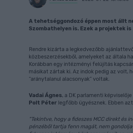
A tehetséggondozó éppen most állt n
Szombathelyen is. Ezek a projektek is
Rendre kizárta a legkedvezőbb ajánlattev
közbeszerzésekből, amelyeket az általa has
Korábban egy intézményi felújítás kapcs
másikat zártak ki. Az indok pedig az volt, h
“aránytalanul alacsonyak” voltak.
Vadai Ágnes
, a DK parlamenti képviselőj
Polt Péter
legfőbb ügyésznek. Ebben azt 
"Tekintve, hogy a fideszes MCC direkt és i
pénzéből tartja fenn magát, nem gondolja-