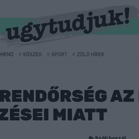
RMEND
KŐSZEG
SPORT
ZÖLD HÍREK
 RENDŐRSÉG AZ
ÉSEI MIATT
Szólj hozzá!