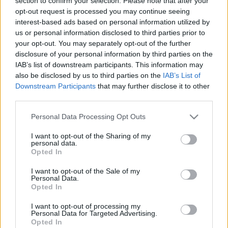
section to confirm your selection. Please note that after your
opt-out request is processed you may continue seeing
2021. szeptember. 13. 16:00
interest-based ads based on personal information utilized by
Lehullott a lepel a Hawkeye traileréről.
us or personal information disclosed to third parties prior to
A SHANG-CHI SZTÁRJA KINEVETTE AZOKAT,
your opt-out. You may separately opt-out of the further
AKIK A FILM MEGJELENÉSE ELŐTT HATALMAS
disclosure of your personal information by third parties on the
BUKÁSRÓL BESZÉLTEK
IAB’s list of downstream participants. This information may
2021. szeptember. 11. 07:35
also be disclosed by us to third parties on the
IAB’s List of
Simu Liunak van oka az örömre, a koronavírus-járvány
Downstream Participants
that may further disclose it to other
kirobbanása óta nem ünnepelt ekkora sikert Hollywood.
third parties.
ÚGY MEGVERTÉK AZ UTCÁN, HOGY KÓRHÁZBA
Please note that this website/app uses one or more Google
KERÜLT AZ ÖRÖKKÉVALÓK SZTÁRJA
Personal Data Processing Opt Outs
services and may gather and store information including but
2021. augusztus. 26. 06:32
not limited to your visit or usage behaviour. You may click to
I want to opt-out of the Sharing of my
Barry Keoghan-t Írországban kapták el ismeretlenek.
personal data.
grant or deny consent to Google and its third-party tags to
Opted In
A RAJONGÓK SZERINT A PÓKEMBER: NINCS
use your data for below specified purposes in below Google
HAZAÚT TRAILERÉBEN ELEJTETT MONDAT
consent section.
I want to opt-out of the Sale of my
ARRA UTAL, HOGY TOBEY MAGUIRE IS
Personal Data.
Opted In
FELTŰNIK MAJD A FILMBEN
2021. augusztus. 24. 13:59
I want to opt-out of processing my
A Marvel egyelőre nagyon titkolózik arról, hogy hány Pókember
Personal Data for Targeted Advertising.
Opted In
ugrik majd be egy film erejéig.