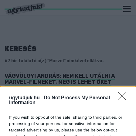
KERESÉS
67 hír találató a(z) "Marvel" cimkével ellátva.
VÁGVÖLGYI ANDRÁS: NEM KELL UTÁLNI A
MARVEL-FILMEKET, MEG IS LEHET ŐKET
SZERETNI
2021. október. 28. 06:09
ugytudjuk.hu -
Do Not Process My Personal
Information
A Szombathelyi Művészeti Szakgimnázium és Technikum
tanárával beszélgettünk a szuperhősös filmekről, a művészetis
diákok sikereiről, az Örökmozgó Művészmoziról és a mozizás
If you wish to opt-out of the sale, sharing to third parties, or
jövőjéről.
processing of your personal or sensitive information for
KARÁCSONYI SOROZATTAL TÉR VISSZA A
targeted advertising by us, please use the below opt-out
MARVEL A DISNEY+-RA