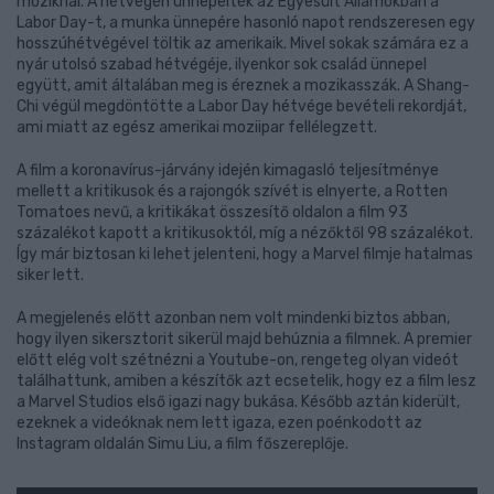
moziknál. A hétvégén ünnepelték az Egyesült Államokban a
Labor Day-t, a munka ünnepére hasonló napot rendszeresen egy
hosszúhétvégével töltik az amerikaik. Mivel sokak számára ez a
nyár utolsó szabad hétvégéje, ilyenkor sok család ünnepel
együtt, amit általában meg is éreznek a mozikasszák. A Shang-
Chi végül megdöntötte a Labor Day hétvége bevételi rekordját,
ami miatt az egész amerikai moziipar fellélegzett.
A film a koronavírus-járvány idején kimagasló teljesítménye
mellett a kritikusok és a rajongók szívét is elnyerte, a Rotten
Tomatoes nevű, a kritikákat összesítő oldalon a film 93
százalékot kapott a kritikusoktól, míg a nézőktől 98 százalékot.
Így már biztosan ki lehet jelenteni, hogy a Marvel filmje hatalmas
siker lett.
A megjelenés előtt azonban nem volt mindenki biztos abban,
hogy ilyen sikersztorit sikerül majd behúznia a filmnek. A premier
előtt elég volt szétnézni a Youtube-on, rengeteg olyan videót
találhattunk, amiben a készítők azt ecsetelik, hogy ez a film lesz
a Marvel Studios első igazi nagy bukása. Később aztán kiderült,
ezeknek a videóknak nem lett igaza, ezen poénkodott az
Instagram oldalán Simu Liu, a film főszereplője.