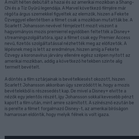
A múlt héten debütált a hazai és az amerikai mozikban a Shang-
Chi és a Tíz Gyűrű legendája. A Marvel következő filmjére már
régóta árgus szemekkel figyeltek az elemzők, hiszen a Fekete
Özveggyel ellentétben a filmet csak a mozikban mutatták be. A
Scarlett Johansson nevével fémjelzett mozit viszont a
hagyományos mozis premierrel egyidőben feltették a Disney+
streamingszolgáltatóra, igaz a filmet csak egy Premier Access
nevű, fizetős szolgáltatással nézhették meg az előfizetők. A
lépésnek meg is lett az eredménye, hiszen amíg a Fekete
Özvegy a koronavírus járvány ellenére egész szépen nyitott az
amerikai mozikban, addig a következő hetekben szinte alig
termelt bevételt.
A döntés a film sztárjainak is bevételkiesést okozott, hiszen
Scarlett Johansson akkoriban úgy szerződött le, hogy a mozis
bevételekből is részesedést kap. De mivel a Disney+ elvitte a
nézők egy jelentős részét, így Johansson sokkal kevesebb pénzt
kapott a film után, mint amire számított. A színésznő ezután be
is perelte a filmet forgalmazó Disney-t, az amerikai bíróságon
hamarosan eldöntik, hogy melyik félnek is volt igaza.