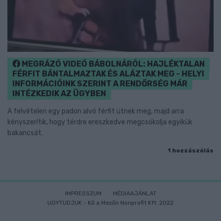
MEGRÁZÓ VIDEÓ BÁBOLNÁRÓL: HAJLÉKTALAN
FÉRFIT BÁNTALMAZTAK ÉS ALÁZTAK MEG - HELYI
INFORMÁCIÓINK SZERINT A RENDŐRSÉG MÁR
INTÉZKEDIK AZ ÜGYBEN
A felvételen egy padon alvó férfit ütnek meg, majd arra
kényszerítik, hogy térdre ereszkedve megcsókolja egyikük
bakancsát.
1 hozzászólás
IMPRESSZUM
MÉDIAAJÁNLAT
UGYTUDJUK - Kő a Mezőn Nonprofit Kft. 2022