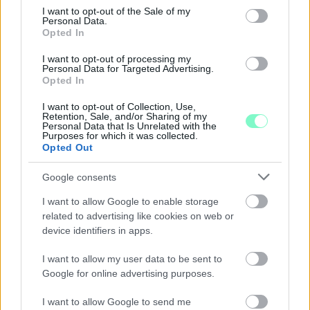
BAROKK POMPÁBA ÖLTÖZIK A BELVÁROS:
consent section.
I want to opt-out of the Sale of my
HÉTVÉGÉN RENDEZIK MEG A XXXIII. GYŐRI BAROKK
Personal Data.
ESKÜVŐT
Opted In
Jubileumi fogadalom megerősítés, történelmi felvonulás,
I want to opt-out of processing my
Personal Data for Targeted Advertising.
tűzshow és vezetett séták is várják az érdeklődőket augusztus
Opted In
7–8-án.
I want to opt-out of Collection, Use,
Szólj hozzá!
Retention, Sale, and/or Sharing of my
Personal Data that Is Unrelated with the
Purposes for which it was collected.
Opted Out
Google consents
I want to allow Google to enable storage
related to advertising like cookies on web or
device identifiers in apps.
I want to allow my user data to be sent to
Google for online advertising purposes.
I want to allow Google to send me