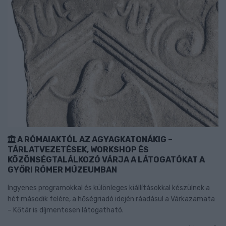
A RÓMAIAKTÓL AZ AGYAGKATONÁKIG –
TÁRLATVEZETÉSEK, WORKSHOP ÉS
KÖZÖNSÉGTALÁLKOZÓ VÁRJA A LÁTOGATÓKAT A
GYŐRI RÓMER MÚZEUMBAN
Ingyenes programokkal és különleges kiállításokkal készülnek a
hét második felére, a hőségriadó idején ráadásul a Várkazamata
– Kőtár is díjmentesen látogatható.