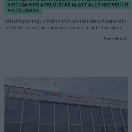
NYITJÁK MEG A FELÚJÍTÁS ALATT ÁLLÓ HECSEI ÚTI
FELÜLJÁRÓT
Hétfőn hajnali négy órától ismét minden közlekedő használhatja
az átkelőt, az autóbuszok is visszatérnek eredeti útvonalukra.
Szólj hozzá!