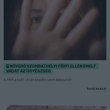
NŐVERŐ SZOMBATHELYI FÉRFI ELLEN EMELT
VÁDAT AZ ÜGYÉSZSÉG
A férfi a nyílt utcán kezdte verni áldozatát.
Szólj hozzá!