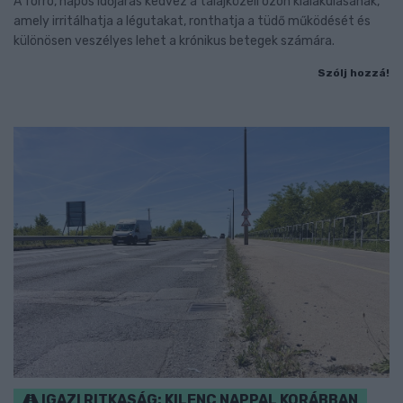
A forró, napos időjárás kedvez a talajközeli ózon kialakulásának,
amely irritálhatja a légutakat, ronthatja a tüdő működését és
különösen veszélyes lehet a krónikus betegek számára.
Szólj hozzá!
IGAZI RITKASÁG: KILENC NAPPAL KORÁBBAN