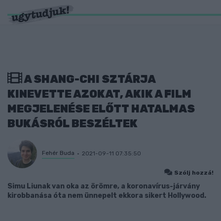
A SHANG-CHI SZTÁRJA
KINEVETTE AZOKAT, AKIK A FILM
MEGJELENÉSE ELŐTT HATALMAS
BUKÁSRÓL BESZÉLTEK
Fehér Buda
2021-09-11 07:35:50
Szólj hozzá!
Simu Liunak van oka az örömre, a koronavírus-járvány
kirobbanása óta nem ünnepelt ekkora sikert Hollywood.