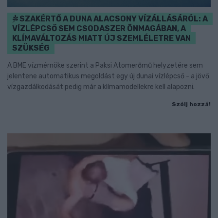
SZAKÉRTŐ A DUNA ALACSONY VÍZÁLLÁSÁRÓL: A
VÍZLÉPCSŐ SEM CSODASZER ÖNMAGÁBAN, A
KLÍMAVÁLTOZÁS MIATT ÚJ SZEMLÉLETRE VAN
SZÜKSÉG
A BME vízmérnöke szerint a Paksi Atomerőmű helyzetére sem
jelentene automatikus megoldást egy új dunai vízlépcső - a jövő
vízgazdálkodását pedig már a klímamodellekre kell alapozni.
Szólj hozzá!