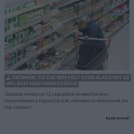
ÖRÖMHÍR: TÍZ ÉVE NEM VOLT ILYEN ALACSONY AZ
INFLÁCIÓ MAGYARORSZÁGON
Júliusban mindössze 1,2 százalékkal emelkedtek éves
összevetésben a fogyasztói árak, miközben az élelmiszerek ára
már csökkent.
Szólj hozzá!