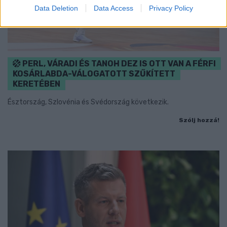
Data Deletion
Data Access
Privacy Policy
PERL, VÁRADI ÉS TANOH DEZ IS OTT VAN A FÉRFI
KOSÁRLABDA-VÁLOGATOTT SZŰKÍTETT
KERETÉBEN
Észtország, Szlovénia és Svédország következik.
Szólj hozzá!