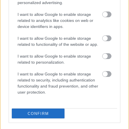
personalized advertising.
I want to allow Google to enable storage
related to analytics like cookies on web or
EXTRA: A VÁSÁRCSARNOKBAN NYITJA ÚJ ÉVADÁT
device identifiers in apps.
A GYŐRI FILHARMONIKUS ZENEKAR
A „Zenélő piac” című különleges koncerttel szeptember 7-én
I want to allow Google to enable storage
rendhagyó helyszínen találkozhat a közönség a klasszikus
related to functionality of the website or app.
zenével.
I want to allow Google to enable storage
Szólj hozzá!
related to personalization.
I want to allow Google to enable storage
related to security, including authentication
functionality and fraud prevention, and other
user protection.
CONFIRM