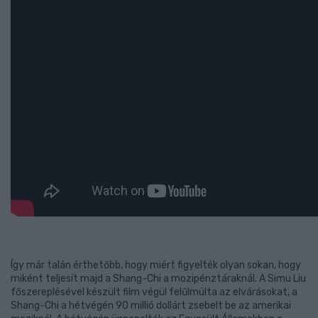
Így már talán érthetőbb, hogy miért figyelték olyan sokan, hogy
miként teljesít majd a Shang-Chi a mozipénztáraknál. A Simu Liu
főszereplésével készült film végül felűlmúlta az elvárásokat, a
Shang-Chi a hétvégén 90 millió dollárt zsebelt be az amerikai