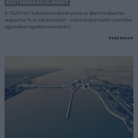
KÖZTÁRSASÁGI ELNÖKÉT
A TISZA Párt frakciója kezdeményezte az államfőválasztás
augusztus 11-re való kitűzését - a kormánypárti jelölt személye
ugyanakkor egyelőre nem ismert.
Szólj hozzá!