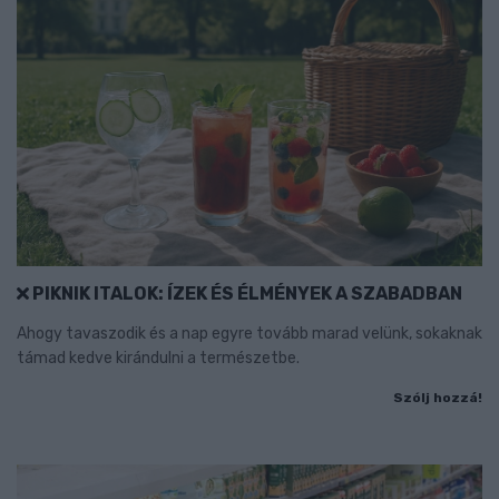
PIKNIK ITALOK: ÍZEK ÉS ÉLMÉNYEK A SZABADBAN
Ahogy tavaszodik és a nap egyre tovább marad velünk, sokaknak
támad kedve kirándulni a természetbe.
Szólj hozzá!