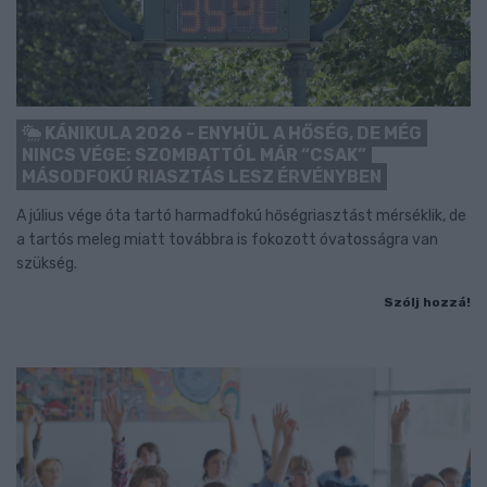
KÁNIKULA 2026 - ENYHÜL A HŐSÉG, DE MÉG
NINCS VÉGE: SZOMBATTÓL MÁR “CSAK”
MÁSODFOKÚ RIASZTÁS LESZ ÉRVÉNYBEN
A július vége óta tartó harmadfokú hőségriasztást mérséklik, de
a tartós meleg miatt továbbra is fokozott óvatosságra van
szükség.
Szólj hozzá!