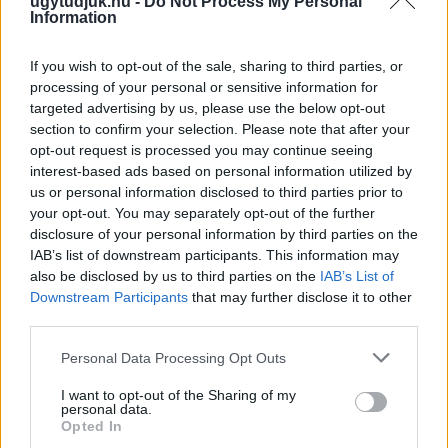
ugytudjuk.hu -
Do Not Process My Personal
Az energiaellátás tehermentesítése érdekében másfél órával
Information
előrébb hozták a Brest Bretagne Handball elleni találkozó
kezdését.
If you wish to opt-out of the sale, sharing to third parties, or
processing of your personal or sensitive information for
1 hozzászólás
targeted advertising by us, please use the below opt-out
section to confirm your selection. Please note that after your
opt-out request is processed you may continue seeing
interest-based ads based on personal information utilized by
us or personal information disclosed to third parties prior to
your opt-out. You may separately opt-out of the further
disclosure of your personal information by third parties on the
IAB’s list of downstream participants. This information may
also be disclosed by us to third parties on the
IAB’s List of
Downstream Participants
that may further disclose it to other
third parties.
Please note that this website/app uses one or more Google
Personal Data Processing Opt Outs
services and may gather and store information including but
not limited to your visit or usage behaviour. You may click to
I want to opt-out of the Sharing of my
personal data.
grant or deny consent to Google and its third-party tags to
Opted In
use your data for below specified purposes in below Google