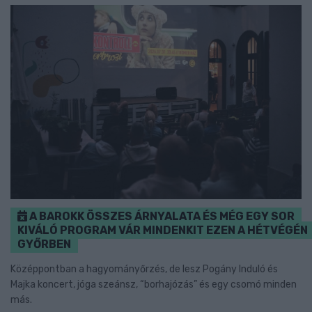
A BAROKK ÖSSZES ÁRNYALATA ÉS MÉG EGY SOR
KIVÁLÓ PROGRAM VÁR MINDENKIT EZEN A HÉTVÉGÉN
GYŐRBEN
Középpontban a hagyományőrzés, de lesz Pogány Induló és
Majka koncert, jóga szeánsz, “borhajózás” és egy csomó minden
más.