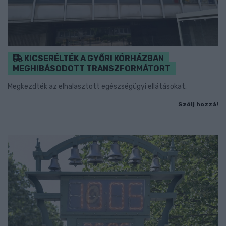
KICSERÉLTÉK A GYŐRI KÓRHÁZBAN
MEGHIBÁSODOTT TRANSZFORMÁTORT
Megkezdték az elhalasztott egészségügyi ellátásokat.
Szólj hozzá!