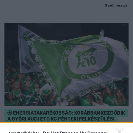
Szólj hozzá!
ENERGIATAKARÉKOSSÁG: KORÁBBAN KEZDŐDIK
A GYŐRI AUDI ETO KC PÉNTEKI FELKÉSZÜLÉSI
MÉRKŐZÉSE