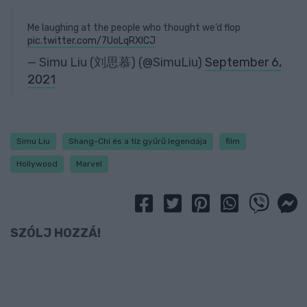
Me laughing at the people who thought we’d flop
pic.twitter.com/7UoLqRXlCJ
— Simu Liu (刘思慕) (@SimuLiu)
September 6,
2021
Simu Liu
Shang-Chi és a tíz gyűrű legendája
film
Hollywood
Marvel
SZÓLJ HOZZÁ!