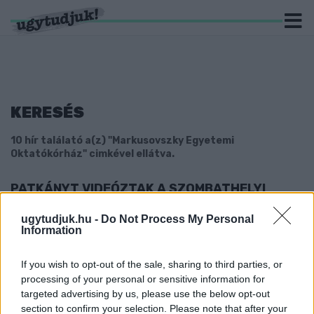
KERESÉS
10 hír találató a(z) "Markusovszky Egyetemi
Oktatókórház" cimkével ellátva.
PATKÁNYT VIDEÓZTAK A SZOMBATHELYI
KÓRHÁZBAN
ugytudjuk.hu -
Do Not Process My Personal
2026. július. 23. 09:39
Information
Valóban elborzasztó látvány, de ezer meg egy oka lehet, hogy
egy rágcsáló beszökik egy épületbe.
If you wish to opt-out of the sale, sharing to third parties, or
LIPPAI NORBERT A MARKUSOVSZKY KÓRHÁZ
processing of your personal or sensitive information for
ÚJ FŐIGAZGATÓJA
targeted advertising by us, please use the below opt-out
2025. január. 23. 15:18
section to confirm your selection. Please note that after your