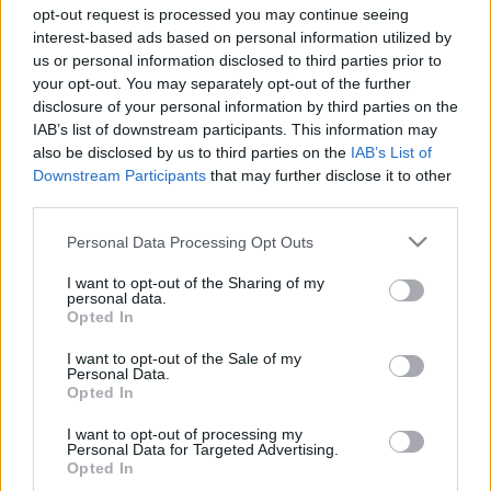
Január 15-től tölti be a tisztséget.
opt-out request is processed you may continue seeing
ELBONTJÁK A SZOMBATHELYI KÓRHÁZ
interest-based ads based on personal information utilized by
ROZOGA FAHÍDJÁT
us or personal information disclosed to third parties prior to
your opt-out. You may separately opt-out of the further
2024. október. 30. 16:15
disclosure of your personal information by third parties on the
Változik a gyalogosforgalom rendje.
IAB’s list of downstream participants. This information may
FÉL ÉVVEL DIAGNÓZISA UTÁN KEZDTÉK CSAK
also be disclosed by us to third parties on the
IAB’s List of
EL GYÓGYKEZELÉSÉT EGY DAGANATOS
Downstream Participants
that may further disclose it to other
KÖRMENDI NŐNEK, MOST ÁLLAPOTA MIATT
third parties.
KELLETT FELFÜGGESZTENI A KEMOTERÁPIÁT
Please note that this website/app uses one or more Google
Personal Data Processing Opt Outs
2024. október. 24. 19:07
services and may gather and store information including but
A kórház ugyan belső vizsgálatot indított az ügyben, de a
not limited to your visit or usage behaviour. You may click to
I want to opt-out of the Sharing of my
betegen ez már nem segített.
personal data.
grant or deny consent to Google and its third-party tags to
ÚJRA KÖTELEZŐ A MASZK HASZNÁLAT A
Opted In
use your data for below specified purposes in below Google
MARKUSOVSZKY KÓRHÁZBAN
consent section.
I want to opt-out of the Sale of my
2024. október. 22. 17:30
Personal Data.
Opted In
Már mától él a szigorítás.
A SZOMBATHELYI KÓRHÁZ VEZETŐI
I want to opt-out of processing my
POSZTJÁRA IS KIÍRTAK PÁLYÁZATOT
Personal Data for Targeted Advertising.
Opted In
2024. augusztus. 14. 08:23