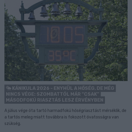
KÁNIKULA 2026 - ENYHÜL A HŐSÉG, DE MÉG
NINCS VÉGE: SZOMBATTÓL MÁR “CSAK”
MÁSODFOKÚ RIASZTÁS LESZ ÉRVÉNYBEN
A július vége óta tartó harmadfokú hőségriasztást mérséklik, de
a tartós meleg miatt továbbra is fokozott óvatosságra van
szükség.