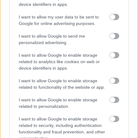
device identifiers in apps.
I want to allow my user data to be sent to
Google for online advertising purposes.
ENERGIATAKARÉKOSSÁG: KORÁBBAN KEZDŐDIK
I want to allow Google to send me
A GYŐRI AUDI ETO KC PÉNTEKI FELKÉSZÜLÉSI
personalized advertising.
MÉRKŐZÉSE
I want to allow Google to enable storage
Az energiaellátás tehermentesítése érdekében másfél órával
related to analytics like cookies on web or
előrébb hozták a Brest Bretagne Handball elleni találkozó
device identifiers in apps.
kezdését.
I want to allow Google to enable storage
1 hozzászólás
related to functionality of the website or app.
I want to allow Google to enable storage
related to personalization.
I want to allow Google to enable storage
related to security, including authentication
functionality and fraud prevention, and other