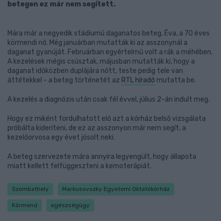
betegen ez már nem segített.
Mára már a negyedik stádiumú daganatos beteg, Éva, a 70 éves
körmendi nő. Még januárban mutatták ki az asszonynál a
daganat gyanúját. Februárban egyértelmű volt a rák a méhében.
A kezelések mégis csúsztak, májusban mutatták ki, hogy a
daganat időközben duplájára nőtt, teste pedig tele van
áttétekkel - a beteg történetét az
RTL híradó
mutatta be.
A kezelés a diagnózis után csak fél évvel, július 2-án indult meg.
Hogy ez miként fordulhatott elő azt a kórház belső vizsgálata
próbálta kideríteni, de ez az asszonyon már nem segít, a
kezelőorvosa egy évet jósolt neki.
A beteg szervezete mára annyira legyengült, hogy állapota
miatt kellett felfüggeszteni a kemoterápiát.
Szombathely
Markusovszky Egyetemi Oktatókórház
Körmend
egészségügy