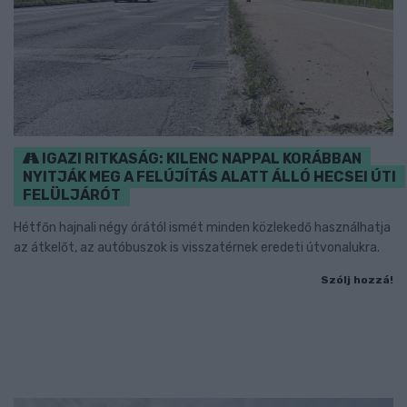
IGAZI RITKASÁG: KILENC NAPPAL KORÁBBAN
NYITJÁK MEG A FELÚJÍTÁS ALATT ÁLLÓ HECSEI ÚTI
FELÜLJÁRÓT
Hétfőn hajnali négy órától ismét minden közlekedő használhatja
az átkelőt, az autóbuszok is visszatérnek eredeti útvonalukra.
Szólj hozzá!