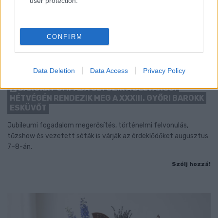
user protection.
CONFIRM
Data Deletion
Data Access
Privacy Policy
BAROKK POMPÁBA ÖLTÖZIK A BELVÁROS:
HÉTVÉGÉN RENDEZIK MEG A XXXIII. GYŐRI BAROKK
ESKÜVŐT
Jubileumi fogadalom megerősítés, történelmi felvonulás,
tűzshow és vezetett séták is várják az érdeklődőket augusztus
7–8-án.
Szólj hozzá!