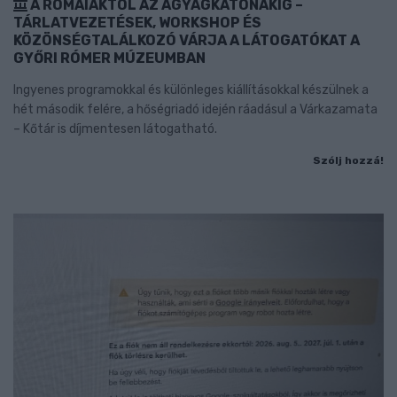
A RÓMAIAKTÓL AZ AGYAGKATONÁKIG –
TÁRLATVEZETÉSEK, WORKSHOP ÉS
KÖZÖNSÉGTALÁLKOZÓ VÁRJA A LÁTOGATÓKAT A
GYŐRI RÓMER MÚZEUMBAN
Ingyenes programokkal és különleges kiállításokkal készülnek a
hét második felére, a hőségriadó idején ráadásul a Várkazamata
– Kőtár is díjmentesen látogatható.
Szólj hozzá!