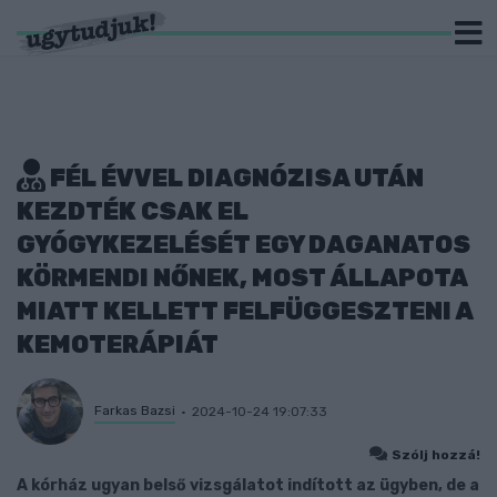
FÉL ÉVVEL DIAGNÓZISA UTÁN
KEZDTÉK CSAK EL
GYÓGYKEZELÉSÉT EGY DAGANATOS
KÖRMENDI NŐNEK, MOST ÁLLAPOTA
MIATT KELLETT FELFÜGGESZTENI A
KEMOTERÁPIÁT
Farkas Bazsi
2024-10-24 19:07:33
Szólj hozzá!
A kórház ugyan belső vizsgálatot indított az ügyben, de a