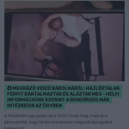
MEGRÁZÓ VIDEÓ BÁBOLNÁRÓL: HAJLÉKTALAN
FÉRFIT BÁNTALMAZTAK ÉS ALÁZTAK MEG - HELYI
INFORMÁCIÓINK SZERINT A RENDŐRSÉG MÁR
INTÉZKEDIK AZ ÜGYBEN
A felvételen egy padon alvó férfit ütnek meg, majd arra
kényszerítik, hogy térdre ereszkedve megcsókolja egyikük
bakancsát.