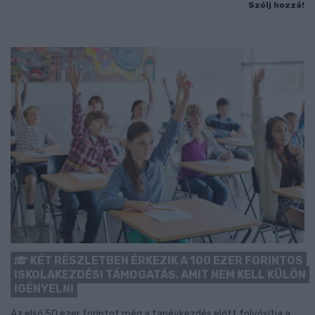
Szólj hozzá!
KÉT RÉSZLETBEN ÉRKEZIK A 100 EZER FORINTOS
ISKOLAKEZDÉSI TÁMOGATÁS, AMIT NEM KELL KÜLÖN
IGÉNYELNI
Az első 50 ezer forintot még a tanévkezdés előtt folyósítja a