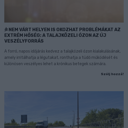
NEM VÁRT HELYEN IS OKOZHAT PROBLÉMÁKAT AZ
EXTRÉM HŐSÉG: A TALAJKÖZELI ÓZON AZ ÚJ
VESZÉLYFORRÁS
A forró, napos időjárás kedvez a talajközeli ózon kialakulásának,
amely irritálhatja a légutakat, ronthatja a tüdő működését és
különösen veszélyes lehet a krónikus betegek számára.
Szólj hozzá!