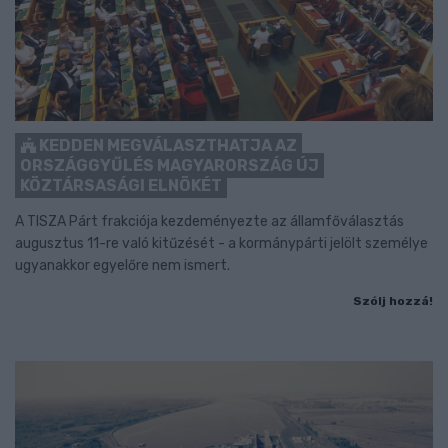
KEDDEN MEGVÁLASZTHATJA AZ
ORSZÁGGYŰLÉS MAGYARORSZÁG ÚJ
KÖZTÁRSASÁGI ELNÖKÉT
A TISZA Párt frakciója kezdeményezte az államfőválasztás
augusztus 11-re való kitűzését - a kormánypárti jelölt személye
ugyanakkor egyelőre nem ismert.
Szólj hozzá!