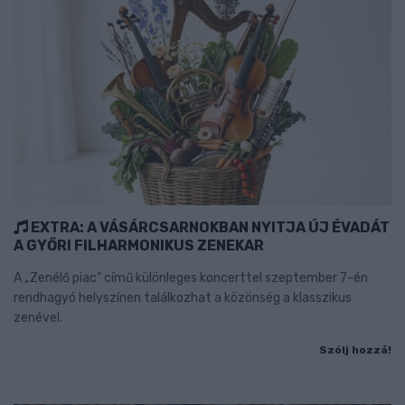
EXTRA: A VÁSÁRCSARNOKBAN NYITJA ÚJ ÉVADÁT
A GYŐRI FILHARMONIKUS ZENEKAR
A „Zenélő piac” című különleges koncerttel szeptember 7-én
rendhagyó helyszínen találkozhat a közönség a klasszikus
zenével.
Szólj hozzá!