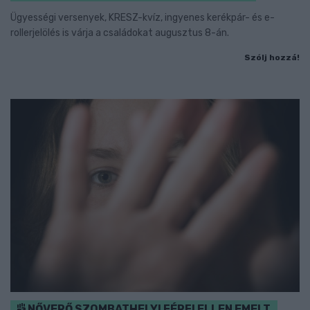
Ügyességi versenyek, KRESZ-kvíz, ingyenes kerékpár- és e-
rollerjelölés is várja a családokat augusztus 8-án.
Szólj hozzá!
NŐVERŐ SZOMBATHELYI FÉRFI ELLEN EMELT