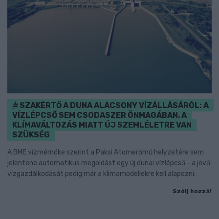
SZAKÉRTŐ A DUNA ALACSONY VÍZÁLLÁSÁRÓL: A
VÍZLÉPCSŐ SEM CSODASZER ÖNMAGÁBAN, A
KLÍMAVÁLTOZÁS MIATT ÚJ SZEMLÉLETRE VAN
SZÜKSÉG
A BME vízmérnöke szerint a Paksi Atomerőmű helyzetére sem
jelentene automatikus megoldást egy új dunai vízlépcső - a jövő
vízgazdálkodását pedig már a klímamodellekre kell alapozni.
Szólj hozzá!