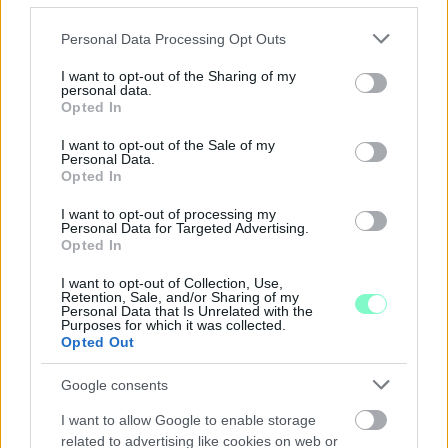
Please note that this website/app uses one or more Google
A BAROKK ÖSSZES ÁRNYALATA ÉS MÉG EGY SOR
Personal Data Processing Opt Outs
services and may gather and store information including but
KIVÁLÓ PROGRAM VÁR MINDENKIT EZEN A HÉTVÉGÉN
not limited to your visit or usage behaviour. You may click to
I want to opt-out of the Sharing of my
GYŐRBEN
personal data.
grant or deny consent to Google and its third-party tags to
Opted In
Középpontban a hagyományőrzés, de lesz Pogány Induló és
use your data for below specified purposes in below Google
Majka koncert, jóga szeánsz, “borhajózás” és egy csomó minden
consent section.
I want to opt-out of the Sale of my
Personal Data.
más.
Opted In
Szólj hozzá!
I want to opt-out of processing my
Personal Data for Targeted Advertising.
Opted In
I want to opt-out of Collection, Use,
Retention, Sale, and/or Sharing of my
Personal Data that Is Unrelated with the
Purposes for which it was collected.
Opted Out
Google consents
I want to allow Google to enable storage
related to advertising like cookies on web or