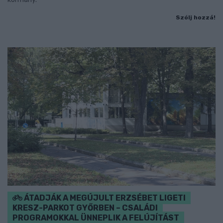
Szólj hozzá!
ÁTADJÁK A MEGÚJULT ERZSÉBET LIGETI
KRESZ-PARKOT GYŐRBEN – CSALÁDI
PROGRAMOKKAL ÜNNEPLIK A FELÚJÍTÁST