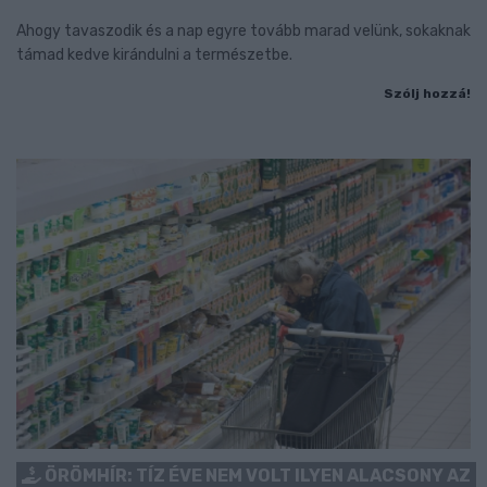
Ahogy tavaszodik és a nap egyre tovább marad velünk, sokaknak
támad kedve kirándulni a természetbe.
Szólj hozzá!
ÖRÖMHÍR: TÍZ ÉVE NEM VOLT ILYEN ALACSONY AZ