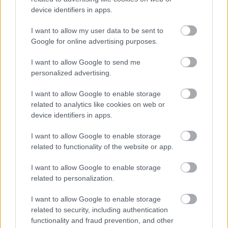
device identifiers in apps.
I want to allow my user data to be sent to
Google for online advertising purposes.
I want to allow Google to send me
personalized advertising.
I want to allow Google to enable storage
related to analytics like cookies on web or
CZUNYINÉ HARCA A GMAIL ÉS AZ ÖNKÉNY ELLEN
- LETILTOTTA A GOOGLE A VÉDVONAL LEVELEZŐ
device identifiers in apps.
FIÓKJÁT
I want to allow Google to enable storage
Nem vicc! A Fidesz maradéka tényleg egy ingyenes e-mail
related to functionality of the website or app.
szolgáltatást használt, hogy megvédje a Fidesz maradékát.
I want to allow Google to enable storage
Szólj hozzá!
related to personalization.
I want to allow Google to enable storage
related to security, including authentication
functionality and fraud prevention, and other