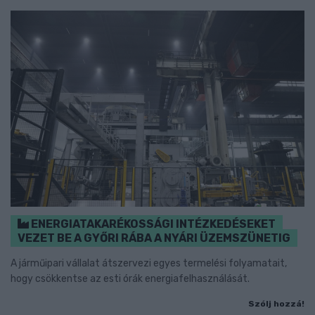
ENERGIATAKARÉKOSSÁGI INTÉZKEDÉSEKET
VEZET BE A GYŐRI RÁBA A NYÁRI ÜZEMSZÜNETIG
A járműipari vállalat átszervezi egyes termelési folyamatait,
hogy csökkentse az esti órák energiafelhasználását.
Szólj hozzá!