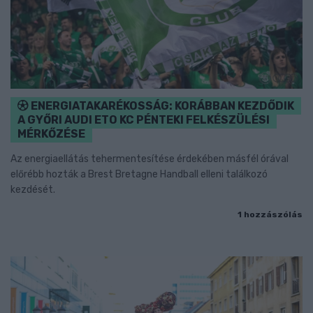
ENERGIATAKARÉKOSSÁG: KORÁBBAN KEZDŐDIK
A GYŐRI AUDI ETO KC PÉNTEKI FELKÉSZÜLÉSI
MÉRKŐZÉSE
Az energiaellátás tehermentesítése érdekében másfél órával
előrébb hozták a Brest Bretagne Handball elleni találkozó
kezdését.
1 hozzászólás