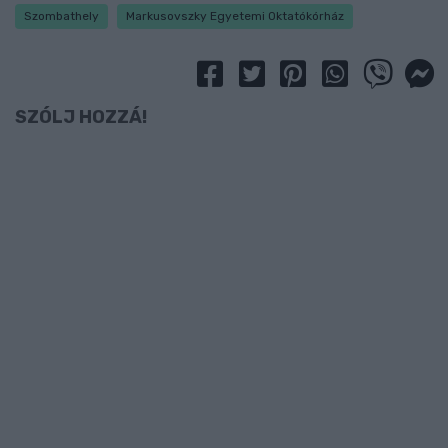
Szombathely
Markusovszky Egyetemi Oktatókórház
SZÓLJ HOZZÁ!