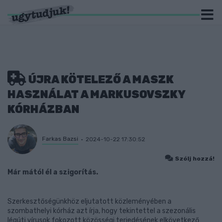
ÚJRA KÖTELEZŐ A MASZK
HASZNÁLAT A MARKUSOVSZKY
KÓRHÁZBAN
Farkas Bazsi
2024-10-22 17:30:52
Szólj hozzá!
Már mától él a szigorítás.
Szerkesztőségünkhöz eljutatott közleményében a
szombathelyi kórház azt írja, hogy tekintettel a szezonális
légúti vírusok fokozott közösségi terjedésének elkövetkező