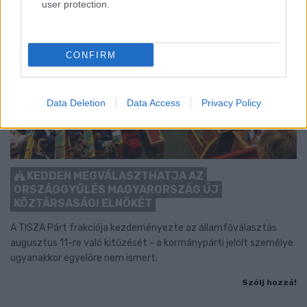
user protection.
CONFIRM
Data Deletion
Data Access
Privacy Policy
KEDDEN MEGVÁLASZTHATJA AZ
ORSZÁGGYŰLÉS MAGYARORSZÁG ÚJ
KÖZTÁRSASÁGI ELNÖKÉT
A TISZA Párt frakciója kezdeményezte az államfőválasztás
augusztus 11-re való kitűzését - a kormánypárti jelölt személye
ugyanakkor egyelőre nem ismert.
Szólj hozzá!