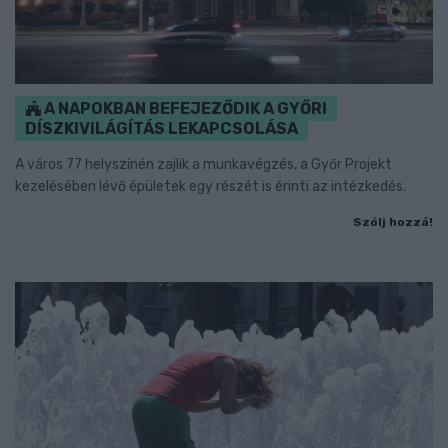
A NAPOKBAN BEFEJEZŐDIK A GYŐRI
DÍSZKIVILÁGÍTÁS LEKAPCSOLÁSA
A város 77 helyszínén zajlik a munkavégzés, a Győr Projekt
kezelésében lévő épületek egy részét is érinti az intézkedés.
Szólj hozzá!