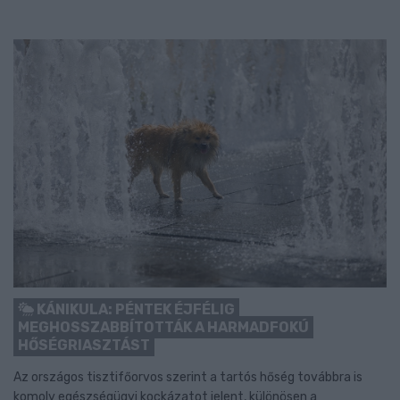
KÁNIKULA: PÉNTEK ÉJFÉLIG
MEGHOSSZABBÍTOTTÁK A HARMADFOKÚ
HŐSÉGRIASZTÁST
Az országos tisztifőorvos szerint a tartós hőség továbbra is
komoly egészségügyi kockázatot jelent, különösen a