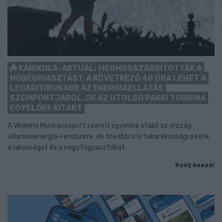
KÁNIKULA-AKTUÁL: MEGHOSSZABBÍTOTTÁK A
HŐSÉGRIASZTÁST, A KÖVETKEZŐ 48 ÓRA LEHET A
LEGKRITIKUSABB AZ ENERGIAELLÁTÁS
SZEMPONTJÁBÓL, DE AZ UTOLSÓ PAKSI TURBINA
EGYELŐRE KITART
A Védelmi Munkacsoport szerint egyelőre stabil az ország
villamosenergia-rendszere, de továbbra is takarékosságra kérik
a lakosságot és a nagyfogyasztókat.
Szólj hozzá!