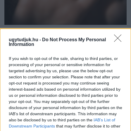
NŐVERŐ SZOMBATHELYI FÉRFI ELLEN EMELT
VÁDAT AZ ÜGYÉSZSÉG
ugytudjuk.hu -
Do Not Process My Personal
Information
A férfi a nyílt utcán kezdte verni áldozatát.
If you wish to opt-out of the sale, sharing to third parties, or
Szólj hozzá!
processing of your personal or sensitive information for
targeted advertising by us, please use the below opt-out
section to confirm your selection. Please note that after your
opt-out request is processed you may continue seeing
interest-based ads based on personal information utilized by
us or personal information disclosed to third parties prior to
your opt-out. You may separately opt-out of the further
disclosure of your personal information by third parties on the
IAB’s list of downstream participants. This information may
also be disclosed by us to third parties on the
IAB’s List of
Downstream Participants
that may further disclose it to other