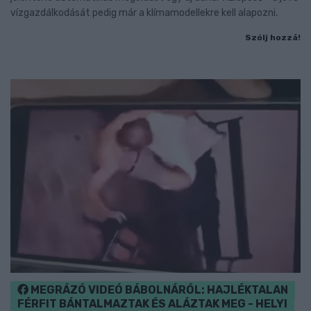
vízgazdálkodását pedig már a klímamodellekre kell alapozni.
Szólj hozzá!
MEGRÁZÓ VIDEÓ BÁBOLNÁRÓL: HAJLÉKTALAN
FÉRFIT BÁNTALMAZTAK ÉS ALÁZTAK MEG - HELYI