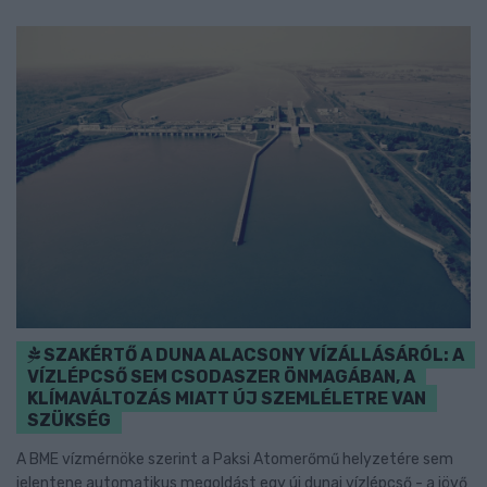
SZAKÉRTŐ A DUNA ALACSONY VÍZÁLLÁSÁRÓL: A
VÍZLÉPCSŐ SEM CSODASZER ÖNMAGÁBAN, A
KLÍMAVÁLTOZÁS MIATT ÚJ SZEMLÉLETRE VAN
SZÜKSÉG
A BME vízmérnöke szerint a Paksi Atomerőmű helyzetére sem
jelentene automatikus megoldást egy új dunai vízlépcső - a jövő