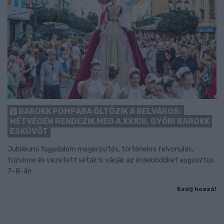
BAROKK POMPÁBA ÖLTÖZIK A BELVÁROS:
HÉTVÉGÉN RENDEZIK MEG A XXXIII. GYŐRI BAROKK
ESKÜVŐT
Jubileumi fogadalom megerősítés, történelmi felvonulás,
tűzshow és vezetett séták is várják az érdeklődőket augusztus
7–8-án.
Szólj hozzá!