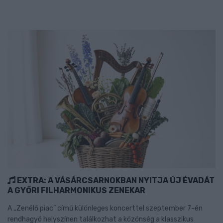
EXTRA: A VÁSÁRCSARNOKBAN NYITJA ÚJ ÉVADÁT
A GYŐRI FILHARMONIKUS ZENEKAR
A „Zenélő piac” című különleges koncerttel szeptember 7-én
rendhagyó helyszínen találkozhat a közönség a klasszikus