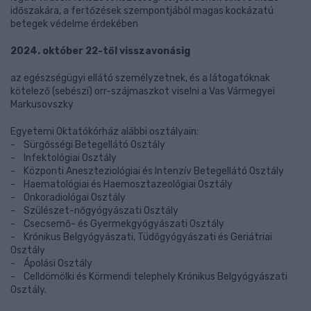
időszakára, a fertőzések szempontjából magas kockázatú
betegek védelme érdekében
2024. október 22-től visszavonásig
az egészségügyi ellátó személyzetnek, és a látogatóknak
kötelező (sebészi) orr-szájmaszkot viselni a Vas Vármegyei
Markusovszky
Egyetemi Oktatókórház alábbi osztályain:
- Sürgősségi Betegellátó Osztály
- Infektológiai Osztály
- Központi Aneszteziológiai és Intenzív Betegellátó Osztály
- Haematológiai és Haemosztazeológiai Osztály
- Onkoradiológai Osztály
- Szülészet-nőgyógyászati Osztály
- Csecsemő- és Gyermekgyógyászati Osztály
- Krónikus Belgyógyászati, Tüdőgyógyászati és Geriátriai
Osztály
- Ápolási Osztály
- Celldömölki és Körmendi telephely Krónikus Belgyógyászati
Osztály.