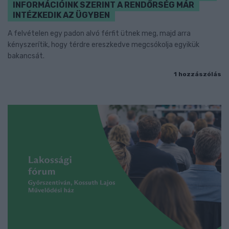
INFORMÁCIÓINK SZERINT A RENDŐRSÉG MÁR
INTÉZKEDIK AZ ÜGYBEN
A felvételen egy padon alvó férfit ütnek meg, majd arra
kényszerítik, hogy térdre ereszkedve megcsókolja egyikük
bakancsát.
1 hozzászólás