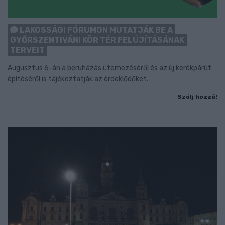
LAKOSSÁGI FÓRUMON MUTATJÁK BE A
GYŐRSZENTIVÁNI KÖR TÉR FELÚJÍTÁSÁNAK
TERVEIT
Augusztus 6-án a beruházás ütemezéséről és az új kerékpárút
építéséről is tájékoztatják az érdeklődőket.
Szólj hozzá!