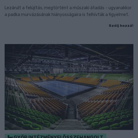
Lezárult a felújítás, megtörtént a műszaki átadás - ugyanakkor
a padka murvázásának hiányosságaira is felhívták a figyelmet.
Szólj hozzá!
GYŐR INTÉZMÉNYEI ÖSSZEHANGOLT