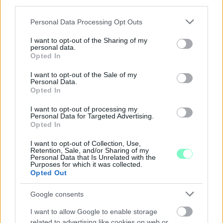
third parties.
Please note that this website/app uses one or more Google
Personal Data Processing Opt Outs
services and may gather and store information including but
not limited to your visit or usage behaviour. You may click to
I want to opt-out of the Sharing of my
personal data.
grant or deny consent to Google and its third-party tags to
Opted In
A RÓMAIAKTÓL AZ AGYAGKATONÁKIG –
use your data for below specified purposes in below Google
TÁRLATVEZETÉSEK, WORKSHOP ÉS
consent section.
I want to opt-out of the Sale of my
KÖZÖNSÉGTALÁLKOZÓ VÁRJA A LÁTOGATÓKAT A
Personal Data.
GYŐRI RÓMER MÚZEUMBAN
Opted In
Ingyenes programokkal és különleges kiállításokkal készülnek a
I want to opt-out of processing my
Personal Data for Targeted Advertising.
hét második felére, a hőségriadó idején ráadásul a Várkazamata
Opted In
– Kőtár is díjmentesen látogatható.
I want to opt-out of Collection, Use,
Szólj hozzá!
Retention, Sale, and/or Sharing of my
Personal Data that Is Unrelated with the
Purposes for which it was collected.
Opted Out
Google consents
I want to allow Google to enable storage
related to advertising like cookies on web or