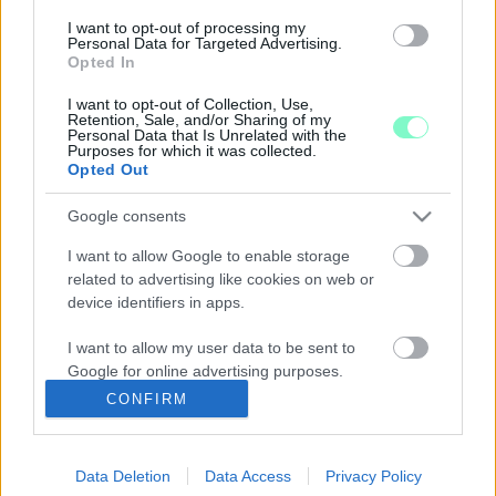
2023. február. 28. 15:34
I want to opt-out of processing my
Szakmai érveket felsorakoztatva ellenezték az orvosok az
Personal Data for Targeted Advertising.
kormány által kitalált új ügyeleti rendszert. Két nap alatt
Opted In
felrobbantották a szervezetet.
KIVÉTELES ELJÁRÁSBAN TÁRGYALJA AZ
I want to opt-out of Collection, Use,
Retention, Sale, and/or Sharing of my
ORSZÁGGYŰLÉS AZ ORVOSI KAMARA
Personal Data that Is Unrelated with the
SZÉTVERÉSÉT CÉLZÓ JAVASLATOT
Purposes for which it was collected.
Opted Out
2023. február. 28. 10:17
Szombaton bejelentették, hétfőn benyújtották, kedden el is
Google consents
fogadhatják az orvosi kamara kiüresítését.
A NAP MEGDÖBBENTŐ SZÁMADATA: 5 FŐ 30 ÉV
I want to allow Google to enable storage
ALATTI HÁZIORVOS VAN AZ EGÉSZ
related to advertising like cookies on web or
ORSZÁGBAN
device identifiers in apps.
2023. február. 20. 09:19
I want to allow my user data to be sent to
A háziorvosok kevesebb mint 7%-a 40 év alatti.
Google for online advertising purposes.
HIÁBA AKARJA AZ ORVOSOK TORKÁN LETOLNI
CONFIRM
AZ EGÉSZSÉGÜGY ÁTALAKÍTÁSÁT A KORMÁNY,
I want to allow Google to send me
4500 DOKTOR MÁR JELEZTE, HOGY
personalized advertising.
FELMONDANA MIATTA
Data Deletion
Data Access
Privacy Policy
I want to allow Google to enable storage
2022. december. 08. 10:26