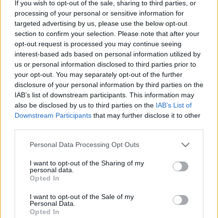
If you wish to opt-out of the sale, sharing to third parties, or
Tüntetésre készülnek a Karolina Kórház megmentéséért, de a
Magyar Orvosi Kamara oldalán is olvasható olyan érvelés, ami
processing of your personal or sensitive information for
szerint nem érdemes kiskórházakat fenntartani. Arról, hogy hol
targeted advertising by us, please use the below opt-out
az igazság, Szijjártó Lászlót, a MOK megyei elnökét kérdeztük.
section to confirm your selection. Please note that after your
opt-out request is processed you may continue seeing
DÉZSI POLGÁRMESTER ÉS A TÖBBI FIDESZES
ORVOS NEM LÉPTEK VISSZA A KAMARÁBA
interest-based ads based on personal information utilized by
us or personal information disclosed to third parties prior to
2023. május. 04. 16:56
your opt-out. You may separately opt-out of the further
Az orvosok négyötöde visszalépett a kamarába, a fideszes
disclosure of your personal information by third parties on the
politikus-orvosok nem.
IAB’s list of downstream participants. This information may
EDDIG AZ ORVOSI KAMARA TAGJAINAK FELE
also be disclosed by us to third parties on the
IAB’s List of
JELEZTE, HOGY MARADNAK A SZERVEZETBEN
Downstream Participants
that may further disclose it to other
third parties.
2023. március. 20. 08:33
20 ezernél járnak.
Please note that this website/app uses one or more Google
Personal Data Processing Opt Outs
EDDIG 12 EZER ORVOS NYILATKOZOTT ARRÓL,
services and may gather and store information including but
HOGY MARAD A KAMARÁBAN
not limited to your visit or usage behaviour. You may click to
I want to opt-out of the Sharing of my
personal data.
grant or deny consent to Google and its third-party tags to
2023. március. 07. 16:38
Opted In
Ez a tagság közel egyharmada.
use your data for below specified purposes in below Google
consent section.
BEDARÁLTA A KORMÁNY A MAGYAR ORVOSI
I want to opt-out of the Sale of my
Personal Data.
KAMARÁT
Opted In