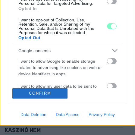
MASZKOT HORDANI SZOMBATTÓL
Personal Data for Targeted Advertising.
Opted In
2021. november. 19. 06:25
Az egészségügyi dolgozóknak megint tilos lesz felmondaniuk.
I want to opt-out of Collection, Use,
KIJÖTT A MAGYAR KÖZLÖNY, NYITNAK A
Retention, Sale, and/or Sharing of my
Personal Data that Is Unrelated with the
VENDÉGLÁTÓHELYEK BELSŐ TEREI, A
Purposes for which it was collected.
SZÁLLODÁK, ÉS LÁTOGATHATÓK LESZNEK A
Opted Out
SPORTESEMÉNYEK
2021. Április. 30. 19:42
Google consents
Sok mindenhez viszont védettségi igazolvány lesz szükséges.
I want to allow Google to enable storage
VÉDETTSÉGI IGAZOLVÁNY: UTAZHATNAK A
related to advertising like cookies on web or
VÉDETTEK
device identifiers in apps.
2021. Április. 30. 09:37
Legalábbis hazánk szabályozása szerint.
I want to allow my user data to be sent to
Google for online advertising purposes.
CONFIRM
HIVATALOS: ÁPRILIS 8. UTÁN JÖHET A
LAZÍTÁS!
I want to allow Google to send me
2021. március. 27. 18:01
personalized advertising.
Data Deletion
Data Access
Privacy Policy
Este 10-ig maradhatunk az utcán.
A LOTTÓZÓ ÉS AZ ÜGYVÉD NYITVA LEHET, A
I want to allow Google to enable storage
KASZINÓ NEM
related to analytics like cookies on web or