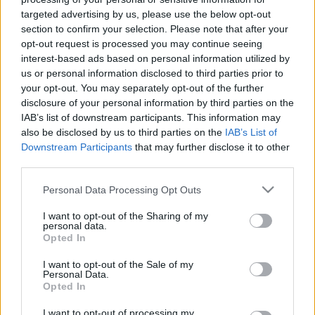
PÉNTEKTŐL KÉTFÉLE ÁR LESZ A KUTAKON:
targeted advertising by us, please use the below opt-out
MEGJELENTEK A BENZINÁRSTOP ÚJ
section to confirm your selection. Please note that after your
SZABÁLYAI
opt-out request is processed you may continue seeing
interest-based ads based on personal information utilized by
2022. május. 27. 06:56
us or personal information disclosed to third parties prior to
Magyarul és angolul is ki kell rakni a tájékoztatást a kútoszlop
közelében.
your opt-out. You may separately opt-out of the further
disclosure of your personal information by third parties on the
JANUÁR 1-ÉN NYÍLIK AZ ÜVEGKAPU AZ
IAB’s list of downstream participants. This information may
ÉPÍTŐIPARBAN, A TERV SZERINT ETTŐL
also be disclosed by us to third parties on the
IAB’s List of
FEHÉREDIK MAJD AZ ÁGAZAT
Downstream Participants
that may further disclose it to other
2021. december. 21. 19:44
third parties.
Ezentúl a közbeszerzési eljárásokban a cégeknek folyamatos
nyilvántartásban kell vezetniük az építkezés területére belépő
Please note that this website/app uses one or more Google
Personal Data Processing Opt Outs
foglalkoztatottak és alvállalkozók ki- és belépési adatait.
services and may gather and store information including but
ÍGY KELL VÁLSÁGOT KEZELNI: MEGINT
not limited to your visit or usage behaviour. You may click to
I want to opt-out of the Sharing of my
personal data.
ELTILTOTTÁK AZ ADÓEMELÉSTŐL AZ
grant or deny consent to Google and its third-party tags to
Opted In
ÖNKORMÁNYZATOKAT
use your data for below specified purposes in below Google
consent section.
I want to opt-out of the Sale of my
2021. november. 26. 08:47
Personal Data.
És nem vethetnek ki új adókat sem.
Opted In
HIVATALOSAN IS MEGJELENT, HOL KELL
I want to opt-out of processing my