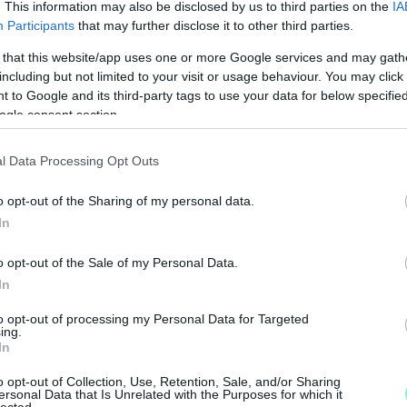
nyzat közölte: 2020-ban a kihirdetett
. This information may also be disclosed by us to third parties on the
IA
t, helyi érdekeltségű vállalkozások segítése
Participants
that may further disclose it to other third parties.
álatának szabályairól szóló önkormányzati
 that this website/app uses one or more Google services and may gath
 a kedvezményes közterület-használati díjat (ezt a
including but not limited to your visit or usage behaviour. You may click 
 Ezt követően 2021-ben döntöttek a teraszokat
 to Google and its third-party tags to use your data for below specifi
ormány erre vonatkozó döntését.
ogle consent section.
l Data Processing Opt Outs
y
Magyar Közlöny
o opt-out of the Sharing of my personal data.
In
o opt-out of the Sale of my Personal Data.
In
M
to opt-out of processing my Personal Data for Targeted
e
ing.
In
o opt-out of Collection, Use, Retention, Sale, and/or Sharing
ersonal Data that Is Unrelated with the Purposes for which it
lected.