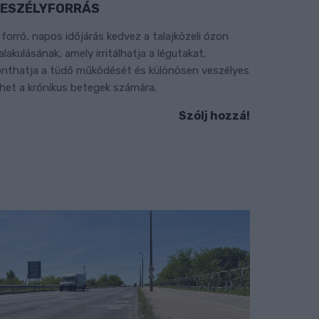
ESZÉLYFORRÁS
 forró, napos időjárás kedvez a talajközeli ózon
ialakulásának, amely irritálhatja a légutakat,
onthatja a tüdő működését és különösen veszélyes
ehet a krónikus betegek számára.
Szólj hozzá!