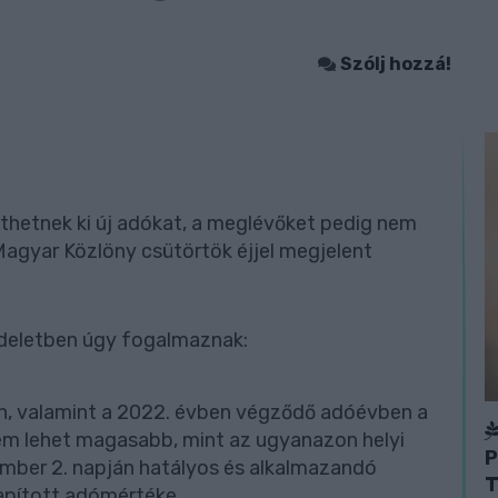
Szólj hozzá!
etnek ki új adókat, a meglévőket pedig nem
Magyar Közlöny csütörtök éjjel megjelent
ndeletben úgy fogalmaznak:
en, valamint a 2022. évben végződő adóévben a
nem lehet magasabb, mint az ugyanazon helyi
P
ember 2. napján hatályos és alkalmazandó
T
pított adómértéke.