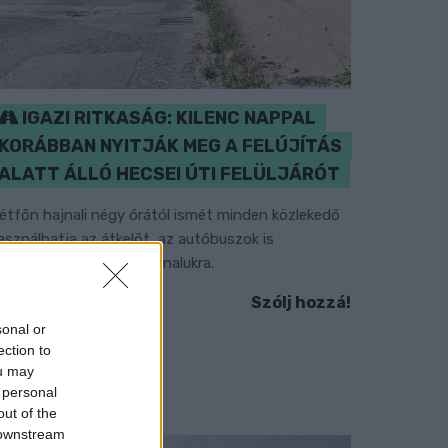
IGAZI RITKASÁG: KILENC NAPPAL
KORÁBBAN NYITJÁK MEG A FELÚJÍTÁS
ALATT ÁLLÓ HECSEI ÚTI FELÜLJÁRÓT
étfőn hajnali négy órától ismét minden közlekedő
asználhatja az átkelőt, az autóbuszok is
isszatérnek eredeti útvonalukra.
Szólj hozzá!
sonal or
ection to
ou may
 personal
out of the
 downstream