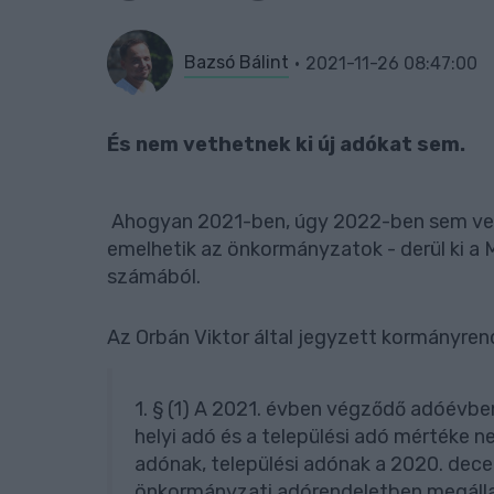
Bazsó Bálint
2021-11-26 08:47:00
És nem vethetnek ki új adókat sem.
Ahogyan 2021-ben, úgy 2022-ben sem veth
emelhetik az önkormányzatok - derül ki a 
számából.
Az Orbán Viktor által jegyzett kormányre
1. § (1) A 2021. évben végződő adóévb
helyi adó és a települési adó mértéke 
adónak, települési adónak a 2020. dec
önkormányzati adórendeletben megálla