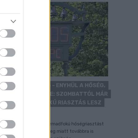
KÁNIKULA 2026 - ENYHÜL A HŐSÉG,
DE MÉG NINCS VÉGE: SZOMBATTÓL MÁR
“CSAK” MÁSODFOKÚ RIASZTÁS LESZ
ÉRVÉNYBEN
 július vége óta tartó harmadfokú hőségriasztást
érséklik, de a tartós meleg miatt továbbra is