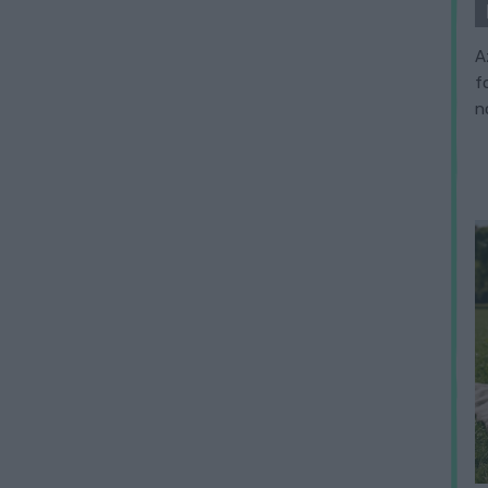
A
f
n