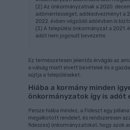
(2) Az önkormányzatnak a 2020. decemb
adómentességet, adókedvezményt a 20
2022. évben végződő adóévben is biztos
(3) A települési önkormányzat a 2021. év
adót nem jogosult bevezetni.
Ez természetesen jelentős érvágás az am
a válság miatt elvett bevételek és a gazdas
sújtja a településeket.
Hiába a kormány minden igyek
önkormányzatok így is adót
Persze hiába mindez, a Fideszt egy pillana
megalkotott rendelet, és rendszeresen azza
fideszes) önkormányzatokat, hogy azok a