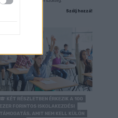
okozott óvatosságra van szükség.
Szólj hozzá!
KÉT RÉSZLETBEN ÉRKEZIK A 100
EZER FORINTOS ISKOLAKEZDÉSI
TÁMOGATÁS, AMIT NEM KELL KÜLÖN