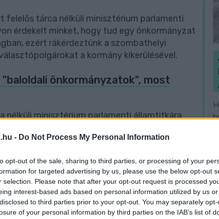
t felelős tárca nélküli minisztérium parlamenti
gyon érdekelt minket, hogy tud egy önkormányzat
ágban, ezért rákérdeztünk a szombathelyi
 választópolgárokat a kormány kikerülésével.
a "baloldali önkormányzatok", most
H
a nélküli minisztérium parlamenti államtitkára
h
t a baloldali vezetésű települések ahelyett,
v
.hu -
Do Not Process My Personal Information
, adókat emeltek. Mivel kiváncsiak voltunk
ezért megkerestük a szombathelyi
to opt-out of the sale, sharing to third parties, or processing of your per
ennek kapcsán.
formation for targeted advertising by us, please use the below opt-out s
r selection. Please note that after your opt-out request is processed y
eing interest-based ads based on personal information utilized by us or
disclosed to third parties prior to your opt-out. You may separately opt-
losure of your personal information by third parties on the IAB’s list of