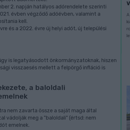
V
er 2. napján hatályos adórendelete szerinti
21. évben végződő adóévben, valamint a
A
ítania kell.
k
re és a 2022. évre új helyi adót, új települési
r
l
úgy is legatyásodott önkormányzatoknak, hiszen
ági visszaesés mellett a felpörgő infláció is
ezete, a baloldali
 emelnek
tra nem zavarta össze a saját maga által
l vádolják meg a "baloldali" (értsd: nem
dót emelnek.