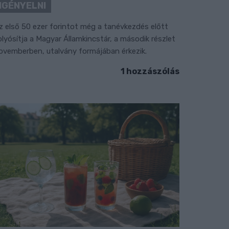
IGÉNYELNI
z első 50 ezer forintot még a tanévkezdés előtt
olyósítja a Magyar Államkincstár, a második részlet
ovemberben, utalvány formájában érkezik.
1 hozzászólás