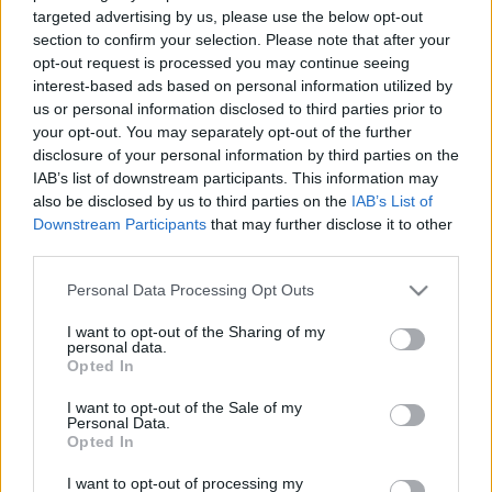
A főváros hónapok óta hiába várja a kormány 12 milliárd forintos
targeted advertising by us, please use the below opt-out
támogatását.
section to confirm your selection. Please note that after your
KOMOLY PÉNZBÍRSÁGRA SZÁMÍTHAT
opt-out request is processed you may continue seeing
MAGYARORSZÁG A MENEKÜLTÜGYI
interest-based ads based on personal information utilized by
SZABÁLYOK MIATT
us or personal information disclosed to third parties prior to
your opt-out. You may separately opt-out of the further
2021. november. 12. 15:44
disclosure of your personal information by third parties on the
Nem tartotta be a kormány az uniós bíróság tavalyi ítéletét.
IAB’s list of downstream participants. This information may
VÉGRE NYILVÁNOSSÁ VÁLT A KORMÁNY OLTÁSI
also be disclosed by us to third parties on the
IAB’s List of
TERVE, AMIT CSAKNEM EGY ÉVE PRÓBÁLTAK
Downstream Participants
that may further disclose it to other
ELTITKOLNI
third parties.
2021. november. 12. 11:44
Please note that this website/app uses one or more Google
Egymás után indította a pereket a TASZ, most sikerrel jártak.
Personal Data Processing Opt Outs
services and may gather and store information including but
EDDIG MINTEGY 4,5 MILLIÁRD FORINTNYI
not limited to your visit or usage behaviour. You may click to
I want to opt-out of the Sharing of my
OLTÓANYAGOT AJÁNDÉKOZOTT EL A
personal data.
grant or deny consent to Google and its third-party tags to
KORMÁNY
Opted In
use your data for below specified purposes in below Google
2021. augusztus. 30. 08:01
consent section.
I want to opt-out of the Sale of my
Van pénz lóvéra...
Personal Data.
Opted In
SZIJJÁRTÓ: NINCS ABBAN SEMMI MEGLEPŐ, HA
A MAGYAR KORMÁNY KÉMSZOFTVERT
I want to opt-out of processing my