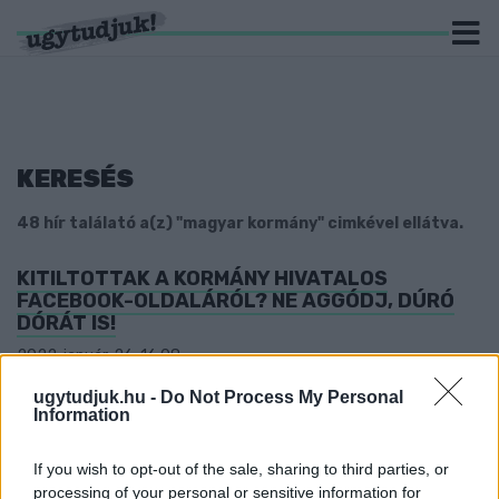
KERESÉS
48 hír találató a(z) "magyar kormány" cimkével ellátva.
KITILTOTTAK A KORMÁNY HIVATALOS
FACEBOOK-OLDALÁRÓL? NE AGGÓDJ, DÚRÓ
DÓRÁT IS!
2022. január. 26. 16:08
A Mi Hazánk elnökhelyettese egy oltásellenes kommenttel verte
ugytudjuk.hu -
Do Not Process My Personal
ki a balhét.
Information
A HÉTEN LEÁLLHAT A TÖMEGKÖZLEKEDÉS
BUDAPESTEN
If you wish to opt-out of the sale, sharing to third parties, or
2021. november. 23. 08:25
processing of your personal or sensitive information for