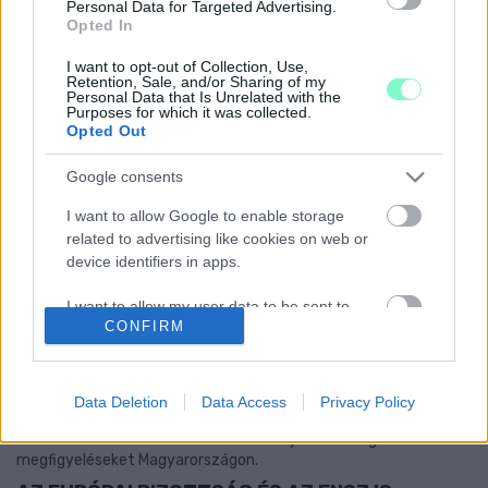
VÁSÁROL
Personal Data for Targeted Advertising.
Opted In
2021. július. 27. 18:20
Elvégre minden ország titkosszolgálata használ speciális
I want to opt-out of Collection, Use,
programokat.
Retention, Sale, and/or Sharing of my
Personal Data that Is Unrelated with the
ÉLŐBEN NÉZHETED, AHOGY EGY PROGRAM
Purposes for which it was collected.
AUTOMATIKUSAN TÖLTÖGETI A NEMZETI
Opted Out
KONZULTÁCIÓKAT
Google consents
2021. július. 26. 11:04
Ezért (is) kamu ez az egész.
I want to allow Google to enable storage
VALÓBAN A MAGYAR ÁLLAM VÁSÁROLTA MEG
related to advertising like cookies on web or
AZ IZRAELI KÉMPROGRAMOT
device identifiers in apps.
2021. július. 20. 16:00
I want to allow my user data to be sent to
A szoftvert fejlesztő cég vizsgálatot indít az ügyben.
CONFIRM
Google for online advertising purposes.
VARGA JUDIT: NE LEGYÜNK NEVETSÉGESEK,
ILYEN ESZKÖZÖKRE MINDEN ORSZÁGNAK
I want to allow Google to send me
SZÜKSÉGE VAN
personalized advertising.
Data Deletion
Data Access
Privacy Policy
2021. július. 20. 15:40
Pintér Sándor szerint azonban nem folytatnak illegális
I want to allow Google to enable storage
megfigyeléseket Magyarországon.
related to analytics like cookies on web or
device identifiers in apps.