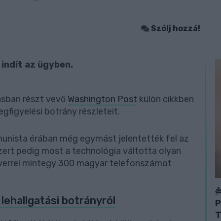
Szólj hozzá!
 indít az ügyben.
ásban részt vevő
Washington Post
külön cikkben
gfigyelési botrány részleteit.
munista érában még egymást jelentették fel az
ert pedig most a technológia váltotta olyan
verrel mintegy 300 magyar telefonszámot
lehallgatási botrányról
P
T