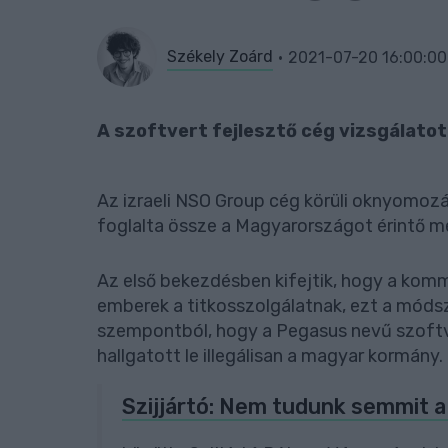
Székely Zoárd
2021-07-20 16:00:00
A szoftvert fejlesztő cég vizsgálatot
Az izraeli NSO Group cég körüli oknyomoz
foglalta össze a Magyarországot érintő me
Az első bekezdésben kifejtik, hogy a kom
emberek a titkosszolgálatnak, ezt a módsz
szempontból, hogy a Pegasus nevű szoft
hallgatott le illegálisan a magyar kormány.
Szijjártó: Nem tudunk semmit a 