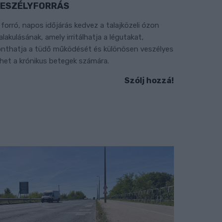
ESZÉLYFORRÁS
 forró, napos időjárás kedvez a talajközeli ózon
ialakulásának, amely irritálhatja a légutakat,
onthatja a tüdő működését és különösen veszélyes
ehet a krónikus betegek számára.
Szólj hozzá!