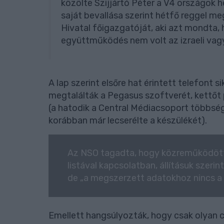
közölte Szijjártó Péter a V4 országok h
saját bevallása szerint hétfő reggel me
Hivatal főigazgatóját, aki azt mondta
együttműködés nem volt az izraeli vagy
A lap szerint elsőre hat érintett telefont 
megtalálták a Pegasus szoftverét, kettőt
(a hatodik a Central Médiacsoport többsé
korábban már lecserélte a készülékét).
Az NSO tagadta, hogy közreműködött
listával kapcsolatban, állításuk szeri
de „a megszerzett adatokhoz nincs a
Emellett hangsúlyozták, hogy csak olyan cé