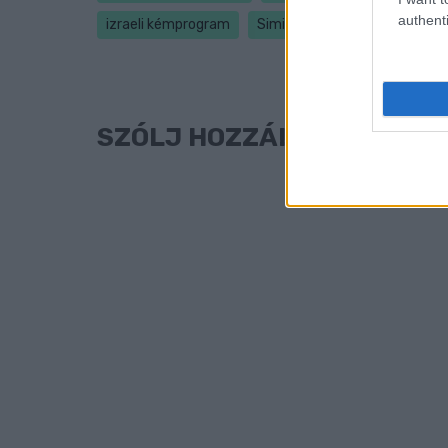
authenti
izraeli kémprogram
Simicska Lajos
SZÓLJ HOZZÁ!