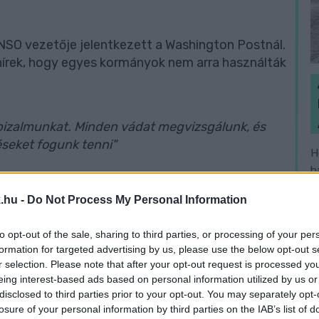
 NSO vezetője jelentkezett a Washington Postnál.
a hírek, hogy egyes kormányok nem arra használták
 bizalmunkat. Minden vádat megvizsgálunk, és
éseket fogunk tenni"
H
h
v
.hu -
Do Not Process My Personal Information
to opt-out of the sale, sharing to third parties, or processing of your per
a el, kik vásárolták meg a kémprogramot, ám egy
formation for targeted advertising by us, please use the below opt-out s
e felfedése nélkül elárulta,
r selection. Please note that after your opt-out request is processed y
eing interest-based ads based on personal information utilized by us or
disclosed to third parties prior to your opt-out. You may separately opt-
lei közé tartozott.
losure of your personal information by third parties on the IAB’s list of