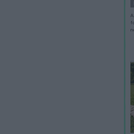
A
f
n