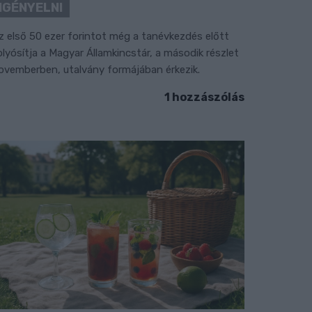
IGÉNYELNI
z első 50 ezer forintot még a tanévkezdés előtt
olyósítja a Magyar Államkincstár, a második részlet
ovemberben, utalvány formájában érkezik.
1 hozzászólás