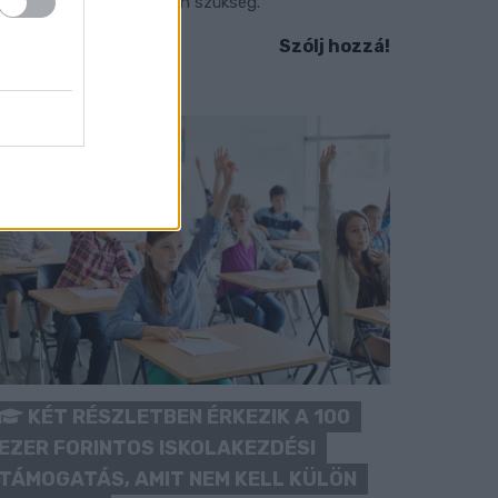
okozott óvatosságra van szükség.
Szólj hozzá!
KÉT RÉSZLETBEN ÉRKEZIK A 100
EZER FORINTOS ISKOLAKEZDÉSI
TÁMOGATÁS, AMIT NEM KELL KÜLÖN