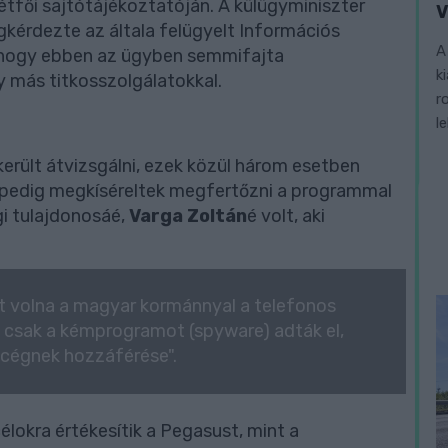
étfői sajtótájékoztatóján. A külügyminiszter
V
gkérdezte az általa felügyelt Információs
A
, hogy ebben az ügyben semmifajta
k
 más titkosszolgálatokkal.
r
l
sikerült átvizsgálni, ezek közül három esetben
 pedig megkíséreltek megfertőzni a programmal
gi tulajdonosáé,
Varga Zoltán
é volt, aki
 volna a magyar kormánnyal a telefonos
nt csak a kémprogramot (spyware) adták el,
 cégnek hozzáférése".
lokra értékesítik a Pegasust, mint a