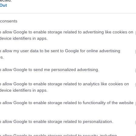
Out
lyeket, akiknek a telefonját meghekkelték:
, ügyvédeket. Közülük jó néhányan
Simicska
 munkatársa szerint nem használ okostelefont,
consents
tán.
o allow Google to enable storage related to advertising like cookies on
evice identifiers in apps.
mit kizárólag telefonon beszéltünk meg,
o allow my user data to be sent to Google for online advertising
s.
to allow Google to send me personalized advertising.
tony Csaba
, Simicska ügyvédje.
o allow Google to enable storage related to analytics like cookies on
evice identifiers in apps.
o allow Google to enable storage related to functionality of the website
Címlapfotó: MTI/EPA/John Thys
o allow Google to enable storage related to personalization.
A
m
lehallgatás
visszaélés
magyar kormány
o allow Google to enable storage related to security, including