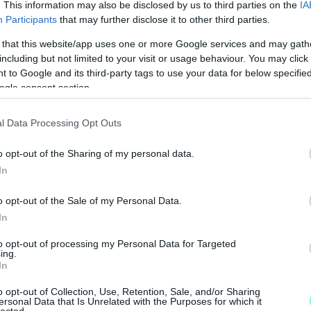
. This information may also be disclosed by us to third parties on the
IA
Participants
that may further disclose it to other third parties.
(pl. applikációk hibáit kihasználva) behatolni a
 that this website/app uses one or more Google services and may gath
 azt. Így a telefont meghekkelő állam az összes
including but not limited to your visit or usage behaviour. You may click 
 to Google and its third-party tags to use your data for below specifi
ek kameráját és mikrofonját is képes ki-be
ogle consent section.
l Data Processing Opt Outs
ány válasza a legárulkodóbb a
o opt-out of the Sharing of my personal data.
In
kodóbb választ adta a Pegasus-botrány
ig úgy vagyok vele, hogy ha "nincs tudomásom"
o opt-out of the Sale of my Personal Data.
 akkor rögtön azt akarom tudni, hogy külföldi
In
M
érdez a dologról" - így reagált a Twitteren a
to opt-out of processing my Personal Data for Targeted
e
i botrányra Edward Snowden Oroszországban
ing.
In
o opt-out of Collection, Use, Retention, Sale, and/or Sharing
ersonal Data that Is Unrelated with the Purposes for which it
lected.