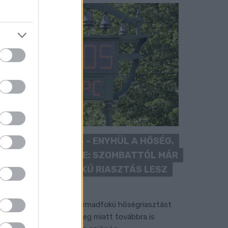
KÁNIKULA 2026 - ENYHÜL A HŐSÉG,
DE MÉG NINCS VÉGE: SZOMBATTÓL MÁR
“CSAK” MÁSODFOKÚ RIASZTÁS LESZ
ÉRVÉNYBEN
 július vége óta tartó harmadfokú hőségriasztást
érséklik, de a tartós meleg miatt továbbra is