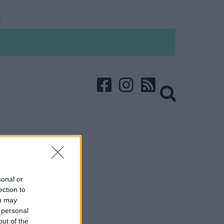
sonal or
ection to
ou may
 personal
out of the