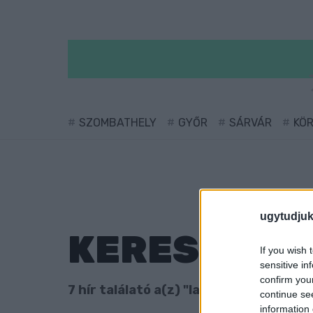
SZOMBATHELY
GYŐR
SÁRVÁR
KÖ
ugytudjuk
KERESÉS
If you wish 
sensitive in
confirm you
7 hír találató a(z) "lazítás" cimkével e
continue se
information 