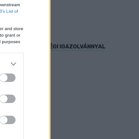
 downstream
B’s List of
er and store
to grant or
ed purposes
LKEZNEK VÉDETTSÉGI IGAZOLVÁNNYAL