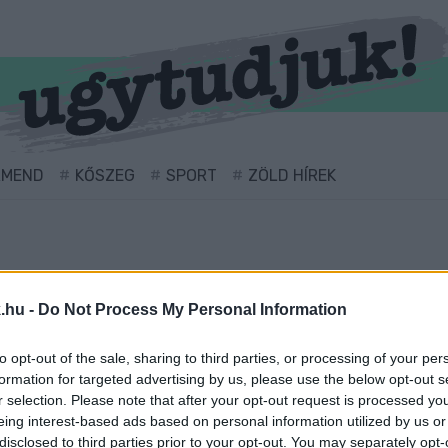
RMEND
KŐSZEG
SPORT
ZÖLD HÍREK
.hu -
Do Not Process My Personal Information
to opt-out of the sale, sharing to third parties, or processing of your per
formation for targeted advertising by us, please use the below opt-out s
r selection. Please note that after your opt-out request is processed y
llátva.
eing interest-based ads based on personal information utilized by us or
disclosed to third parties prior to your opt-out. You may separately opt-