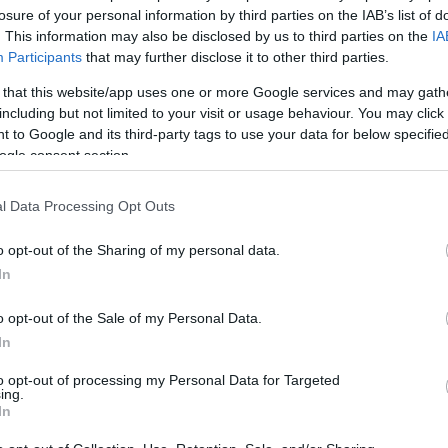
losure of your personal information by third parties on the IAB’s list of
 JÖHET AZ ÚJABB NYITÁS
. This information may also be disclosed by us to third parties on the
IA
Participants
that may further disclose it to other third parties.
 that this website/app uses one or more Google services and may gath
including but not limited to your visit or usage behaviour. You may click 
 to Google and its third-party tags to use your data for below specifi
ORLÁTOZÁSOK AZOK SZÁMÁRA, AKIK NEM RENDE
ogle consent section.
l Data Processing Opt Outs
ják a veszélyhelyzetet.
o opt-out of the Sharing of my personal data.
A KIJÁRÁSI KORLÁTOZÁS
In
o opt-out of the Sale of my Personal Data.
ező a maszkviselés.
In
to opt-out of processing my Personal Data for Targeted
LAZÍTÁS!
ing.
In