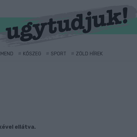
RMEND
KŐSZEG
SPORT
ZÖLD HÍREK
ével ellátva.