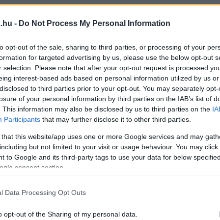
 ÁRON UTCA EGY SZAKASZÁN
.hu -
Do Not Process My Personal Information
to opt-out of the sale, sharing to third parties, or processing of your per
end Szombathelyen.
formation for targeted advertising by us, please use the below opt-out s
r selection. Please note that after your opt-out request is processed y
VASI VASEMBER
eing interest-based ads based on personal information utilized by us or
disclosed to third parties prior to your opt-out. You may separately opt-
losure of your personal information by third parties on the IAB’s list of
dsz majd közlekedni!
. This information may also be disclosed by us to third parties on the
IA
Participants
that may further disclose it to other third parties.
ÓNAPIG DOLGOZNAK A SZOMBATHELYI KÁRPÁTI 
 that this website/app uses one or more Google services and may gath
including but not limited to your visit or usage behaviour. You may click 
 to Google and its third-party tags to use your data for below specifi
ására.
ogle consent section.
40 INGYENES DIÁKBÉRLETET ADOTT KI EDDIG A 
l Data Processing Opt Outs
o opt-out of the Sharing of my personal data.