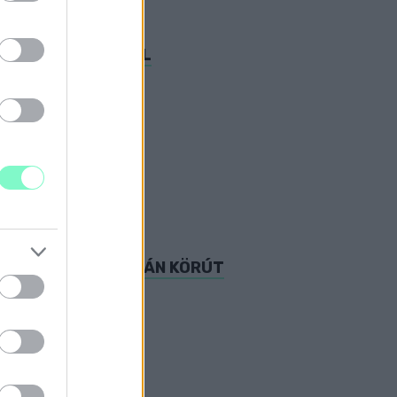
ÁT HOZZA MAGÁVAL
a budapestieknek.
N A BOCSKAI ISTVÁN KÖRÚT