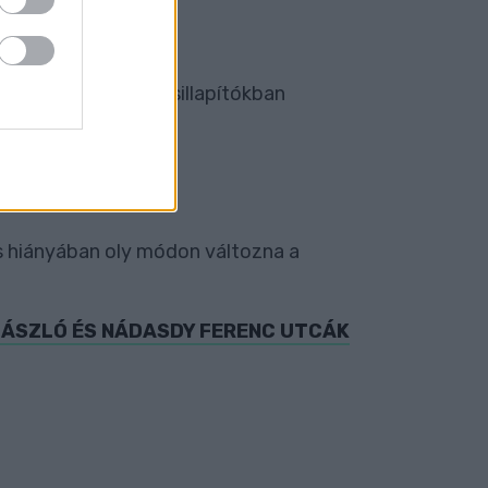
esetleges forgalomcsillapítókban
ABÁLYOZÁSÁRA
s hiányában oly módon változna a
LÁSZLÓ ÉS NÁDASDY FERENC UTCÁK