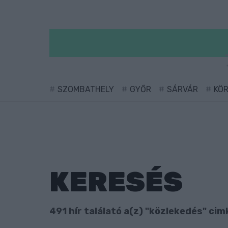
SZOMBATHELY
GYŐR
SÁRVÁR
KÖ
KERESÉS
491 hír találató a(z) "közlekedés" cimk