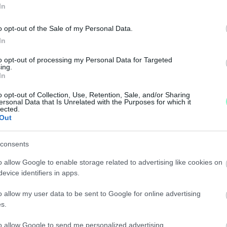
In
o opt-out of the Sale of my Personal Data.
EK MEGHIÚSÍTÁSA BUDAPEST EURÓPAI LEMARADÁS
In
to opt-out of processing my Personal Data for Targeted
 megint a párt politikának akar megfelelni, nem pedig 
ing.
In
SEN HASZNÁLHATOD EZTÁN A LIME ROLLEROKAT
o opt-out of Collection, Use, Retention, Sale, and/or Sharing
ersonal Data that Is Unrelated with the Purposes for which it
lected.
Out
erozás jár majd a vonatjegy mellé.
consents
ÉS LEZÁRÁSOKRA KELL KÉSZÜLNI SZOMBATHELYE
o allow Google to enable storage related to advertising like cookies on
evice identifiers in apps.
o allow my user data to be sent to Google for online advertising
s.
to allow Google to send me personalized advertising.