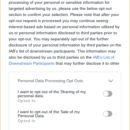
processing of your personal or sensitive information for
Egyhetes, európai szintű közlekedésbiztonsági ellenőrzés
kezdődik jövő hétfőn, amely elsősorban a tehergépjárművek és
targeted advertising by us, please use the below opt-out
autóbuszok, valamint vezetőik ellenőrzésére terjed ki - közölte
section to confirm your selection. Please note that after your
a rendőrség.
opt-out request is processed you may continue seeing
interest-based ads based on personal information utilized by
PLUSZ FELFESTÉS KERÜL A SZOMBATHELYI
VOLT SYLVESTER JÁNOS NYOMDA ELÉ A
us or personal information disclosed to third parties prior to
KISKAR UTCÁBAN
your opt-out. You may separately opt-out of the further
disclosure of your personal information by third parties on the
2025. január. 28. 11:20
IAB’s list of downstream participants. This information may
Így próbálják csökkenteni a balesetveszélyt. További 3 helyen
also be disclosed by us to third parties on the
IAB’s List of
módosul a város közlekedési rendje.
Downstream Participants
that may further disclose it to other
IDÉN EDDIG GYŐRBEN KETTŐ, GYŐRZÁMOLYON,
third parties.
SOPRONBAN, VALAMINT
MOSONMAGYARÓVÁRON PEDIG EGY-EGY
Please note that this website/app uses one or more Google
Personal Data Processing Opt Outs
ESETBEN GÁZOLTAK EL GYALOGOST ZEBRÁN
services and may gather and store information including but
not limited to your visit or usage behaviour. You may click to
I want to opt-out of the Sharing of my
2025. január. 17. 10:51
personal data.
grant or deny consent to Google and its third-party tags to
A rendőrség fokozott óvatosságot kér a közlekedőktől.
Opted In
use your data for below specified purposes in below Google
ISMÉT BALESET TÖRTÉNT A 87-ES FŐÚTON,
consent section.
I want to opt-out of the Sale of my
TELJES ÚTLEZÁRÁS VAN ÉRVÉNYBEN
Personal Data.
Opted In
2024. december. 11. 09:11
Kerülni kell.