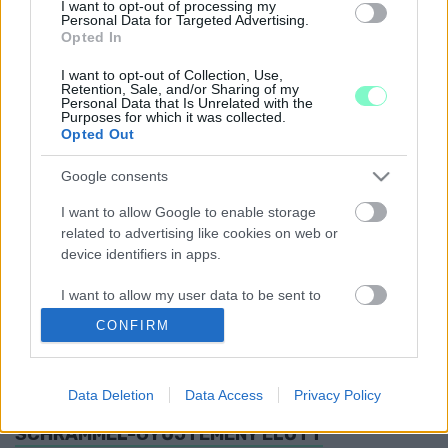
I want to opt-out of processing my
SEM A MEGYEI SEM AZ ORSZÁGOS RENDŐR-
Personal Data for Targeted Advertising.
Opted In
FŐKAPITÁNYSÁG NEM TÁMOGATJA A
SZOMBATHELYI MÁRTON ÁRON UTCÁBA
I want to opt-out of Collection, Use,
TERVEZETT TRAFIBOX KIHELYEZÉSÉT
Retention, Sale, and/or Sharing of my
Personal Data that Is Unrelated with the
2024. november. 26. 07:16
Purposes for which it was collected.
A hatóság szerint nem indokolja a statisztika.
Opted Out
LEJÁRT A PRÓBAIDŐSZAK, MARAD KÉT
AUTÓRA A LAKOSSÁGI PARKOLÓBÉRLET
Google consents
SZOMBATHELYEN
I want to allow Google to enable storage
2024. november. 25. 17:30
related to advertising like cookies on web or
Emelkedett az eladott övezeti parkolóbérletek száma.
device identifiers in apps.
MEGVÁLTOZOTT A FORGALMI REND A
SZOMBATHELYI DERKOVITS-LAKÓTELEP EGY
I want to allow my user data to be sent to
RÉSZÉN
Google for online advertising purposes.
CONFIRM
2024. november. 20. 15:43
I want to allow Google to send me
Egyirányusítottak.
personalized advertising.
A SZOMBATHELYI ÖNKORMÁNYZAT
Data Deletion
Data Access
Privacy Policy
MEGSZÜNTETNÉ A PARKOLÓ POTYÁZÁST A
I want to allow Google to enable storage
SCHRAMMEL-GYŰJTEMÉNY ELŐTT
related to analytics like cookies on web or