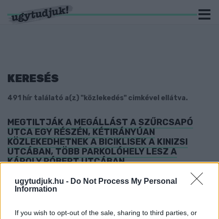
KERESÉS
491 hír találató a(z) "közlekedés" cimkével ellátva.
MEGTILTJÁK A MEGÁLLÁST A SZŰRCSAPÓ
UTCA EGY RÉSZÉN, KÉTIRÁNYÚAN
KÖZLEKEDHETNEK A BICIKLISEK A KINIZSI
UTCÁBAN, TÖBB PARKOLÓHELY LESZ A
KÁROLY RÓBERT UTCÁBAN
2025. március. 26. 15:30
ugytudjuk.hu -
Do Not Process My Personal
Szombathelyi közlekedési hírek következnek.
Information
FOKOZOTT RENDŐRI ELLENŐRZÉS AZ UTAKON!
If you wish to opt-out of the sale, sharing to third parties, or
2025. február. 16. 17:24