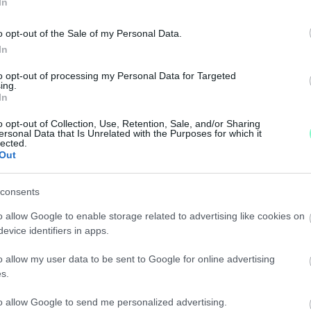
In
o opt-out of the Sale of my Personal Data.
, a 11-es Huszár utat, és Dolgozók útját. A TOP Pluszba
In
to opt-out of processing my Personal Data for Targeted
ing.
12 ÓRÁTÓL NEM KÖZLEKEDHETNEK VAS VÁRMEGYE
In
o opt-out of Collection, Use, Retention, Sale, and/or Sharing
ersonal Data that Is Unrelated with the Purposes for which it
lik az érintett járműveket!
lected.
Out
ITELEZÉSÉNEK KÖZBESZERZÉSE
consents
o allow Google to enable storage related to advertising like cookies on
ási feladatok is a pályázóé lesznek.
evice identifiers in apps.
ÁT PÉNZBŐL ÉPÍTI MEG A MARKUSOVSZKY UTCAI
o allow my user data to be sent to Google for online advertising
s.
to allow Google to send me personalized advertising.
millió forintot ad bele a költségekbe, ami 16 millió for