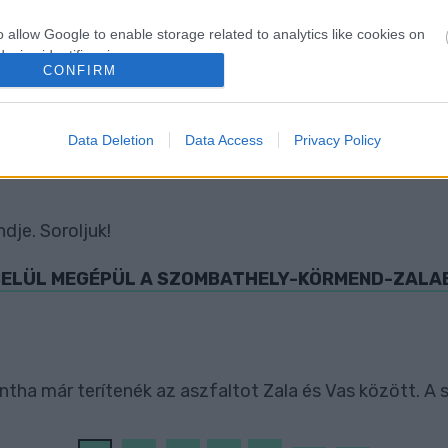
o allow Google to enable storage related to analytics like cookies on
ROLLEREK KÉRDÉSÉT
evice identifiers in apps.
CONFIRM
o allow Google to enable storage related to functionality of the website
Data Deletion
Data Access
Privacy Policy
ZŐLLŐSI SÉTÁNYT
o allow Google to enable storage related to personalization.
o allow Google to enable storage related to security, including
cation functionality and fraud prevention, and other user protection.
dje. Soroljuk!
N BELÜL MEGÉPÜL A SZOMBATHELY-KÖRMEND-ZALA
tha már terítenék az aszfaltot Zala és Vas között. A s