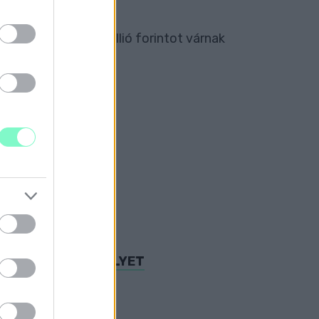
n 9 milliárd 300 millió forintot várnak
 ÚTJAIN
 GYALOGÁTKELŐHELYET
intot tesz ki.