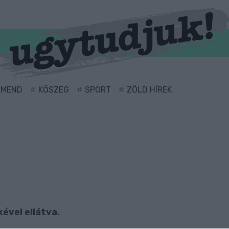
RMEND
KŐSZEG
SPORT
ZÖLD HÍREK
ével ellátva.