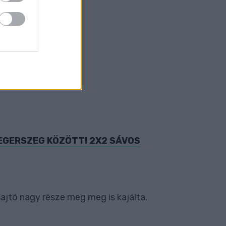
EGERSZEG KÖZÖTTI 2X2 SÁVOS
ajtó nagy része meg meg is kajálta.