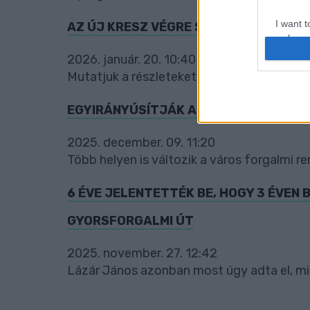
I want t
AZ ÚJ KRESZ VÉGRE SZABÁLYOZNÁ A 
web or d
2026. január. 20. 10:40
I want t
Mutatjuk a részleteket!
or app.
EGYIRÁNYÚSÍTJÁK A SZOMBATHELYI S
I want t
2025. december. 09. 11:20
I want t
authenti
Több helyen is változik a város forgalmi ren
6 ÉVE JELENTETTÉK BE, HOGY 3 ÉVE
GYORSFORGALMI ÚT
2025. november. 27. 12:42
Lázár János azonban most úgy adta el, min