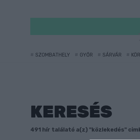
SZOMBATHELY
GYŐR
SÁRVÁR
KÖ
KERESÉS
491 hír találató a(z) "közlekedés" cimk