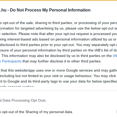
ROK - KÖZLEKEDŐKET ELLENŐRIZNEK SZOMBATHE
.hu -
Do Not Process My Personal Information
to opt-out of the sale, sharing to third parties, or processing of your per
naszok miatt kiemelten foglalkozik a területtel.
formation for targeted advertising by us, please use the below opt-out s
r selection. Please note that after your opt-out request is processed y
 KI SZOMBATHELY ÉS ZALAEGERSZEG KÖZÖTT
eing interest-based ads based on personal information utilized by us or
disclosed to third parties prior to your opt-out. You may separately opt-
losure of your personal information by third parties on the IAB’s list of
. This information may also be disclosed by us to third parties on the
IA
emészt majd fel az építése.
Participants
that may further disclose it to other third parties.
Y EGY ÚJSÁG AZT ÍRTA: ÉVEKIG ÁLLT A SÓTONY
 that this website/app uses one or more Google services and may gath
including but not limited to your visit or usage behaviour. You may click 
 to Google and its third-party tags to use your data for below specifi
ogle consent section.
zött valóban évek teltek el.
l Data Processing Opt Outs
RINTOT KÖLTÖTT EDDIG ÚTFELÚJÍTÁSRA A NEMÉNY
o opt-out of the Sharing of my personal data.