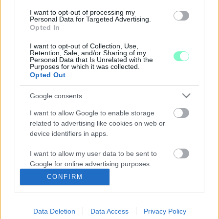
Jelenleg Kövér László látja el az államfői feladatokat.
I want to opt-out of processing my
FIDESZ-KÖZELI MÉDIACÉG FIZETTE KI KÖVÉR
Personal Data for Targeted Advertising.
LÁSZLÓ SZOMBATHELYI LÁTOGATÁSAKOR A
Opted In
HELYISÉGBÉRLETET
I want to opt-out of Collection, Use,
2023. november. 02. 15:51
Retention, Sale, and/or Sharing of my
Personal Data that Is Unrelated with the
254 ezer forintba került ezúttal a Haladás Sportkomplexum VIP
Purposes for which it was collected.
terme és két skybox.
Opted Out
ÉLJEN SZOMBATHELY: A FIDESZ FEJEZZE BE A
GYŰLÖLETKELTÉST!
Google consents
2023. október. 12. 16:59
I want to allow Google to enable storage
Kövér László szerint a szombathelyi Fidesz készen áll arra, hogy
related to advertising like cookies on web or
„visszaszerezze magának a várost”.
device identifiers in apps.
KÖVÉR LÁSZLÓ: VÁLASZTÁSI GYŐZELEM
ESETÉN A BALOLDALI POLITIKUSOK
I want to allow my user data to be sent to
CSATATÉRRÉ VÁLTOZTATNÁK
Google for online advertising purposes.
SZOMBATHELYT
CONFIRM
I want to allow Google to send me
2023. október. 10. 21:04
personalized advertising.
Lehet senki nem szólt neki, hogy a városban most is baloldali
többség irányít és nincsenek lőállások az utcán.
Data Deletion
Data Access
Privacy Policy
I want to allow Google to enable storage