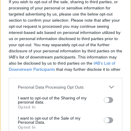
If you wish to opt-out of the sale, sharing to third parties, or
2025. szeptember. 30. 15:00
processing of your personal or sensitive information for
Kövér László jogtalanul bűntette meg őket.
targeted advertising by us, please use the below opt-out
section to confirm your selection. Please note that after your
KÖVÉR LÁSZLÓ TÁPSZENTMIKLÓSON
opt-out request is processed you may continue seeing
"HAZAÁRULÓZOTT"!
interest-based ads based on personal information utilized by
2025. május. 13. 10:10
us or personal information disclosed to third parties prior to
Az Országgyűlés elnöke Fekete Dáviddal karöltve kampányolt
your opt-out. You may separately opt-out of the further
Ukrajna ellen. (Véleménycikk következik.)
disclosure of your personal information by third parties on the
DÖMÖTÖR CSABA SZERINT ORBÁN VIKTOR NEM
IAB’s list of downstream participants. This information may
TUD VÁLASZOLNI ARRA A KÉRDÉSRE, HOGY
also be disclosed by us to third parties on the
IAB’s List of
HORVÁTH GÁBOR ÉS PŐDÖR ZOLTÁN
Downstream Participants
that may further disclose it to other
ALKALMAS-E ARRA, HOGY FIDESZES
third parties.
ÖNKORMÁNYZATI KÉPVISELŐK LEGYENEK
Please note that this website/app uses one or more Google
Personal Data Processing Opt Outs
2024. március. 14. 17:31
services and may gather and store information including but
Ungár Péter: Ez a válasz is sokadszorra bizonyítja, hogy Orbán
not limited to your visit or usage behaviour. You may click to
I want to opt-out of the Sharing of my
Viktor az egész kegyelmi botrányban nem felelősséget vállal,
personal data.
grant or deny consent to Google and its third-party tags to
hanem felelősséget hárít.
Opted In
use your data for below specified purposes in below Google
ELFOGADTA A PARLAMENT NOVÁK KATALIN
consent section.
I want to opt-out of the Sale of my
LEMONDÁSÁT
Personal Data.
Opted In
2024. február. 26. 17:39