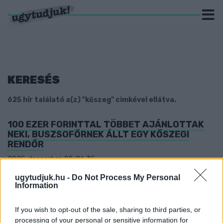
KERESÉS
625 hír találató a(z) "kőszeg" cimkével ellátva.
100 EZER FORINTTAL TÖBBET AJÁNLOTTAK
NEKI, BUSZSOFŐRNEK ÁLLT EGY KŐSZEGI
RENDŐR
2025. december. 22. 06:35
Erről az újabb 5 évre kapitánynak kinevezett Maxim László
ugytudjuk.hu -
Do Not Process My Personal
beszélt.
Information
JANUÁRBAN JELENTETTE BE LÁZÁR JÁNOS,
HOGY MEGÉPÜL A KŐSZEG-SZOMBATHELY-
If you wish to opt-out of the sale, sharing to third parties, or
KÖRMEND 2X2 SÁVOS, GULYÁS GERGELY CSAK
processing of your personal or sensitive information for
MA BESZÉLT ARRÓL, HOGY DÖNTÖTT EZEKRŐL