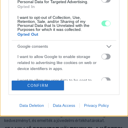
VÉDETT TERÜLETEN GURULÓ MOTOROSOKAT
Personal Data for Targeted Advertising.
FOGTAK A KŐSZEGI-HEGYEN
Opted In
2025. november. 19. 13:06
I want to opt-out of Collection, Use,
Rendőri intézkedésre is sor került.
Retention, Sale, and/or Sharing of my
Personal Data that Is Unrelated with the
ELKAPTÁK A RENDŐRÖK A KŐSZEGI
Purposes for which it was collected.
BECSÜLETKASSZÁK KIFOSZTÓIT
Opted Out
2025. november. 13. 10:43
Google consents
Két borsodi fiatal nem tisztelte a kisváros hagyományait.
ALÁÍRTÁK - MAGYARORSZÁGON, KŐSZEGEN
I want to allow Google to enable storage
JÖN LÉTRE AZ ENSZ EGYETEM ÚJ OKTATÓ- ÉS
related to advertising like cookies on web or
KUTATÓINTÉZETE
device identifiers in apps.
2025. november. 13. 10:22
I want to allow my user data to be sent to
A volt Keleti blokkban elsőként létesülő ENSZ Egyetemi Intézet
CONFIRM
Google for online advertising purposes.
egyedülálló tudományos központként fog működni.
EMELTÉK A HAJLÉKTALANOK LAKBÉRÉT
I want to allow Google to send me
KŐSZEGEN
personalized advertising.
Data Deletion
Data Access
Privacy Policy
2025. november. 10. 08:26
Eltörölték a bérlakásoknál eddig alkalmazható minőségi
I want to allow Google to enable storage
kedvezményt, és emelték a jövedelmi értékhatárokat.
related to analytics like cookies on web or
device identifiers in apps.