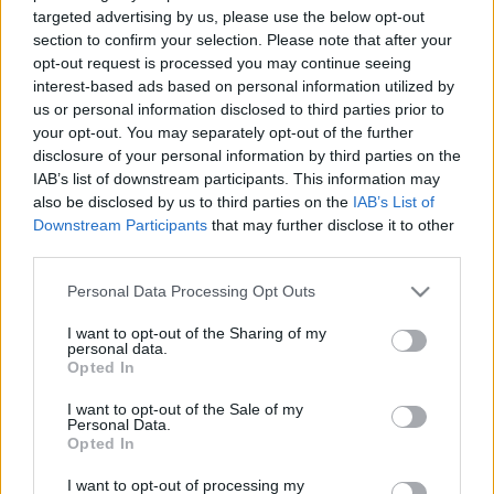
targeted advertising by us, please use the below opt-out
A KORMÁNY
section to confirm your selection. Please note that after your
2025. december. 10. 14:05
opt-out request is processed you may continue seeing
A Kőszeg - Szombathely gyorsforgalmi története már 2017-től
interest-based ads based on personal information utilized by
íródik.
us or personal information disclosed to third parties prior to
HASZNÁLT BÚTOROKAT ÁRULT A NETEN EGY
your opt-out. You may separately opt-out of the further
KŐSZEGI FÉRFI, MAJD MIUTÁN KIFIZETTÉK,
disclosure of your personal information by third parties on the
NEM KÜLDTE EL AZ ÁRÚT
IAB’s list of downstream participants. This information may
also be disclosed by us to third parties on the
IAB’s List of
2025. december. 08. 08:51
Downstream Participants
that may further disclose it to other
3 és fél millió forintot keresett így.
third parties.
ADÓT EMEL A FIDESZES TÖBBSÉGŰ KŐSZEGI
KÉPVISELŐTESTÜLET
Please note that this website/app uses one or more Google
Personal Data Processing Opt Outs
services and may gather and store information including but
2025. november. 28. 12:29
not limited to your visit or usage behaviour. You may click to
I want to opt-out of the Sharing of my
Minden érintett adónem közel a duplájára emelkedik.
personal data.
grant or deny consent to Google and its third-party tags to
2027 MÁSODIK FELÉRE KÉSZÜL EL A 19
Opted In
use your data for below specified purposes in below Google
MILLIÁRD FORINTBÓL ÁTÉPÍTETT VOLT
consent section.
KŐSZEGI MÁV GYERMEKOTTHON
I want to opt-out of the Sale of my
Personal Data.
2025. november. 20. 15:53
Opted In
A magyarországi ENSZ egyetem is ide fog beköltözni.
I want to opt-out of processing my