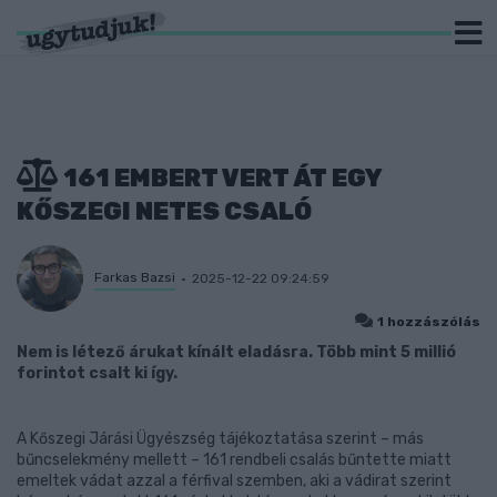
161 EMBERT VERT ÁT EGY
KŐSZEGI NETES CSALÓ
Farkas Bazsi
2025-12-22 09:24:59
1 hozzászólás
Nem is létező árukat kínált eladásra. Több mint 5 millió
forintot csalt ki így.
A Kőszegi Járási Ügyészség tájékoztatása szerint – más
bűncselekmény mellett – 161 rendbeli csalás bűntette miatt
emeltek vádat azzal a férfival szemben, aki a vádirat szerint