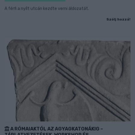
A férfi a nyílt utcán kezdte verni áldozatát.
Szólj hozzá!
A RÓMAIAKTÓL AZ AGYAGKATONÁKIG –
TÁRLATVEZETÉSEK, WORKSHOP ÉS