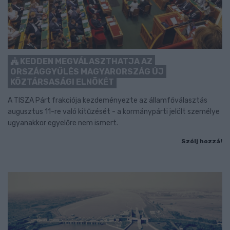
KEDDEN MEGVÁLASZTHATJA AZ
ORSZÁGGYŰLÉS MAGYARORSZÁG ÚJ
KÖZTÁRSASÁGI ELNÖKÉT
A TISZA Párt frakciója kezdeményezte az államfőválasztás
augusztus 11-re való kitűzését - a kormánypárti jelölt személye
ugyanakkor egyelőre nem ismert.
Szólj hozzá!