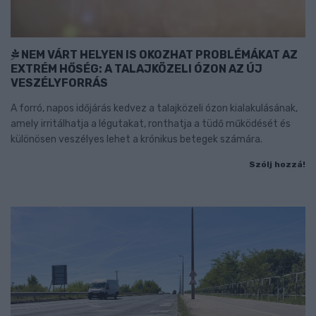
NEM VÁRT HELYEN IS OKOZHAT PROBLÉMÁKAT AZ
EXTRÉM HŐSÉG: A TALAJKÖZELI ÓZON AZ ÚJ
VESZÉLYFORRÁS
A forró, napos időjárás kedvez a talajközeli ózon kialakulásának,
amely irritálhatja a légutakat, ronthatja a tüdő működését és
különösen veszélyes lehet a krónikus betegek számára.
Szólj hozzá!