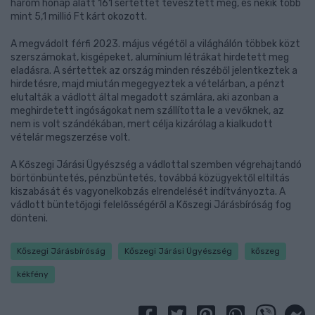
három hónap alatt 161 sértettet tévesztett meg, és nekik több
mint 5,1 millió Ft kárt okozott.
A megvádolt férfi 2023. május végétől a világhálón többek közt
szerszámokat, kisgépeket, alumínium létrákat hirdetett meg
eladásra. A sértettek az ország minden részéből jelentkeztek a
hirdetésre, majd miután megegyeztek a vételárban, a pénzt
elutalták a vádlott által megadott számlára, aki azonban a
meghirdetett ingóságokat nem szállította le a vevőknek, az
nem is volt szándékában, mert célja kizárólag a kialkudott
vételár megszerzése volt.
A Kőszegi Járási Ügyészség a vádlottal szemben végrehajtandó
börtönbüntetés, pénzbüntetés, továbbá közügyektől eltiltás
kiszabását és vagyonelkobzás elrendelését indítványozta. A
vádlott büntetőjogi felelősségéről a Kőszegi Járásbíróság fog
dönteni.
Kőszegi Járásbíróság
Kőszegi Járási Ügyészség
kőszeg
kékfény