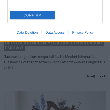
CONFIRM
Data Deletion
Data Access
Privacy Policy
BAROKK POMPÁBA ÖLTÖZIK A BELVÁROS:
HÉTVÉGÉN RENDEZIK MEG A XXXIII. GYŐRI BAROKK
ESKÜVŐT
Jubileumi fogadalom megerősítés, történelmi felvonulás,
tűzshow és vezetett séták is várják az érdeklődőket augusztus
7–8-án.
Szólj hozzá!