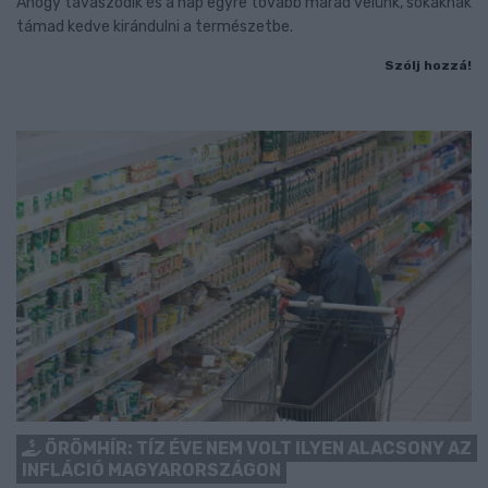
Ahogy tavaszodik és a nap egyre tovább marad velünk, sokaknak
támad kedve kirándulni a természetbe.
Szólj hozzá!
ÖRÖMHÍR: TÍZ ÉVE NEM VOLT ILYEN ALACSONY AZ
INFLÁCIÓ MAGYARORSZÁGON