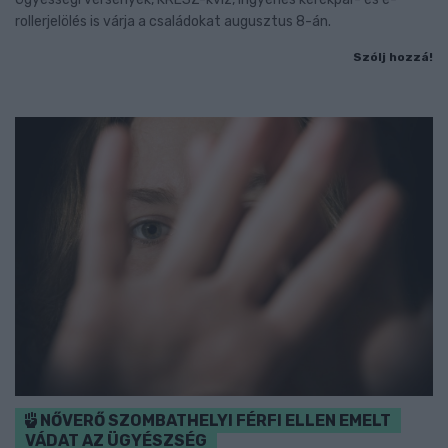
rollerjelölés is várja a családokat augusztus 8-án.
Szólj hozzá!
NŐVERŐ SZOMBATHELYI FÉRFI ELLEN EMELT
VÁDAT AZ ÜGYÉSZSÉG