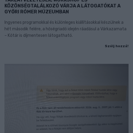
KÖZÖNSÉGTALÁLKOZÓ VÁRJA A LÁTOGATÓKAT A
GYŐRI RÓMER MÚZEUMBAN
Ingyenes programokkal és különleges kiállításokkal készülnek a
hét második felére, a hőségriadó idején ráadásul a Várkazamata
– Kőtár is díjmentesen látogatható.
Szólj hozzá!