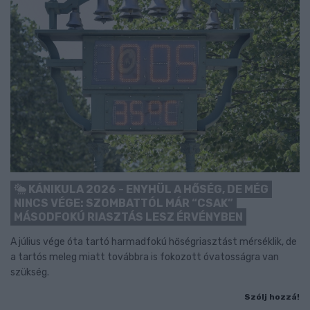
KÁNIKULA 2026 - ENYHÜL A HŐSÉG, DE MÉG
NINCS VÉGE: SZOMBATTÓL MÁR “CSAK”
MÁSODFOKÚ RIASZTÁS LESZ ÉRVÉNYBEN
A július vége óta tartó harmadfokú hőségriasztást mérséklik, de
a tartós meleg miatt továbbra is fokozott óvatosságra van
szükség.
Szólj hozzá!