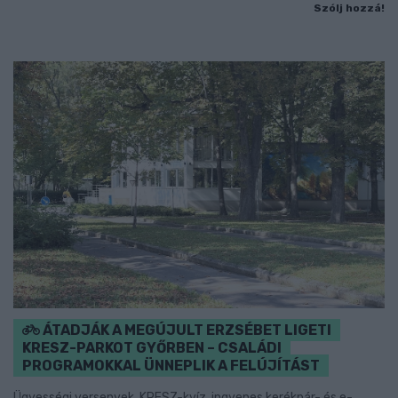
Szólj hozzá!
ÁTADJÁK A MEGÚJULT ERZSÉBET LIGETI
KRESZ-PARKOT GYŐRBEN – CSALÁDI
PROGRAMOKKAL ÜNNEPLIK A FELÚJÍTÁST
Ügyességi versenyek, KRESZ-kvíz, ingyenes kerékpár- és e-