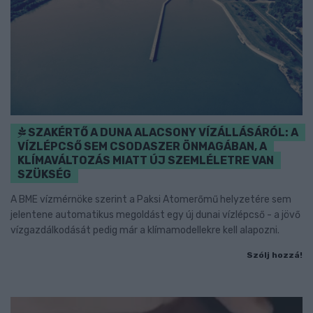
SZAKÉRTŐ A DUNA ALACSONY VÍZÁLLÁSÁRÓL: A
VÍZLÉPCSŐ SEM CSODASZER ÖNMAGÁBAN, A
KLÍMAVÁLTOZÁS MIATT ÚJ SZEMLÉLETRE VAN
SZÜKSÉG
A BME vízmérnöke szerint a Paksi Atomerőmű helyzetére sem
jelentene automatikus megoldást egy új dunai vízlépcső - a jövő
vízgazdálkodását pedig már a klímamodellekre kell alapozni.
Szólj hozzá!