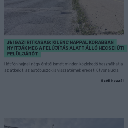
IGAZI RITKASÁG: KILENC NAPPAL KORÁBBAN
NYITJÁK MEG A FELÚJÍTÁS ALATT ÁLLÓ HECSEI ÚTI
FELÜLJÁRÓT
Hétfőn hajnali négy órától ismét minden közlekedő használhatja
az átkelőt, az autóbuszok is visszatérnek eredeti útvonalukra.
Szólj hozzá!