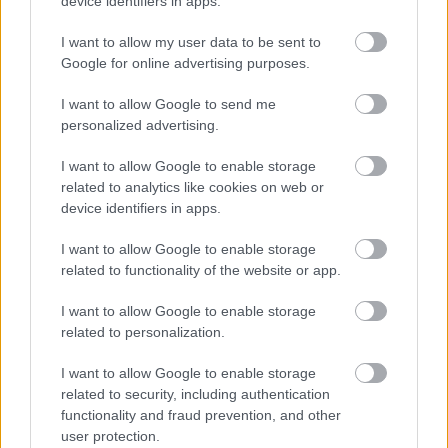
device identifiers in apps.
I want to allow my user data to be sent to
Google for online advertising purposes.
ENERGIATAKARÉKOSSÁG: KORÁBBAN KEZDŐDIK
A GYŐRI AUDI ETO KC PÉNTEKI FELKÉSZÜLÉSI
I want to allow Google to send me
MÉRKŐZÉSE
personalized advertising.
Az energiaellátás tehermentesítése érdekében másfél órával
I want to allow Google to enable storage
előrébb hozták a Brest Bretagne Handball elleni találkozó
related to analytics like cookies on web or
kezdését.
device identifiers in apps.
1 hozzászólás
I want to allow Google to enable storage
related to functionality of the website or app.
I want to allow Google to enable storage
related to personalization.
I want to allow Google to enable storage
related to security, including authentication
functionality and fraud prevention, and other
user protection.