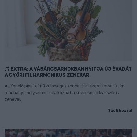
EXTRA: A VÁSÁRCSARNOKBAN NYITJA ÚJ ÉVADÁT
A GYŐRI FILHARMONIKUS ZENEKAR
A „Zenélő piac” című különleges koncerttel szeptember 7-én
rendhagyó helyszínen találkozhat a közönség a klasszikus
zenével.
Szólj hozzá!