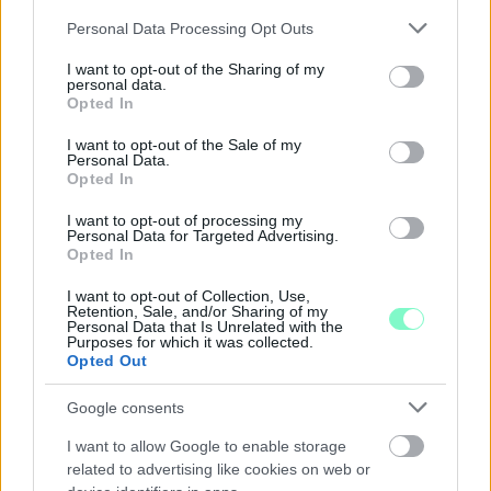
A BAROKK ÖSSZES ÁRNYALATA ÉS MÉG EGY SOR
Please note that this website/app uses one or more Google
Personal Data Processing Opt Outs
KIVÁLÓ PROGRAM VÁR MINDENKIT EZEN A HÉTVÉGÉN
services and may gather and store information including but
GYŐRBEN
not limited to your visit or usage behaviour. You may click to
I want to opt-out of the Sharing of my
personal data.
grant or deny consent to Google and its third-party tags to
Középpontban a hagyományőrzés, de lesz Pogány Induló és
Opted In
use your data for below specified purposes in below Google
Majka koncert, jóga szeánsz, “borhajózás” és egy csomó minden
consent section.
I want to opt-out of the Sale of my
más.
Personal Data.
Opted In
Szólj hozzá!
I want to opt-out of processing my
Personal Data for Targeted Advertising.
Opted In
I want to opt-out of Collection, Use,
Retention, Sale, and/or Sharing of my
Personal Data that Is Unrelated with the
Purposes for which it was collected.
Opted Out
Google consents
I want to allow Google to enable storage
related to advertising like cookies on web or