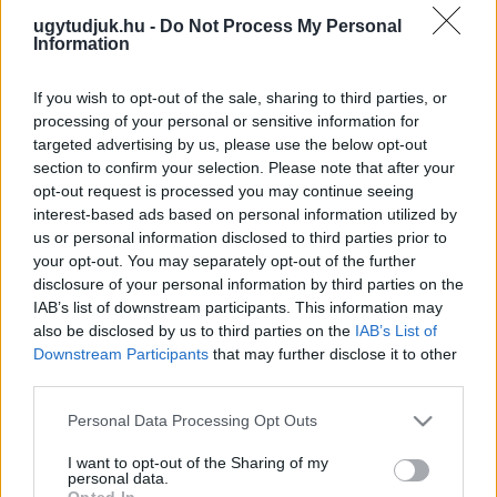
Kevesebb a kipárolgás, és a sportszervezet brandjének is jobbat
ugytudjuk.hu -
Do Not Process My Personal
tesz az ilyen “nem hivalkodó” öntözés.
Information
VAJON MIÓTA TUDTA ÁGH PÉTER, HOGY KÖZEL
800 MILLIÁRD FORINTTAL ÁRAZTÁK TÚL AZ
If you wish to opt-out of the sale, sharing to third parties, or
M86 ÉS M87-ES UTAK MEGÉPÍTÉSÉT, ÉS MIÓTA
processing of your personal or sensitive information for
HAKNIZOTT A FEJLESZTÉSSEL ENNEK A
targeted advertising by us, please use the below opt-out
TUDATÁBAN?
section to confirm your selection. Please note that after your
2026. augusztus. 03. 06:37
opt-out request is processed you may continue seeing
2027 őszén kerek 10 éve lesz, hogy az akkori Nemzeti
interest-based ads based on personal information utilized by
Fejlesztési Minisztérium kiadta a „Szombathely és Kőszeg
us or personal information disclosed to third parties prior to
közötti országos közúti kapcsolat fejlesztés előkészítési
your opt-out. You may separately opt-out of the further
feladatainak elrendelése” tárgyú dokumentumát a NIF Zrt. felé.”
disclosure of your personal information by third parties on the
AZ M86-OS ÉS AZ M87-ES FEJLESZTÉSEKET
IAB’s list of downstream participants. This information may
NEM ÁLLÍTOTTA LE VÉGLEGESEN A KORMÁNY!
also be disclosed by us to third parties on the
IAB’s List of
Downstream Participants
that may further disclose it to other
2026. július. 30. 11:25
Ez derül ki Vitézy Dávid miniszter Rápli Róbert képviselőnek írt
third parties.
leveléből.
Please note that this website/app uses one or more Google
Personal Data Processing Opt Outs
RÁPLI RÓBERT: AZ M86-OS ÉS AZ M87-ES
services and may gather and store information including but
FEJLESZTÉSE NEM MARADHAT EL!
not limited to your visit or usage behaviour. You may click to
I want to opt-out of the Sharing of my
personal data.
2026. július. 28. 17:27
grant or deny consent to Google and its third-party tags to
Opted In