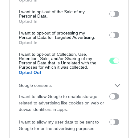
Szombathely parlamenti képviselője levélben fordult Vitézy
use your data for below specified purposes in below Google
Dávid miniszterhez.
consent section.
I want to opt-out of the Sale of my
Personal Data.
A POLGÁRMESTEREK VAS MEGYÉRT
Opted In
EGYESÜLET KIFOGÁSOLJA AZ M87-ES
AUTÓÚT MEGÉPÍTÉSÉNEK LEÁLLÍTÁSÁT
I want to opt-out of processing my
Personal Data for Targeted Advertising.
2026. július. 28. 08:58
Opted In
Felkérték Vas megye országgyűlési képviselőit, hogy közösen
kezdeményezzék a beruházások mielőbbi újraindítását.
I want to opt-out of Collection, Use,
Retention, Sale, and/or Sharing of my
11 ÉVE TART AZ ÍGÉRGETÉS ÁGH PÉTER
Personal Data that Is Unrelated with the
RÉSZÉRŐL, HOGY AZ M86-M87 KŐSZEG -
Purposes for which it was collected.
SZOMBATHELY - KÖRMEND GYORSFORGALMI
Opted Out
ÚT MEGÉPÍTÉSÉRŐL, MIKÖZBEN 2022-BEN AZ
A LÁZÁR JÁNOS ÁLLÍTOTTA LE A
Google consents
BERUHÁZÁST, AKINEK ÉPP Ő VOLT AZ
ÁLLAMTITKÁRA
I want to allow Google to enable storage
related to advertising like cookies on web or
2026. július. 27. 09:59
device identifiers in apps.
Vitézy Dávid hosszú közleményben írja le, hogy két NER közeli
oligarcha lépett volna koncesszióba a gyorsforgalmi
I want to allow my user data to be sent to
megépítésére. Az egyik 36, a másik 53 százalékkal magasabb
Google for online advertising purposes.
koncessziós díjat ajánlott, mint amennyit a korábbi
mérnökárbecslések elfogadhatónak tartottak.