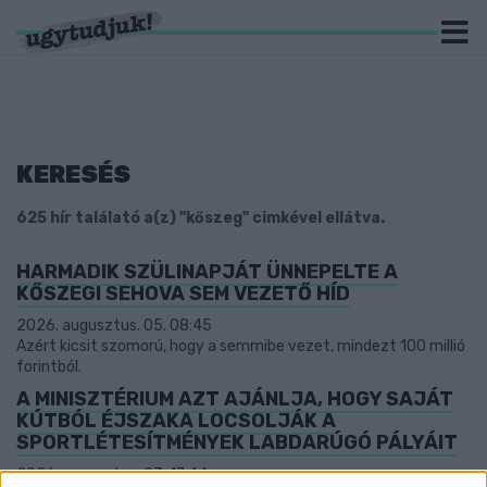
KERESÉS
625 hír találató a(z) "kőszeg" cimkével ellátva.
HARMADIK SZÜLINAPJÁT ÜNNEPELTE A
KŐSZEGI SEHOVA SEM VEZETŐ HÍD
2026. augusztus. 05. 08:45
Azért kicsit szomorú, hogy a semmibe vezet, mindezt 100 millió
forintból.
A MINISZTÉRIUM AZT AJÁNLJA, HOGY SAJÁT
KÚTBÓL ÉJSZAKA LOCSOLJÁK A
SPORTLÉTESÍTMÉNYEK LABDARÚGÓ PÁLYÁIT
2026. augusztus. 03. 17:44