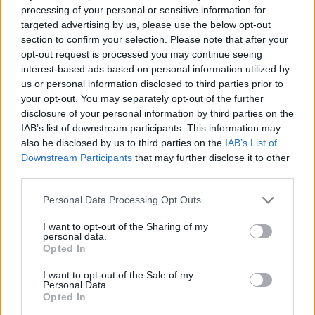
A Tiszta Szívvel a Városért Egyesület vezetője a fideszes
processing of your personal or sensitive information for
polgármester fő kihívója egy közvélemény-kutatás szerint.
targeted advertising by us, please use the below opt-out
A JOBBIK-KONZERVATÍVOK RÓNA PÉTERT
section to confirm your selection. Please note that after your
KÉRTE FEL AZ EURÓPAI PARLAMENTI
opt-out request is processed you may continue seeing
VÁLASZTÁSI LISTA VEZETÉSÉRE
interest-based ads based on personal information utilized by
us or personal information disclosed to third parties prior to
2024. február. 09. 16:50
your opt-out. You may separately opt-out of the further
A párt meggyőződése, hogy Róna az Európai Parlament
disclosure of your personal information by third parties on the
képviselőjeként sokat tehet hazánk mélyponton lévő
IAB’s list of downstream participants. This information may
nemzetközi helyzetének javításáért.
also be disclosed by us to third parties on the
IAB’s List of
A JOBBIK IS GLÁZER TÍMEÁT TÁMOGATJA
Downstream Participants
that may further disclose it to other
GYŐRBEN
third parties.
2024. január. 29. 16:54
Please note that this website/app uses one or more Google
Ahogy 2019-ben, úgy most is.
Personal Data Processing Opt Outs
services and may gather and store information including but
A JOBBIK SZERINT EGYELŐRE NEM IDŐSZERŰ
not limited to your visit or usage behaviour. You may click to
I want to opt-out of the Sharing of my
ARRÓL BESZÉLNI, HOGY SZOMBATHELYEN
personal data.
grant or deny consent to Google and its third-party tags to
LESZ-E POLGÁRMESTER-JELÖLTJÜK ÉS
Opted In
use your data for below specified purposes in below Google
INDÍTANAK-E JELÖLTEKET A KÉPVISELŐ-
consent section.
TESTÜLETBE
I want to opt-out of the Sale of my
Personal Data.
2024. január. 19. 10:46
Opted In
Ha nem időszerű, hát nem időszerű.