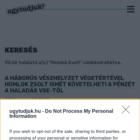
KERESÉS
95 hír találató a(z) "Homlok Zsolt" cimkével ellátva.
A HÁBORÚS VÉSZHELYZET VÉGETÉRTÉVEL
HOMLOK ZSOLT ISMÉT KÖVETELHETI A PÉNZÉT
A HALADÁS VSE-TŐL
2026. május. 14. 10:59
Nem a focicsapatról, hanem a 14 szakosztályt tömörítő
ugytudjuk.hu -
Do Not Process My Personal
egyesülettől van szó.
Information
SCHÄFER PÉTER: “NEM SZERETNÉNK, HA
VALAKINEK IS BÁ’ LENNE A BECENEVE A
If you wish to opt-out of the sale, sharing to third parties, or
KLUBNÁL.”
processing of your personal or sensitive information for