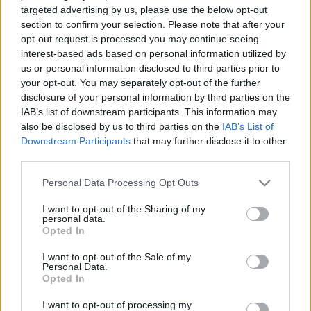
2026. március. 06. 06:29
targeted advertising by us, please use the below opt-out
Összefognák a szombathelyi focit a Schäfer-testvérek, akik
section to confirm your selection. Please note that after your
egy családi beiglizés közben határozták el, hogy ha már
opt-out request is processed you may continue seeing
belekezdtek, akkor csinálják jól a klub alapítást.
interest-based ads based on personal information utilized by
LEX HALADÁS: A HOMLOK ZRT. NEM TUDJA
us or personal information disclosed to third parties prior to
ELVINNI A SPORTEGYESÜLET ÁLLAMI
your opt-out. You may separately opt-out of the further
TÁMOGATÁSÁT
disclosure of your personal information by third parties on the
IAB’s list of downstream participants. This information may
2026. február. 09. 22:55
also be disclosed by us to third parties on the
IAB’s List of
Hiába akarja érvényesíteni a kölcsönadott 200 millió forint és
kamatainak visszafizetését a cég, az állam védőpajzsot
Downstream Participants
that may further disclose it to other
nyújtott a sportszervezetnek.
third parties.
HELYREIGAZÍTÁS - CSŐDELJÁRÁS, ÉS NEM
Please note that this website/app uses one or more Google
Personal Data Processing Opt Outs
FELSZÁMOLÁS ALATT ÁLL A HOMLOK ZRT.
services and may gather and store information including but
2026. január. 12. 10:03
not limited to your visit or usage behaviour. You may click to
I want to opt-out of the Sharing of my
personal data.
A Homlok Építőipari Kft. került felszámolás alá.
grant or deny consent to Google and its third-party tags to
Opted In
use your data for below specified purposes in below Google
FELSZÁMOLÁS ALÁ KERÜLT A HOMLOK ZRT., A
consent section.
CÉG ELKEZDTE VISSZAKÉRNI A KORÁBBI
I want to opt-out of the Sale of my
Personal Data.
KÖLCSÖNEIT, A HALADÁS VSE IS ÉRINTETT
Opted In
2026. január. 07. 11:46
200 millió forint lóg a levegőben.
I want to opt-out of processing my