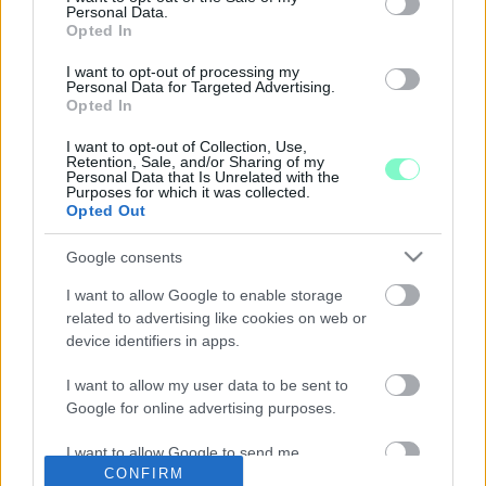
ALKALMATLAN SPORTOLÁSRA A HALADÁS
Personal Data.
SPORTKOMPLEXUM CSARNOKA
Opted In
2024. augusztus. 27. 16:51
I want to opt-out of processing my
A bajnoki címvédő, kupagyőztes HVSE futsal csapata a hétvégi
Personal Data for Targeted Advertising.
bajnoki meccsen pályaválasztói jogot cserélt, így hétfőn
Opted In
Budapesten játszik az együttes.
MOST AKKOR MÉGIS ALKALMAS NB I-ES
I want to opt-out of Collection, Use,
Retention, Sale, and/or Sharing of my
KÉZILABDA MECCSEK MEGRENDEZÉSÉRE A
Personal Data that Is Unrelated with the
HALADÁS SPORTKOMPLEXUM?!
Purposes for which it was collected.
Opted Out
2024. július. 29. 07:19
Pődör Zoltán szerint azon dolgoznak, hogy az Aréna mellett a
Google consents
Sportkomplexum csarnokában is legyenek bajnoki SZKKA
meccsek.
I want to allow Google to enable storage
A HALADÁS SPORTKOMPLEXUMBAN JÁTSSZA
related to advertising like cookies on web or
A HALADÁS VSE AZ NB III-AS MECCSEIT
device identifiers in apps.
2024. július. 18. 08:55
I want to allow my user data to be sent to
Nem marad üres a stadion.
Google for online advertising purposes.
TAVALY NOVEMBER ÓTA A HALADÁS
SPORTKOMPLEXUM ÜGYINTÉZŐJEKÉNT
I want to allow Google to send me
DOLGOZIK FERENCZY BALÁZS, A FIDESZ
CONFIRM
personalized advertising.