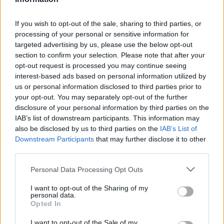
A HALADÁS SPORTKOMPLEXUM MUNKATÁRSA
RÁNK TETTE A TELEFONT
If you wish to opt-out of the sale, sharing to third parties, or
2024. október. 16. 19:39
processing of your personal or sensitive information for
Állítólag nem mindig jó a vonal. A gyep állapota után szerettünk
targeted advertising by us, please use the below opt-out
volna érdeklődni.
section to confirm your selection. Please note that after your
FOLTOKBAN HIÁNYZIK A TAVALY 153 MILLIÓ
opt-out request is processed you may continue seeing
FORINTÉRT TELEPÍTETT GYEP A HALADÁS
interest-based ads based on personal information utilized by
SPORTKOMPLEXUMBAN
us or personal information disclosed to third parties prior to
your opt-out. You may separately opt-out of the further
2024. szeptember. 30. 11:02
disclosure of your personal information by third parties on the
Mi lett a fűvel?
IAB’s list of downstream participants. This information may
EGY KIS HUMÁN ERŐVEL ÉS TARTALÉK
also be disclosed by us to third parties on the
IAB’s List of
ANYAGOK FELHASZNÁLÁSÁVAL VÁLT
Downstream Participants
that may further disclose it to other
ALKALMASSÁ A HALADÁS SPORTKOMPLEXUM
third parties.
NB I-ES NŐI KÉZILABDA MECCSEK
MEGRENDEZÉSÉRE
Please note that this website/app uses one or more Google
Personal Data Processing Opt Outs
services and may gather and store information including but
2024. augusztus. 29. 17:06
not limited to your visit or usage behaviour. You may click to
I want to opt-out of the Sharing of my
Pődör Zoltán SZKKA vezér korábban arról beszélt, muszáj
personal data.
grant or deny consent to Google and its third-party tags to
Sárvárra vinni a hazai pályát, mert a Sportkomplexum
Opted In
semmiképpen sem alkalmas az élvonalra.
use your data for below specified purposes in below Google
consent section.
I want to opt-out of the Sale of my