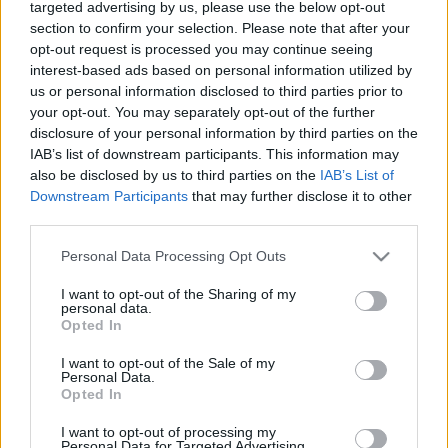
kiszolgált.
targeted advertising by us, please use the below opt-out
section to confirm your selection. Please note that after your
LACZKOVITS-TAKÁCS TÍMEA LETT A GYŐRI
opt-out request is processed you may continue seeing
FIDESZ-KDNP FRAKCIÓVEZETŐJE
interest-based ads based on personal information utilized by
2026. Április. 22. 13:12
us or personal information disclosed to third parties prior to
Egy friss közlemény szerint Fekete Dávid már előzetesen is
your opt-out. You may separately opt-out of the further
csupán az országgyűlési választásokig vállalta a
disclosure of your personal information by third parties on the
frakcióvezetést
IAB’s list of downstream participants. This information may
FEKETE DÁVID ELVESZÍTHETI A
also be disclosed by us to third parties on the
IAB’s List of
FRAKCIÓVEZETŐI POSZTJÁT
Downstream Participants
that may further disclose it to other
third parties.
2026. Április. 14. 10:47
Ma ül össze a győri Fidesz-KDNP frakció. Szeles Szabolcs
Please note that this website/app uses one or more Google
Personal Data Processing Opt Outs
veresége is komoly áldozatokat hozhat.
services and may gather and store information including but
NEM JELENTEK MEG A FIDESZES KÉPVISELŐK A
not limited to your visit or usage behaviour. You may click to
I want to opt-out of the Sharing of my
PÉNTEK ESTI GYŐRI KÖZGYŰLÉSEN
personal data.
grant or deny consent to Google and its third-party tags to
Opted In
use your data for below specified purposes in below Google
2026. február. 20. 18:27
consent section.
Az ülést, mivel az nem volt határozatképes, a polgármester
I want to opt-out of the Sale of my
elnapolta.
Personal Data.
Opted In
PÉNTEKEN UGYAN 18 ÓRAKOR KEZDŐDIK A
GYŐRI KÖZGYŰLÉS, DE A HELYI FIDESZ 10
I want to opt-out of processing my
ÓRÁRA MEGY BE A VÁROSHÁZÁRA
Personal Data for Targeted Advertising.