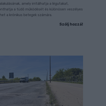
ialakulásának, amely irritálhatja a légutakat,
onthatja a tüdő működését és különösen veszélyes
ehet a krónikus betegek számára.
Szólj hozzá!