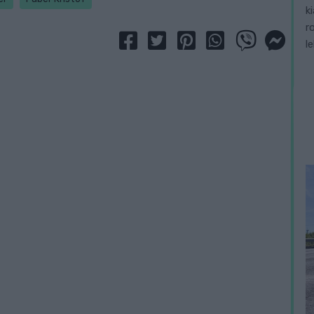
k
r
l