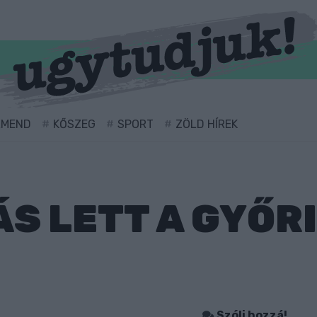
RMEND
KŐSZEG
SPORT
ZÖLD HÍREK
S LETT A GYŐRI
Szólj hozzá!