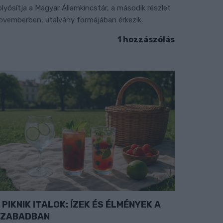
olyósítja a Magyar Államkincstár, a második részlet
ovemberben, utalvány formájában érkezik.
1 hozzászólás
PIKNIK ITALOK: ÍZEK ÉS ÉLMÉNYEK A
SZABADBAN