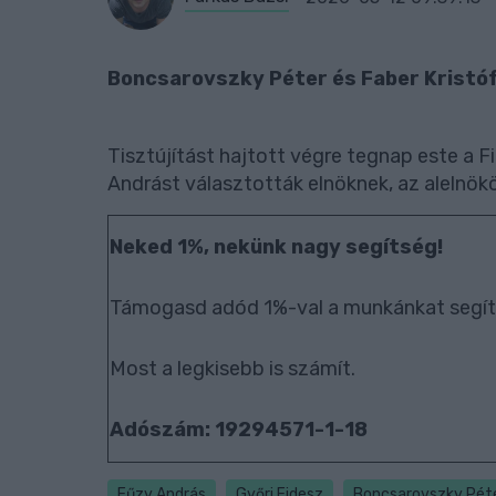
Boncsarovszky Péter és Faber Kristóf 
Tisztújítást hajtott végre tegnap este a F
Andrást választották elnöknek, az alelnökö
Neked 1%, nekünk nagy segítség!
Támogasd adód 1%-val a munkánkat segít
Most a legkisebb is számít.
Adószám: 19294571-1-18
Fűzy András
Győri Fidesz
Boncsarovszky Pét