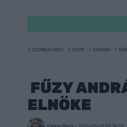
SZOMBATHELY
GYŐR
SÁRVÁR
KÖ
FŰZY ANDRÁ
ELNÖKE
Farkas Bazsi
2026-05-12 09:39:13