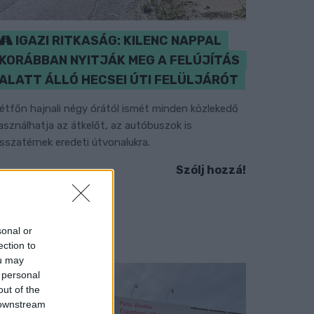
IGAZI RITKASÁG: KILENC NAPPAL
KORÁBBAN NYITJÁK MEG A FELÚJÍTÁS
ALATT ÁLLÓ HECSEI ÚTI FELÜLJÁRÓT
étfőn hajnali négy órától ismét minden közlekedő
asználhatja az átkelőt, az autóbuszok is
isszatérnek eredeti útvonalukra.
Szólj hozzá!
sonal or
ection to
ou may
 personal
out of the
 downstream