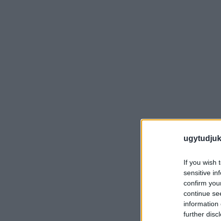
ugytudjuk
If you wish 
sensitive in
confirm you
continue se
information 
further disc