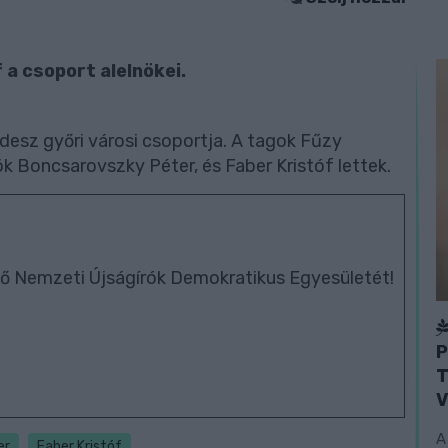
a csoport alelnökei.
idesz győri városi csoportja. A tagok Fűzy
k Boncsarovszky Péter, és Faber Kristóf lettek.
ő Nemzeti Újságírók Demokratikus Egyesületét!
P
T
V
A
er
Faber Kristóf