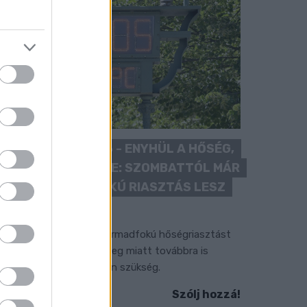
KÁNIKULA 2026 - ENYHÜL A HŐSÉG,
DE MÉG NINCS VÉGE: SZOMBATTÓL MÁR
“CSAK” MÁSODFOKÚ RIASZTÁS LESZ
ÉRVÉNYBEN
 július vége óta tartó harmadfokú hőségriasztást
érséklik, de a tartós meleg miatt továbbra is
okozott óvatosságra van szükség.
Szólj hozzá!