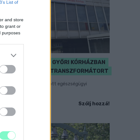
B’s List of
er and store
to grant or
ed purposes
KICSERÉLTÉK A GYŐRI KÓRHÁZBAN
MEGHIBÁSODOTT TRANSZFORMÁTORT
egkezdték az elhalasztott egészségügyi
llátásokat.
Szólj hozzá!