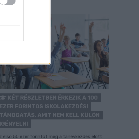
KÉT RÉSZLETBEN ÉRKEZIK A 100
EZER FORINTOS ISKOLAKEZDÉSI
TÁMOGATÁS, AMIT NEM KELL KÜLÖN
IGÉNYELNI
z első 50 ezer forintot még a tanévkezdés előtt