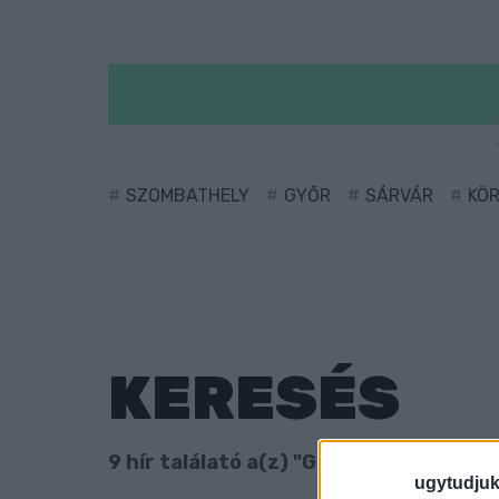
SZOMBATHELY
GYŐR
SÁRVÁR
KÖ
KERESÉS
9 hír találató a(z) "Giczy József" cimk
ugytudjuk