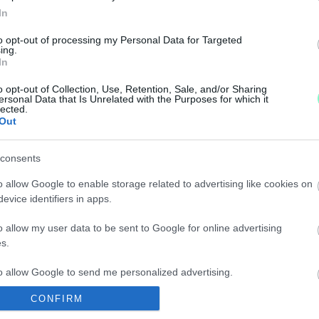
In
to opt-out of processing my Personal Data for Targeted
i közgyűlés tagjainak?
ing.
In
EI LISTÁJÁT IS NYILVÁNTARTÁSBA VETTÉK
o opt-out of Collection, Use, Retention, Sale, and/or Sharing
ersonal Data that Is Unrelated with the Purposes for which it
lected.
Out
consents
T SZOMBATHELYEN A MI HAZÁNK
o allow Google to enable storage related to advertising like cookies on
evice identifiers in apps.
oka.
o allow my user data to be sent to Google for online advertising
s.
ŐSZEGI IDŐKÖZI VÁLASZTÁST
to allow Google to send me personalized advertising.
CONFIRM
nypárti jelölt.
o allow Google to enable storage related to analytics like cookies on