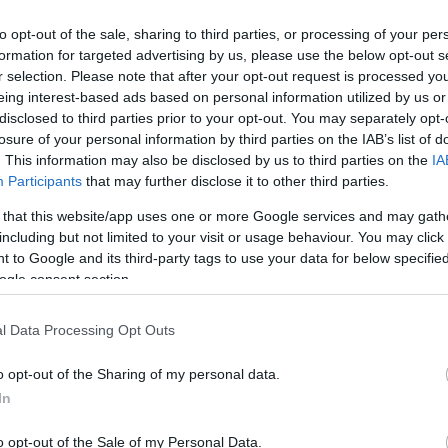
 EZER FORINTOT, KEVY ALBERT 2 MILLIÓ 652 EZE
to opt-out of the sale, sharing to third parties, or processing of your per
formation for targeted advertising by us, please use the below opt-out s
r selection. Please note that after your opt-out request is processed y
eing interest-based ads based on personal information utilized by us or
őinek vagyonnyilatkozatait. Majthényi László elnök ta
disclosed to third parties prior to your opt-out. You may separately opt-
losure of your personal information by third parties on the IAB’s list of
. This information may also be disclosed by us to third parties on the
IA
SZEGI KÉPVISELŐTESTÜLET
Participants
that may further disclose it to other third parties.
 that this website/app uses one or more Google services and may gath
including but not limited to your visit or usage behaviour. You may click 
emelkedik.
 to Google and its third-party tags to use your data for below specifi
ogle consent section.
SELŐ FELJELENTETTE A RENDŐRSÉGEN A BŰNVAD
l Data Processing Opt Outs
oz köthető mozgalom önbíráskodást, személyes adatta
o opt-out of the Sharing of my personal data.
In
, LAKÓAUTÓSOK
o opt-out of the Sale of my Personal Data.