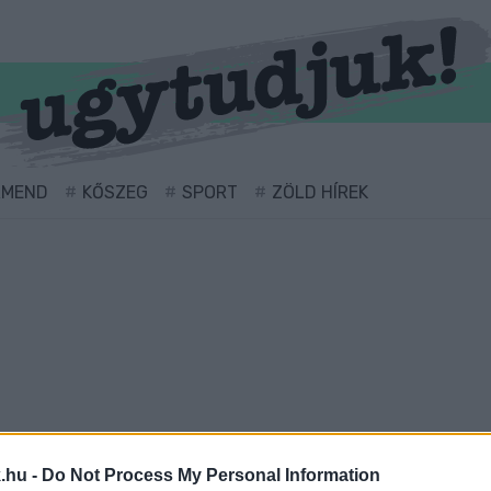
RMEND
KŐSZEG
SPORT
ZÖLD HÍREK
ével ellátva.
.hu -
Do Not Process My Personal Information