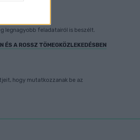
g legnagyobb feladatairól is beszélt.
BAN ÉS A ROSSZ TÖMEGKÖZLEKEDÉSBEN
ltjeit, hogy mutatkozzanak be az