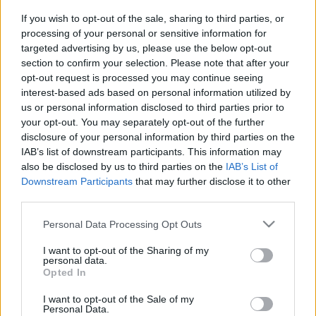
If you wish to opt-out of the sale, sharing to third parties, or
2026. július. 20. 15:27
Amíg a TISZA Párt frakciója egységesen támogatja a korábbi
processing of your personal or sensitive information for
sakk világbajnok jelölését, az ellenzéki szereplők bírálják az
targeted advertising by us, please use the below opt-out
államfő-váltás folyamatát.
section to confirm your selection. Please note that after your
opt-out request is processed you may continue seeing
GULYÁS GERGELY LEMOND FIDESZ
interest-based ads based on personal information utilized by
FRAKCIÓVEZETŐI POSZTJÁRÓL
us or personal information disclosed to third parties prior to
2026. július. 13. 15:00
your opt-out. You may separately opt-out of the further
A Fidesz és a KDNP bojkottálja az Országgyűlés hétfői ülését.
disclosure of your personal information by third parties on the
HA VALAMI MÉG HIÁNYZOTT A NYÁRBÓL:
IAB’s list of downstream participants. This information may
ORSZÁGJÁRÁSRA INDULNAK ORBÁN DIGITÁLIS
also be disclosed by us to third parties on the
IAB’s List of
HARCOSAI
Downstream Participants
that may further disclose it to other
third parties.
2026. július. 02. 09:39
Miközben a Fidesz történeténelmi választási vereségét próbálja
Please note that this website/app uses one or more Google
Personal Data Processing Opt Outs
feldolgozni, a kampány csodafegyverének szánt Digitális Polgári
services and may gather and store information including but
Körök most épp közösségszervezésbe kezdenek.
not limited to your visit or usage behaviour. You may click to
I want to opt-out of the Sharing of my
A FIDESZ ORSZÁGOS BUKÁSA UTÁN A MEGYEI
personal data.
grant or deny consent to Google and its third-party tags to
ÖNKORMÁNYZATOK JELENTIK A KORÁBBI
Opted In
use your data for below specified purposes in below Google
KORMÁNYPÁRT IDEIGLENES UTOLSÓ
consent section.
I want to opt-out of the Sale of my
MENEDÉKÉT
Personal Data.