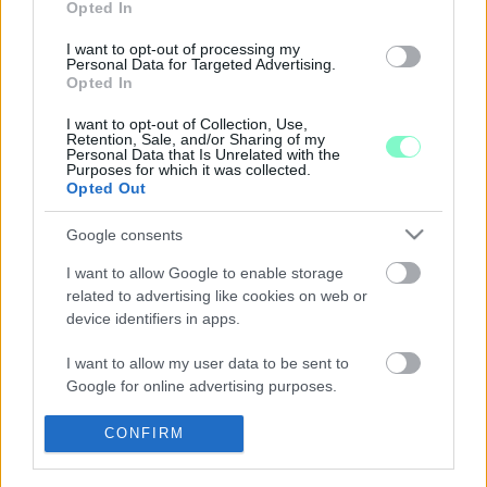
Opted In
2026. június. 23. 11:17
A látható folyamatok alapján a mára kiüresített megyei
I want to opt-out of processing my
testületek vezetői befolyásukkal arányosan csökkentett
Personal Data for Targeted Advertising.
fizetést kaphatnak, ami újabb politikai cirkusznak ágyazott meg.
Opted In
MEGÚJULÁS: V.NÉMETH ZSOLT LETT A VASI
FIDESZ VÁLASZTMÁNYI ELNÖKE
I want to opt-out of Collection, Use,
Retention, Sale, and/or Sharing of my
Personal Data that Is Unrelated with the
2026. május. 26. 09:25
Purposes for which it was collected.
Alelnöknek Ágh Pétert és Illés Károlyt választották.
Opted Out
„KEVESEBB EGÓ, TÖBB GYŐR” –
BONCSAROVSZKY PÉTER SZERINT ÚJ
Google consents
KORSZAK KEZDŐDHET A GYŐRI FIDESZBEN
I want to allow Google to enable storage
2026. május. 21. 16:25
related to advertising like cookies on web or
A győri Fidesz fiatal politikusa hosszú interjút adott az
device identifiers in apps.
Ugytudjuk.hu-nak.
21 KUTATÓKÖZPONT: TOVÁBB NŐTT A TISZA
I want to allow my user data to be sent to
PÁRT ELŐNYE, A FIDESZ MINDÖSSZE 20
Google for online advertising purposes.
SZÁZALÉK KÖRÜL ÁLL
I want to allow Google to send me
CONFIRM
2026. május. 15. 10:53
personalized advertising.
A felmérés szerint a választások óta tovább erősödött Magyar
Péter pártja, miközben a társadalom nagy része elszámoltatást