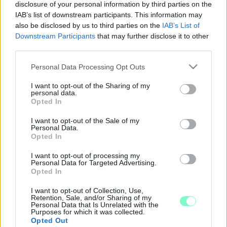
útnak.
disclosure of your personal information by third parties on the
IAB’s list of downstream participants. This information may
FOLYTATÓDNAK A FEKVŐRENDŐR-
also be disclosed by us to third parties on the
IAB’s List of
TELEPÍTÉSEK SÁRVÁRON, AZ EGYIK UTCÁT
Downstream Participants
that may further disclose it to other
TELJES TERJEDELMÉBEN LE IS ZÁRTÁK
third parties.
2020. július. 16. 10:43
Több mint egy hétig kell kerülőúton járnia az arra közlekedőknek.
Please note that this website/app uses one or more Google
Personal Data Processing Opt Outs
services and may gather and store information including but
MÁR A SÁRVÁRI PETŐFI UTCÁBAN IS
not limited to your visit or usage behaviour. You may click to
I want to opt-out of the Sharing of my
MEGJELENTEK A FEKVŐRENDŐRÖK
personal data.
grant or deny consent to Google and its third-party tags to
Opted In
2020. július. 09. 14:27
use your data for below specified purposes in below Google
Lassan megtelik velük a város.
consent section.
I want to opt-out of the Sale of my
KIFEKÜDTEK A RENDŐRÖK A SÁRVÁRI TEMETŐ
Personal Data.
Opted In
UTCÁBAN
2020. június. 23. 18:25
I want to opt-out of processing my
Sebességcsökkentőküszöb-nagyhatalom lesz a város.
Personal Data for Targeted Advertising.
Opted In
ITT A MEGOLDÁS A KÖZLEKEDÉSI PROBLÉMÁK
MEGSZÜNTETÉSÉRE A SZOMBATHELYI
I want to opt-out of Collection, Use,
JOSKAR-OLA VÁROSRÉSZEN
Retention, Sale, and/or Sharing of my
Personal Data that Is Unrelated with the
Purposes for which it was collected.
2019. október. 10. 14:48
Opted Out
Kelemen Krisztián, a körzet képviselője két zebrát tervez annál a