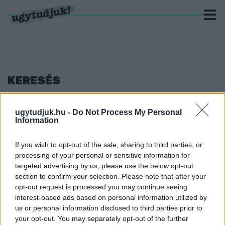
KERESÉS
7 hír találató a(z) "fekvőrendőr" cimkével ellátva.
ugytudjuk.hu -
Do Not Process My Personal
Information
ÚJABB FEKVŐRENDŐRÖK TELEPÍTÉSÉT KÉRIK
A LAKÓK A SZOMBATHELYI TELEKI BLANKA
UTCÁBAN
If you wish to opt-out of the sale, sharing to third parties, or
processing of your personal or sensitive information for
2025. május. 28. 19:48
targeted advertising by us, please use the below opt-out
Szavazással döntik el, hogyan alakuljon az utca forgalmi rendje.
section to confirm your selection. Please note that after your
KIAKADTAK A CSANAKIAK A FRISSEN
opt-out request is processed you may continue seeing
LERAKOTT FEKVŐRENDŐRÖN
interest-based ads based on personal information utilized by
us or personal information disclosed to third parties prior to
2023. december. 12. 07:01
your opt-out. You may separately opt-out of the further
A győri útkezelő munkája inkább tűnik frissen megfoltozott