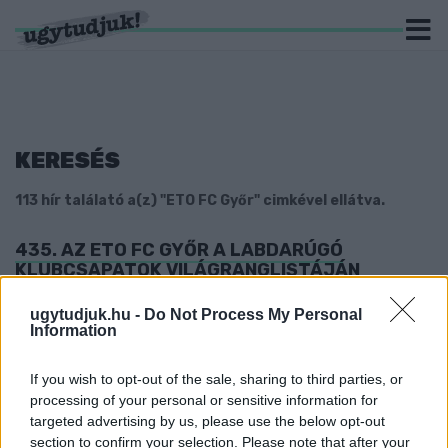
KERESÉS
113 hír találató a(z) "ETO FC Győr" cimkével ellátva.
435. AZ ETO FC GYŐR A LABDARÚGÓ
KLUBCSAPATOK VILÁGRANGLISTÁJÁN
2025. október. 13. 14:49
ugytudjuk.hu -
Do Not Process My Personal
Szép teljesítmény ez, ha azt nézzük, hogy 2 éve még az NB II.-
Information
ben játszott a csapat.
TOVÁBB LŐTTE MAGÁT AZ ETO A
If you wish to opt-out of the sale, sharing to third parties, or
KONFERENCIA-LIGÁBAN
processing of your personal or sensitive information for
2025. július. 31. 19:59
targeted advertising by us, please use the below opt-out
3-1-re nyertek a győriek.
section to confirm your selection. Please note that after your