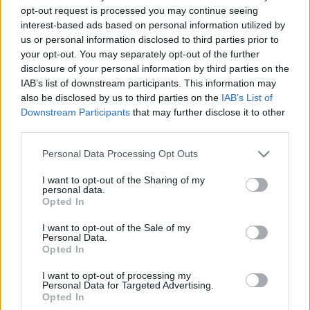
TÖBB HELYEN ENGEDIK BE A SZURKOLÓKAT A
opt-out request is processed you may continue seeing
MA ESTI ETO MECCSRE, NEM LESZ GOND A
interest-based ads based on personal information utilized by
BEJUTÁSNÁL
us or personal information disclosed to third parties prior to
your opt-out. You may separately opt-out of the further
2025. július. 31. 15:06
disclosure of your personal information by third parties on the
A rendezők megnyitják az ETO Park Hotel felőli bejáratot is.
IAB’s list of downstream participants. This information may
VERESÉGGEL TÉRT VISSZA EURÓPÁBA AZ ETO
also be disclosed by us to third parties on the
IAB’s List of
FC
Downstream Participants
that may further disclose it to other
third parties.
2025. július. 25. 08:49
Nem jött össze a bravúr Jerevánban.
Please note that this website/app uses one or more Google
Personal Data Processing Opt Outs
KONFERENCIA-LIGA MECCSET JÁTSZIK AZ ETO
services and may gather and store information including but
FC CSÜTÖRTÖKÖN
not limited to your visit or usage behaviour. You may click to
I want to opt-out of the Sharing of my
personal data.
grant or deny consent to Google and its third-party tags to
2025. július. 22. 13:40
Opted In
Jerevánban lép pályára a győri csapat.
use your data for below specified purposes in below Google
consent section.
AZ ETO INDULHAT A KONFERENCIA LIGÁBAN, A
I want to opt-out of the Sale of my
Personal Data.
DAC NEM
Opted In
2025. június. 30. 14:59
I want to opt-out of processing my
Egy tulajdonos csak egy csapatot nevezhet a pontvadászatba.
Personal Data for Targeted Advertising.
TOVÁBBRA SEM NYÍLIK MEG A KELETI SZEKTOR
Opted In