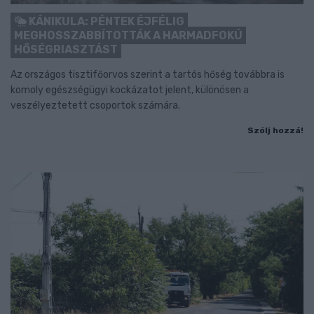
KÁNIKULA: PÉNTEK ÉJFÉLIG
MEGHOSSZABBÍTOTTÁK A HARMADFOKÚ
HŐSÉGRIASZTÁST
Az országos tisztifőorvos szerint a tartós hőség továbbra is
komoly egészségügyi kockázatot jelent, különösen a
veszélyeztetett csoportok számára.
Szólj hozzá!