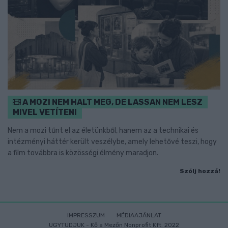
A MOZI NEM HALT MEG, DE LASSAN NEM LESZ
MIVEL VETÍTENI
Nem a mozi tűnt el az életünkből, hanem az a technikai és
intézményi háttér került veszélybe, amely lehetővé teszi, hogy
a film továbbra is közösségi élmény maradjon.
Szólj hozzá!
IMPRESSZUM
MÉDIAAJÁNLAT
UGYTUDJUK - Kő a Mezőn Nonprofit Kft. 2022