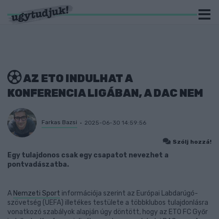
AZ ETO INDULHAT A
KONFERENCIA LIGÁBAN, A DAC NEM
Farkas Bazsi
2025-06-30 14:59:56
Szólj hozzá!
Egy tulajdonos csak egy csapatot nevezhet a
pontvadászatba.
A
Nemzeti Sport
információja szerint az Európai Labdarúgó-
szövetség (UEFA) illetékes testülete a többklubos tulajdonlásra
vonatkozó szabályok alapján úgy döntött, hogy az ETO FC Győr