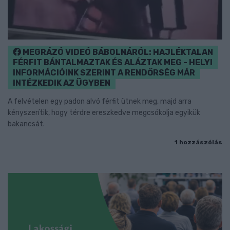
MEGRÁZÓ VIDEÓ BÁBOLNÁRÓL: HAJLÉKTALAN
FÉRFIT BÁNTALMAZTAK ÉS ALÁZTAK MEG - HELYI
INFORMÁCIÓINK SZERINT A RENDŐRSÉG MÁR
INTÉZKEDIK AZ ÜGYBEN
A felvételen egy padon alvó férfit ütnek meg, majd arra
kényszerítik, hogy térdre ereszkedve megcsókolja egyikük
bakancsát.
1 hozzászólás