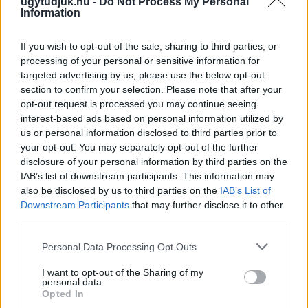
ugytudjuk.hu -
Do Not Process My Personal
Information
If you wish to opt-out of the sale, sharing to third parties, or
processing of your personal or sensitive information for
targeted advertising by us, please use the below opt-out
section to confirm your selection. Please note that after your
opt-out request is processed you may continue seeing
interest-based ads based on personal information utilized by
us or personal information disclosed to third parties prior to
your opt-out. You may separately opt-out of the further
disclosure of your personal information by third parties on the
IAB’s list of downstream participants. This information may
also be disclosed by us to third parties on the
IAB’s List of
Downstream Participants
that may further disclose it to other
third parties.
CZUNYINÉ HARCA A GMAIL ÉS AZ ÖNKÉNY ELLEN
Please note that this website/app uses one or more Google
- LETILTOTTA A GOOGLE A VÉDVONAL LEVELEZŐ
Personal Data Processing Opt Outs
services and may gather and store information including but
FIÓKJÁT
not limited to your visit or usage behaviour. You may click to
I want to opt-out of the Sharing of my
personal data.
Nem vicc! A Fidesz maradéka tényleg egy ingyenes e-mail
grant or deny consent to Google and its third-party tags to
Opted In
szolgáltatást használt, hogy megvédje a Fidesz maradékát.
use your data for below specified purposes in below Google