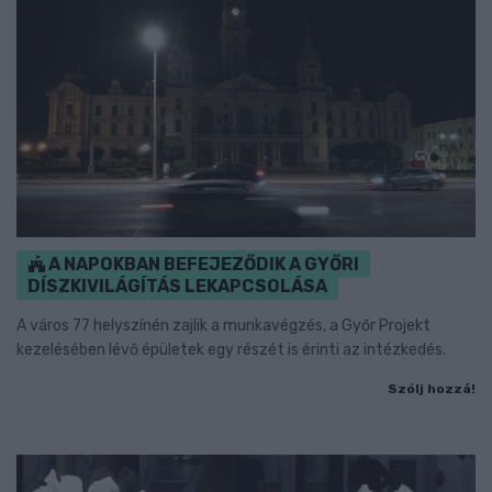
A NAPOKBAN BEFEJEZŐDIK A GYŐRI
DÍSZKIVILÁGÍTÁS LEKAPCSOLÁSA
A város 77 helyszínén zajlik a munkavégzés, a Győr Projekt
kezelésében lévő épületek egy részét is érinti az intézkedés.
Szólj hozzá!