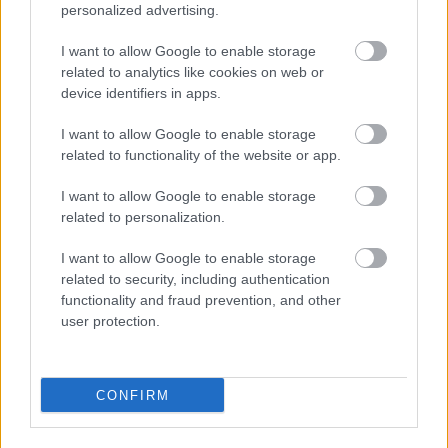
personalized advertising.
A TISZA Párt frakciója kezdeményezte az államfőválasztás
augusztus 11-re való kitűzését - a kormánypárti jelölt személye
I want to allow Google to enable storage
ugyanakkor egyelőre nem ismert.
related to analytics like cookies on web or
device identifiers in apps.
Szólj hozzá!
I want to allow Google to enable storage
related to functionality of the website or app.
I want to allow Google to enable storage
related to personalization.
I want to allow Google to enable storage
related to security, including authentication
functionality and fraud prevention, and other
user protection.
CONFIRM