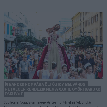
BAROKK POMPÁBA ÖLTÖZIK A BELVÁROS:
HÉTVÉGÉN RENDEZIK MEG A XXXIII. GYŐRI BAROKK
ESKÜVŐT
Jubileumi fogadalom megerősítés, történelmi felvonulás,