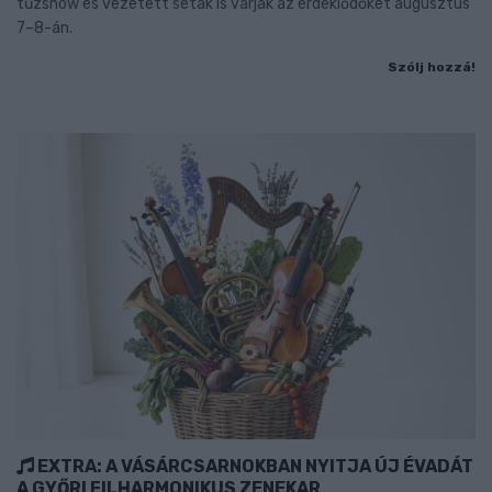
tűzshow és vezetett séták is várják az érdeklődőket augusztus
7–8-án.
Szólj hozzá!
EXTRA: A VÁSÁRCSARNOKBAN NYITJA ÚJ ÉVADÁT
A GYŐRI FILHARMONIKUS ZENEKAR