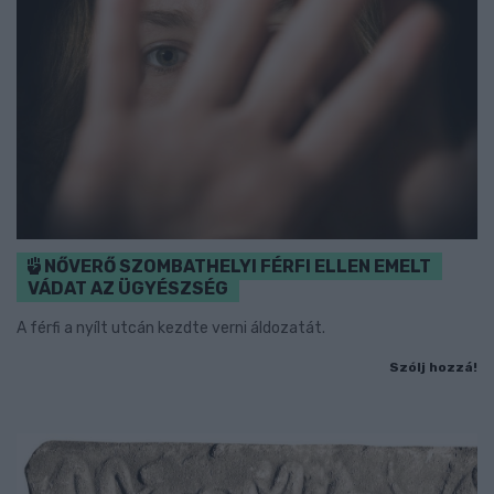
NŐVERŐ SZOMBATHELYI FÉRFI ELLEN EMELT
VÁDAT AZ ÜGYÉSZSÉG
A férfi a nyílt utcán kezdte verni áldozatát.
Szólj hozzá!