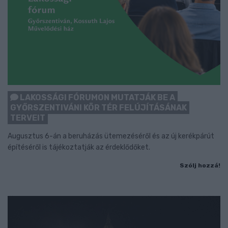
LAKOSSÁGI FÓRUMON MUTATJÁK BE A
GYŐRSZENTIVÁNI KÖR TÉR FELÚJÍTÁSÁNAK
TERVEIT
Augusztus 6-án a beruházás ütemezéséről és az új kerékpárút
építéséről is tájékoztatják az érdeklődőket.
Szólj hozzá!