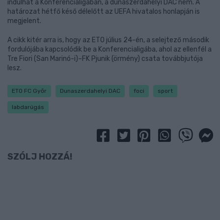
indulhat a Konferencialigában, a dunaszerdahelyi DAC nem. A
határozat hétfő késő délelőtt az UEFA hivatalos honlapján is
megjelent.
A cikk kitér arra is, hogy az ETO július 24-én, a selejtező második
fordulójába kapcsolódik be a Konferencialigába, ahol az ellenfél a
Tre Fiori (San Marinó-i)–FK Pjunik (örmény) csata továbbjutója
lesz.
ETO FC Győr
Dunaszerdahelyi DAC
foci
sport
labdarúgás
SZÓLJ HOZZÁ!