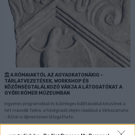
A RÓMAIAKTÓL AZ AGYAGKATONÁKIG –
TÁRLATVEZETÉSEK, WORKSHOP ÉS
KÖZÖNSÉGTALÁLKOZÓ VÁRJA A LÁTOGATÓKAT A
GYŐRI RÓMER MÚZEUMBAN
Ingyenes programokkal és különleges kiállításokkal készülnek a
hét második felére, a hőségriadó idején ráadásul a Várkazamata
– Kőtár is díjmentesen látogatható.
Szólj hozzá!