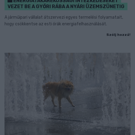
ENERGIATAKARÉKOSSÁGI INTÉZKEDÉSEKET
VEZET BE A GYŐRI RÁBA A NYÁRI ÜZEMSZÜNETIG
A járműipari vállalat átszervezi egyes termelési folyamatait,
hogy csökkentse az esti órák energiafelhasználását.
Szólj hozzá!