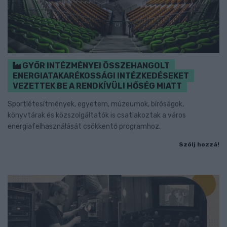
GYŐR INTÉZMÉNYEI ÖSSZEHANGOLT
ENERGIATAKARÉKOSSÁGI INTÉZKEDÉSEKET
VEZETTEK BE A RENDKÍVÜLI HŐSÉG MIATT
Sportlétesítmények, egyetem, múzeumok, bíróságok,
könyvtárak és közszolgáltatók is csatlakoztak a város
energiafelhasználását csökkentő programhoz.
Szólj hozzá!