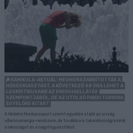
KÁNIKULA-AKTUÁL: MEGHOSSZABBÍTOTTÁK A
HŐSÉGRIASZTÁST, A KÖVETKEZŐ 48 ÓRA LEHET A
LEGKRITIKUSABB AZ ENERGIAELLÁTÁS
SZEMPONTJÁBÓL, DE AZ UTOLSÓ PAKSI TURBINA
EGYELŐRE KITART
A Védelmi Munkacsoport szerint egyelőre stabil az ország
villamosenergia-rendszere, de továbbra is takarékosságra kérik
a lakosságot és a nagyfogyasztókat.