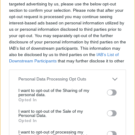
targeted advertising by us, please use the below opt-out
MEGMENEKÜLT AZ ÁRUHÁZAS PÉKÁRU, DE
section to confirm your selection. Please note that after your
LEJÁRAT ELŐTTI AKCIÓS TERMÉKBŐL JÓVAL
KEVESEBB LESZ
opt-out request is processed you may continue seeing
interest-based ads based on personal information utilized by
2021. december. 14. 14:50
us or personal information disclosed to third parties prior to
Az állam megpróbálkozik az élelmiszerek karitatív elosztásával,
your opt-out. You may separately opt-out of the further
de azt egyelőre nem tudni, hogyan fog működni ezeknek a
disclosure of your personal information by third parties on the
leadása.
IAB’s list of downstream participants. This information may
A KORMÁNY GYAKORLATILAG BETILTANÁ A
also be disclosed by us to third parties on the
IAB’s List of
KENYERET, ZSEMLÉT ÉS MINDEN PÉKÁRUT AZ
Downstream Participants
that may further disclose it to other
ALDIBAN, LIDLBEN VAGY A TESCOBAN
third parties.
2021. december. 14. 06:22
Please note that this website/app uses one or more Google
A külföldi boltláncoknak kötelező lenne felajánlani az államnak
Personal Data Processing Opt Outs
services and may gather and store information including but
minden megmaradt élelmiszert a lejárat előtt 48 órával, ami sok
terméknél eleve lehetetlen. A magyar boltokat azonban békén
not limited to your visit or usage behaviour. You may click to
I want to opt-out of the Sharing of my
personal data.
hagynák.
grant or deny consent to Google and its third-party tags to
Opted In
use your data for below specified purposes in below Google
ÚJABB BEZÁRT VÁGÓHÍD: GYEREKEKNEK IS
consent section.
JUTOTT A KUKACOS, ROMLOTT ÉS SILÁNY
I want to opt-out of the Sale of my
Personal Data.
HÚSOKBÓL
Opted In
2021. szeptember. 23. 11:01
Nem sokat teketóriázott a Nemzeti Élelmiszerlánc-biztonsági
I want to opt-out of processing my