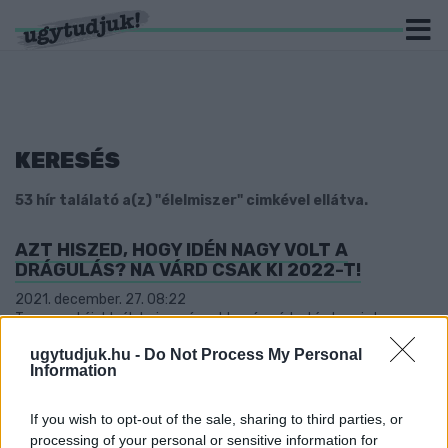
KERESÉS
53 hír találató a(z) "élelmiszer" cimkével ellátva.
AZT HISZED, HOGY IDÉN NAGY VOLT A
DRÁGULÁS? NA VÁRD CSAK KI 2022-T!
2021. december. 27. 08:22
Tavasszal újabb élelmiszerár-robbanás várható, de szinte
minden jóval drágább lesz.
ugytudjuk.hu -
Do Not Process My Personal
ORBÁN: JÖVŐRE MÁR A BOLTOKBAN IS LEHET
Information
SZÉP-KÁRTYÁVAL FIZETNI
2021. december. 23. 16:25
If you wish to opt-out of the sale, sharing to third parties, or
Nem rögtön év elején lép életbe a változás.
processing of your personal or sensitive information for