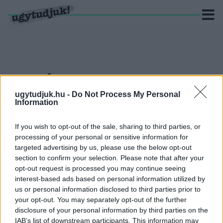
KERESÉS
ugytudjuk.hu -
Do Not Process My Personal
6 hír találató a(z) "Dreiszker Levente" cimkével ellátva.
Information
MEGJELENT A VÉGREHAJTÁS A DREISZKER-
If you wish to opt-out of the sale, sharing to third parties, or
CÉGBIRODALOM MÁSIK CÉGÉN, A MUROS BAU
processing of your personal or sensitive information for
KFT.-N IS
targeted advertising by us, please use the below opt-out
section to confirm your selection. Please note that after your
2024. július. 30. 17:21
Július 3-án kezdődött meg az eljárás.
opt-out request is processed you may continue seeing
interest-based ads based on personal information utilized by
FELSZÁMOLÁS ALÁ KERÜLT A DREISZKER ÉS
us or personal information disclosed to third parties prior to
TÁRSAI KFT.
your opt-out. You may separately opt-out of the further
2024. június. 25. 14:28
disclosure of your personal information by third parties on the
A cégbirodalom másik cégével, a Muros Bau Kft.-vel szemben
IAB’s list of downstream participants. This information may