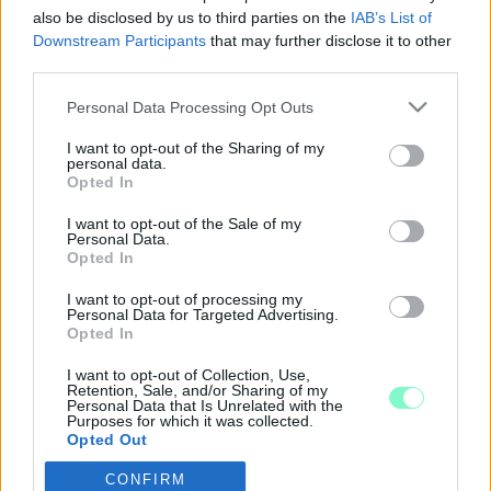
két végrehajtás is megindult.
also be disclosed by us to third parties on the
IAB’s List of
ÚJABB VÉGREHAJTÁS JELENT MEG A
Downstream Participants
that may further disclose it to other
DREISZKER ÉS TÁRSAI KFT.-VEL SZEMBEN, A
third parties.
MUROS BAU NEVE MELLÉ IS NAV KÖVETELÉST
Please note that this website/app uses one or more Google
ÍRTAK KI
Personal Data Processing Opt Outs
services and may gather and store information including but
2024. május. 28. 08:44
not limited to your visit or usage behaviour. You may click to
I want to opt-out of the Sharing of my
Sűrűsödnek a felhők a Dreiszker-cégcsoport fölött.
personal data.
grant or deny consent to Google and its third-party tags to
Opted In
KIKAPCSOLTÁK AZ ÁRAMOT A DREISZKER ÉS A
use your data for below specified purposes in below Google
MUROS BAU KFT. SZOMBATHELYI LOVAS UTCAI
consent section.
I want to opt-out of the Sale of my
IRODAÉPÜLETÉBEN
Personal Data.
Opted In
2024. Április. 24. 07:43
A cégvezetőt továbbra sem érjük el.
I want to opt-out of processing my
Personal Data for Targeted Advertising.
CSEPREGEN A MŰVELŐDÉSI HÁZ FELÚJÍTÁSA
Opted In
TORPANT MEG A DREISZKER CÉGBIRODALOM
ANYAGI PROBLÉMÁI MIATT
I want to opt-out of Collection, Use,
Retention, Sale, and/or Sharing of my
2024. Április. 19. 20:26
Personal Data that Is Unrelated with the
Rendkívüli testületi ülést is összehívtak.
Purposes for which it was collected.
Opted Out
LEÁLLT A GENCSAPÁTI, ÉS A SZOMBATHELYI
EGYHÁZMEGYEI BÖLCSŐDE ÉPÍTÉSE
CONFIRM
Google consents