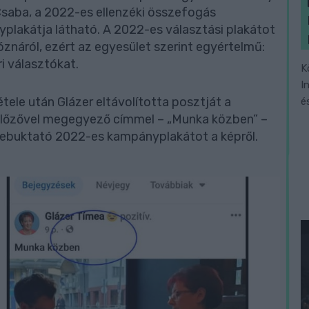
saba, a 2022-es ellenzéki összefogás
plakátja látható. A 2022-es választási plakátot
znáról, ezért az egyesület szerint egyértelmű:
i választókat.
K
I
ele után Glázer eltávolította posztját a
é
 előzővel megegyező címmel – „Munka közben” –
 lebuktató 2022-es kampányplakátot a képről.