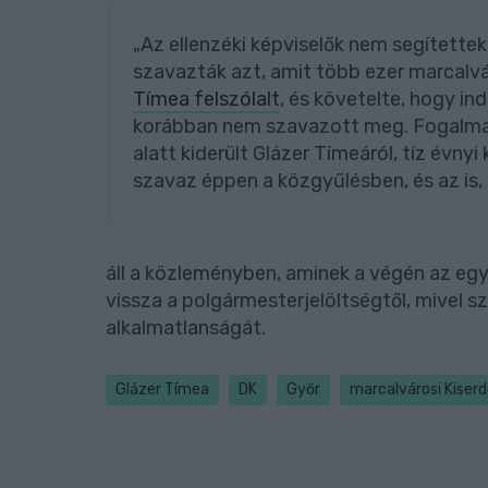
„Az ellenzéki képviselők nem segített
szavazták azt, amit több ezer marcalvár
Tímea felszólalt
, és követelte, hogy in
korábban nem szavazott meg. Fogalma s
alatt kiderült Glázer Tímeáról, tíz évny
szavaz éppen a közgyűlésben, és az is,
áll a közleményben, aminek a végén az egye
vissza a polgármesterjelöltségtől, mivel s
alkalmatlanságát.
Glázer Tímea
DK
Győr
marcalvárosi Kiser