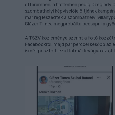
étteremben, a háttérben pedig Czeglédy C
szombathelyi képviselőjelöltjének kampány
már rég leszedték a szombathelyi villanypó
Glázer Tímea megpróbálta becsapni a győr
A TSZV közleménye szerint a fotó közzétét
Facebookról, majd pár perccel később az
ismét posztolt, ezúttal már levágva az őt