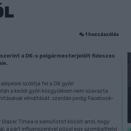
ÓL
1 hozzászólás
 szerint a DK-s polgármesterjelölt fideszes
ie.
alépésre szólítja fel a DK győri
után a keddi győri közgyűlésen nem szavazta
nításának elindítását, szerdán pedig Facebook-
gy Glázer Tímea is kamufotót közölt arról, hogy
l, a párt influenszerével pózol egy szombathelyi