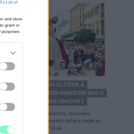
B’s List of
er and store
to grant or
ed purposes
BAROKK POMPÁBA ÖLTÖZIK A
BELVÁROS: HÉTVÉGÉN RENDEZIK MEG A
XXXIII. GYŐRI BAROKK ESKÜVŐT
ubileumi fogadalom megerősítés, történelmi
elvonulás, tűzshow és vezetett séták is várják az
rdeklődőket augusztus 7–8-án.