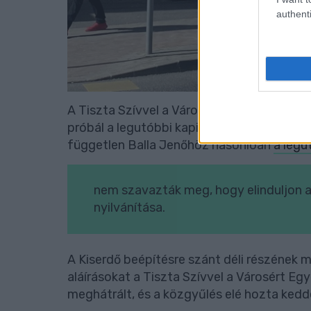
authenti
A Tiszta Szívvel a Városért szerint „nem c
próbál a legutóbbi kapitális hibája után”. 
független Balla Jenőhöz hasonlóan
a legu
nem szavazták meg, hogy elinduljon a
nyilvánítása.
A Kiserdő beépítésre szánt déli részének
aláírásokat a Tiszta Szívvel a Városért E
meghátrált, és a közgyűlés elé hozta kedde