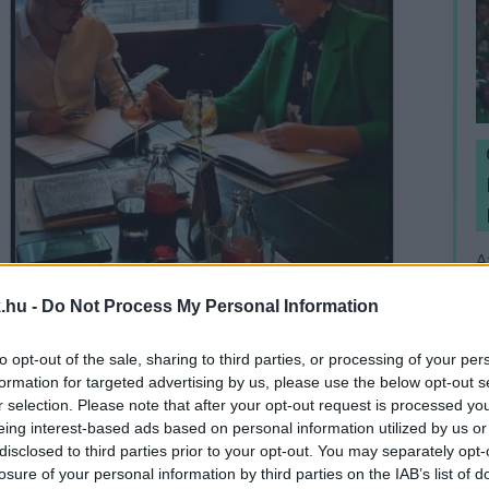
A
m
.hu -
Do Not Process My Personal Information
H
to opt-out of the sale, sharing to third parties, or processing of your per
formation for targeted advertising by us, please use the below opt-out s
r selection. Please note that after your opt-out request is processed y
eing interest-based ads based on personal information utilized by us or
ól ma készült fényképen sem látható a plakát:
disclosed to third parties prior to your opt-out. You may separately opt-
losure of your personal information by third parties on the IAB’s list of