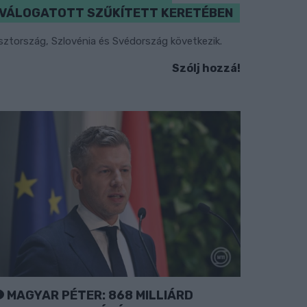
VÁLOGATOTT SZŰKÍTETT KERETÉBEN
sztország, Szlovénia és Svédország következik.
Szólj hozzá!
MAGYAR PÉTER: 868 MILLIÁRD