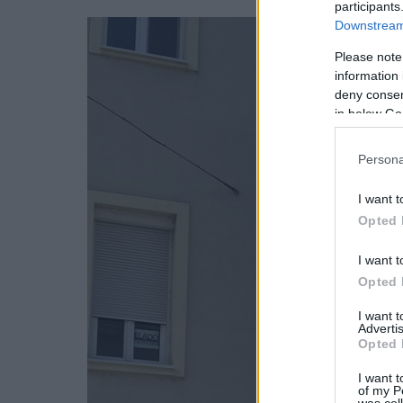
participants
Downstream 
Please note
information 
deny consent
in below Go
Persona
I want t
Opted 
I want t
Opted 
I want 
Advertis
Opted 
I want t
of my P
was col