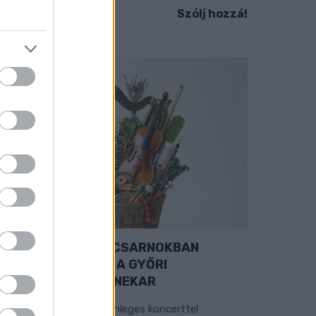
Szólj hozzá!
EXTRA: A VÁSÁRCSARNOKBAN
YITJA ÚJ ÉVADÁT A GYŐRI
ILHARMONIKUS ZENEKAR
 „Zenélő piac” című különleges koncerttel