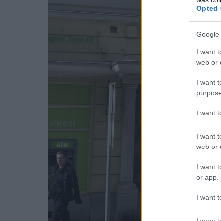
Opted 
Google 
I want t
web or d
I want t
purpose
I want 
I want t
web or d
I want t
or app.
I want t
I want t