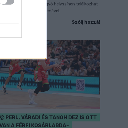
zeptember 7-én rendhagyó helyszínen találkozhat
 közönség a klasszikus zenével.
Szólj hozzá!
PERL, VÁRADI ÉS TANOH DEZ IS OTT
VAN A FÉRFI KOSÁRLABDA-