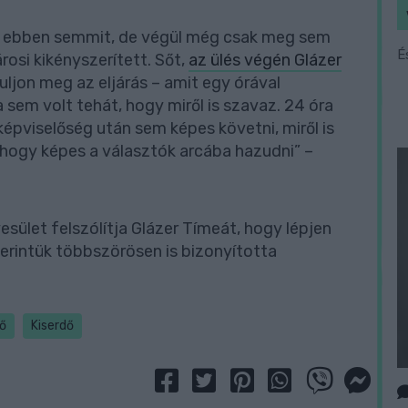
ek ebben semmit, de végül még csak meg sem
É
osi kikényszerített. Sőt,
az ülés végén Glázer
duljon meg az eljárás – amit egy órával
em volt tehát, hogy miről is szavaz. 24 óra
i képviselőség után sem képes követni, miről is
 hogy képes a választók arcába hazudni” –
sület felszólítja Glázer Tímeát, hogy lépjen
zerintük többszörösen is bizonyította
dő
Kiserdő