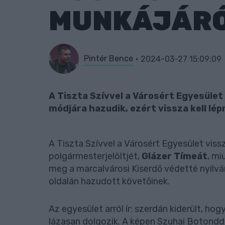
MUNKÁJÁR
Pintér Bence
2024-03-27 15:09:09
A Tiszta Szívvel a Városért Egyesület
módjára hazudik, ezért vissza kell lépn
A Tiszta Szívvel a Városért Egyesület vissz
polgármesterjelöltjét,
Glázer Tímeát
, mi
meg a marcalvárosi Kiserdő védetté nyilvá
oldalán hazudott követőinek.
Az egyesület arról ír: szerdán kiderült, ho
lázasan dolgozik. A képen Szuhai Botondda