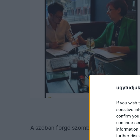
ugytudjuk
If you wish 
sensitive in
confirm you
continue se
A szóban forgó szombathelyi lámpaoszlopr
information 
further disc