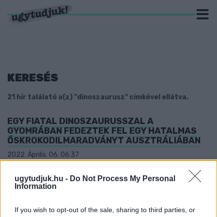
KERESÉS
21 hír találató a(z) "dinoszaurusz" cimkével ellátva.
EGY FIATAL DINOSZAURUSSZAL A
GYOMRÁBAN FEDEZTEK FEL EGY HATALMAS
ŐSKROKODILMARADVÁNYT AUSZTRÁLIÁBAN
2022. Április. 06. 06:37
A krokodil őse egy csirke méretű dínót vacsorázott a halála
előtt.
ugytudjuk.hu -
Do Not Process My Personal
A RENDŐRSÉG IS VIZSGÁLJA A KEDDI
Information
DINOSZAURUSZ-BÁNTALMAZÁST
If you wish to opt-out of the sale, sharing to third parties, or
2022. március. 17. 14:45