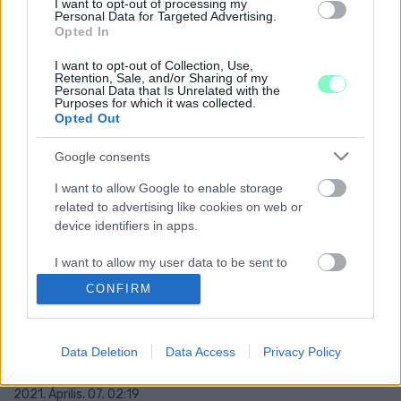
DINOSZAURUSZOKKAL
I want to opt-out of processing my
Personal Data for Targeted Advertising.
2021. október. 28. 16:46
Opted In
A hazai lakosság majdnem fele továbbá azt is gondolja, hogy
már létezik a rák ellenszere, csak a piaci érdekek miatt elrejtik
I want to opt-out of Collection, Use,
azt a nyilvánosság elől.
Retention, Sale, and/or Sharing of my
Personal Data that Is Unrelated with the
EGY DINÓSZOBORBAN TALÁLTAK RÁ EGY FÉRFI
Purposes for which it was collected.
Opted Out
HOLTTESTÉRE BARCELONÁBAN
2021. május. 30. 15:10
Google consents
A férfi valószínűleg a telefonját akarta kihalászni a belülről üres
szoborból.
I want to allow Google to enable storage
EGY FLORIDAI NŐ MEG VAN GYŐZŐDVE RÓLA,
related to advertising like cookies on web or
HOGY EGY VELOCIRAPTORT KAPOTT
device identifiers in apps.
LENCSEVÉGRE AZ UDVARÁN
I want to allow my user data to be sent to
2021. Április. 21. 09:32
Google for online advertising purposes.
Már megint kiszabadultak a dinók.
CONFIRM
A 66 MILLIÓ ÉVE A FÖLDBE CSAPÓDÓ
I want to allow Google to send me
ASZTEROIDA NEMCSAK A DÍNÓKAT
personalized advertising.
PUSZTÍTOTTA KI, HANEM AZ ESŐERDŐK IS
Data Deletion
Data Access
Privacy Policy
ÁTALAKULTAK MIATTA
I want to allow Google to enable storage
related to analytics like cookies on web or
2021. Április. 07. 02:19