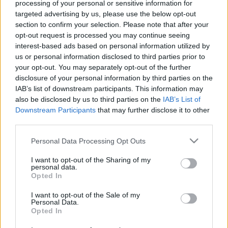
processing of your personal or sensitive information for
A jelmezes embert ollóval többször megszúrták, majd meg is
ütötték a fideszes Békemenet résztvevői.
targeted advertising by us, please use the below opt-out
section to confirm your selection. Please note that after your
EDDIG ISMERETLEN, "KAR NÉLKÜLI"
opt-out request is processed you may continue seeing
DINOSZAURUSZFAJT FEDEZTEK FEL
interest-based ads based on personal information utilized by
ARGENTÍNÁBAN
us or personal information disclosed to third parties prior to
2022. február. 20. 19:56
your opt-out. You may separately opt-out of the further
Még a tirannoszaurusz rexnél is rövidebb, valójában
disclosure of your personal information by third parties on the
használhatatlan mellső végtagjai voltak.
IAB’s list of downstream participants. This information may
BÁRHOVA NÉZÜNK, OTT DINÓ LESZ A
also be disclosed by us to third parties on the
IAB’s List of
JURASSIC WORLD: VILÁGURALOMBAN
Downstream Participants
that may further disclose it to other
third parties.
2022. február. 10. 15:51
Itt a film legújabb trailere!
Please note that this website/app uses one or more Google
Personal Data Processing Opt Outs
KILENCVENMILLIÓ ÉVES RAPTORCSONTOKAT
services and may gather and store information including but
TALÁLTAK AZ ELTE KUTATÓI AUSZTRIÁBAN
not limited to your visit or usage behaviour. You may click to
I want to opt-out of the Sharing of my
personal data.
grant or deny consent to Google and its third-party tags to
2021. november. 24. 00:59
Opted In
use your data for below specified purposes in below Google
Ezen a területen a kréta időszakból származó ősgerincesek
consent section.
leletei igen ritkák.
I want to opt-out of the Sale of my
Personal Data.
IJESZTŐ: A MAGYAROK 31 SZÁZALÉKA AZT
Opted In
HISZI, HOGY AZ ŐSEMBER EGYÜTT ÉLT A