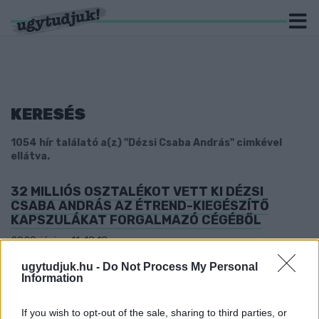
KERESÉS
1054 hír találató a(z) "Dézsi Csaba András" cimkével
ellátva.
32 MILLIÓS OSZTALÉKOT VETT KI DÉZSI
CSABA ANDRÁS AZ ÉTREND-KIEGÉSZÍTŐ
KAPSZULÁKAT FORGALMAZÓ CÉGÉBŐL
2020. június. 11. 18:18
Győr polgármesterének bejött az élet az utóbbi időben.
ugytudjuk.hu -
Do Not Process My Personal
KÍVÁNSÁG GYEREKNAPON: A GYŐRI
Information
POLGÁRMESTERREL AKART TALÁLKOZNI A
KISFIÚ
If you wish to opt-out of the sale, sharing to third parties, or