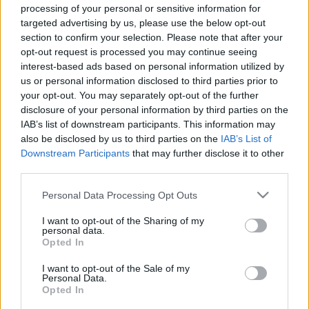
2020. június. 03. 05:42
processing of your personal or sensitive information for
Puskát és papagájt mutatott Rodrigónak Dézsi Csaba András.
targeted advertising by us, please use the below opt-out
100 MILLIÓ FORINTTAL TÁMOGATTA AZ AUDI A
section to confirm your selection. Please note that after your
KORONAVÍRUS ELLEN HARCOLÓ GYŐRIEKET
opt-out request is processed you may continue seeing
interest-based ads based on personal information utilized by
2020. május. 29. 17:37
us or personal information disclosed to third parties prior to
Az adományt hat egészségügyi és szociális intézmény kapta.
your opt-out. You may separately opt-out of the further
ILLEGÁLIS SZEMÉTTELEP A TŰZ UTCÁBAN:
disclosure of your personal information by third parties on the
FOLYAMATBAN VAN A HATÓSÁGI ELJÁRÁS
IAB’s list of downstream participants. This information may
GYŐRBEN
also be disclosed by us to third parties on the
IAB’s List of
Downstream Participants
that may further disclose it to other
2020. május. 27. 17:59
Dézsi szerint a győri ellenzék csak baktat az események után.
third parties.
GYŐR FIDESZES POLGÁRMESTERE ÉS GYŐR
Please note that this website/app uses one or more Google
Personal Data Processing Opt Outs
KORMÁNYKÖZELI NAPILAPJA ISMÉT
services and may gather and store information including but
CSÖRTÉBEN VAN EGYMÁSSAL
not limited to your visit or usage behaviour. You may click to
I want to opt-out of the Sharing of my
personal data.
grant or deny consent to Google and its third-party tags to
2020. május. 27. 14:43
Opted In
A Kisalföld a színház elbontását kritizáló cikket szemlézett, a
use your data for below specified purposes in below Google
polgármester pedig a szerdai címlapot kérte számon.
consent section.
I want to opt-out of the Sale of my
Personal Data.
ZÉRÓ TOLERANCIÁT HIRDETETT
Opted In
SZEMÉTÜGYBEN A GYŐRI POLGÁRMESTER