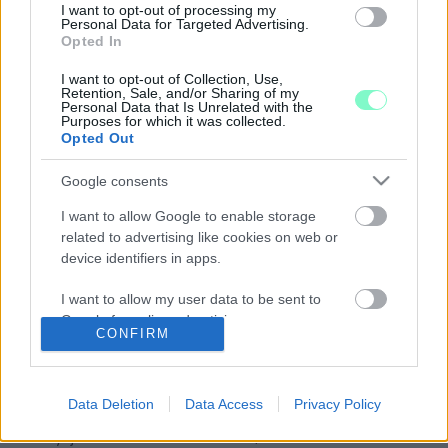
I want to opt-out of processing my
2020. május. 21. 11:59
Personal Data for Targeted Advertising.
Ötvenezres bírság jár annak, aki szemetet hagy a szelektív
Opted In
szigetek mellett.
PÉNTEKTŐL ÚJRANYITNAK A GYŐRI
I want to opt-out of Collection, Use,
Retention, Sale, and/or Sharing of my
JÁTSZÓTEREK
Personal Data that Is Unrelated with the
Purposes for which it was collected.
2020. május. 14. 16:10
Opted Out
A játszótereket hetente fertőtlenítik mostantól, a vizes
játszótér egyelőre zárva tart.
Google consents
A GYŐRI POLGÁRMESTER LEVÁLTOTTA A
FŐÉPÍTÉSZT
I want to allow Google to enable storage
related to advertising like cookies on web or
2020. május. 13. 09:54
device identifiers in apps.
Révi Zsoltot Gyimóthy Ákos váltja a főépítészi pozícióban
Győrben, a polgármester korszakváltást jelentett be a
I want to allow my user data to be sent to
személycserével egyidőben.
Google for online advertising purposes.
ÖT MEGVÁLASZOLÁSRA VÁRÓ KÉRDÉS A GYŐRI
CONFIRM
SZÍNHÁZ LEBONTÁSA KAPCSÁN
I want to allow Google to send me
2020. május. 12. 17:48
personalized advertising.
Tényleg ilyen rossz állatpotban van a színház épülete? Tényleg
Data Deletion
Data Access
Privacy Policy
utálja a győriek többsége az épületet? Az új kulturális negyed
I want to allow Google to enable storage
nem nyírja a ki a belvárost? Öt kérdés, amit a társadalmi
related to analytics like cookies on web or