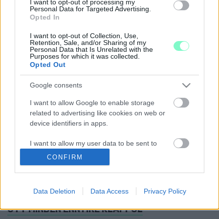
I want to opt-out of processing my
DERKOVITS LAKÓTELEPEN
Personal Data for Targeted Advertising.
Opted In
2020. március. 10. 10:53
Kezd látszódni a város közlekedésére fordított plusz pénz
I want to opt-out of Collection, Use,
eredménye.
Retention, Sale, and/or Sharing of my
Personal Data that Is Unrelated with the
RENDSZERESEN NYERS MÁJJAL DOBÁLJA MEG
Purposes for which it was collected.
Opted Out
VALAKI A SZOMBATHELYI DERKOVITS
LAKÓTELEPEN PARKOLÓ AUTÓKAT
Google consents
2020. január. 29. 09:18
Rongálás és köztisztasági szabálysértés is fennállhat, a látvány
I want to allow Google to enable storage
kifejezetten undorító.
related to advertising like cookies on web or
BESURRANÓK JÁRNAK A SZOMBATHELYI
device identifiers in apps.
LÉPCSŐHÁZAKBAN
I want to allow my user data to be sent to
2019. július. 04. 18:58
Google for online advertising purposes.
Ildikó beszámolója szerint csak a kutyájuknak köszönhető, hogy
CONFIRM
nem járt sikerrel a bűnöző egy Váci Mihály utcai társasházban
I want to allow Google to send me
szerda este.
personalized advertising.
VALAMIT NAGYON TUDHATNAK A
Data Deletion
Data Access
Privacy Policy
SZOMBATHELYI DERKOVITS LAKÓTELEPEN, HA
I want to allow Google to enable storage
OTT MINDEN ENNYIRE KLAPPOL
related to analytics like cookies on web or