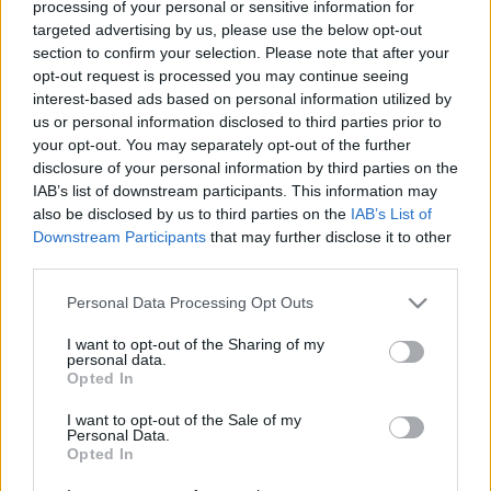
processing of your personal or sensitive information for
jelenben még van valami: teli doboz szombathelyi kép, s róluk a
Szombathely-mániás Prieger Zsoltnak, a város zenész-író-
targeted advertising by us, please use the below opt-out
tanár-örökmozgó szülöttének mindig eszébe is jut egy-egy
section to confirm your selection. Please note that after your
személyes történet, gondolat vagy éppen szerelmi vallomás.
opt-out request is processed you may continue seeing
Hetente jelentkező sorozatunk első darabját olvashatják.
interest-based ads based on personal information utilized by
HOLNAP TARTJÁK AZ ELŐKÉSZÍTŐ ÜLÉST A
us or personal information disclosed to third parties prior to
TAVALYI SZOMBATHELYI HALÁLOS
your opt-out. You may separately opt-out of the further
MUNKABALESET MIATT
disclosure of your personal information by third parties on the
IAB’s list of downstream participants. This information may
2020. június. 24. 12:11
also be disclosed by us to third parties on the
IAB’s List of
Egy beton fedlap dőlt rá az egyik munkásra még 2019-ben.
Downstream Participants
that may further disclose it to other
CSŐTÖRÉS VAN A DERKOVITSON, SZÜNETEL
third parties.
AZ IVÓVÍZ SZOLGÁLTATÁS
Please note that this website/app uses one or more Google
Personal Data Processing Opt Outs
2020. május. 22. 10:35
services and may gather and store information including but
800 lakást érint a vízhiány.
not limited to your visit or usage behaviour. You may click to
I want to opt-out of the Sharing of my
SZÉPEN ALAKUL A DERKOVITS ÚJ KÖZPARKJA
personal data.
grant or deny consent to Google and its third-party tags to
Opted In
use your data for below specified purposes in below Google
2020. március. 30. 09:52
Már csak a virágok és a vírusmentes közélet hiányzik.
consent section.
I want to opt-out of the Sale of my
Personal Data.
A PARKOLÓT ÉS A KERÍTÉST ÁTADTÁK, A
Opted In
JÁRDA MÉG KÉSZÜL, DE A RÉGI BUSZFORDULÓ
ÁTÉPÍTÉSE IS TERVBEN VAN A SZOMBATHELYI