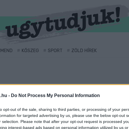
RMEND
KŐSZEG
SPORT
ZÖLD HÍREK
.hu -
Do Not Process My Personal Information
to opt-out of the sale, sharing to third parties, or processing of your per
formation for targeted advertising by us, please use the below opt-out s
llátva.
r selection. Please note that after your opt-out request is processed y
eing interest-based ads based on personal information utilized by us or