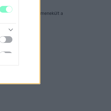
 nőt, aki külföldre menekült a