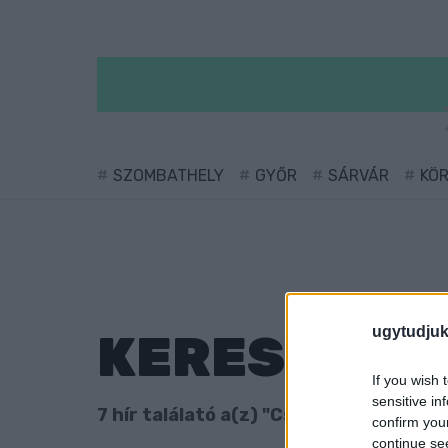
SZOMBATHELY
GYŐR
SÁRVÁR
KÖ
ugytudjuk
KERESÉS
If you wish 
sensitive in
7 hír találató a(z) "Csönge" cimkével e
confirm you
continue se