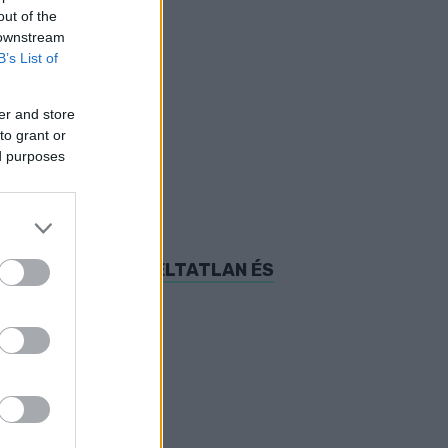
out of the
 downstream
B’s List of
er and store
to grant or
ed purposes
ló foglalkozástól.
GY OSZTRÁK NŐ MÉLTATLAN ÉS
öngei ingatlanról.