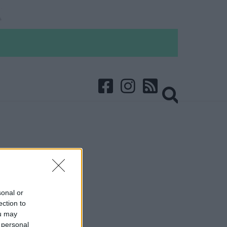
sonal or
ection to
ou may
 personal