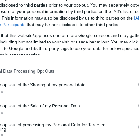
disclosed to third parties prior to your opt-out. You may separately opt-
SE A "VASI EZRES TŰZ" HELYSZÍNÉN
losure of your personal information by third parties on the IAB’s list of
. This information may also be disclosed by us to third parties on the
IA
Participants
that may further disclose it to other third parties.
öldbe.
 that this website/app uses one or more Google services and may gath
including but not limited to your visit or usage behaviour. You may click 
SÖNGEI SZAPORÍTÓ
 to Google and its third-party tags to use your data for below specifi
ogle consent section.
ntetéssel is sújtották, és eltiltották az állatokkal va
l Data Processing Opt Outs
K ABBAN AZ ÜGYBEN A NYOMOZÁST, AMELYBEN E
o opt-out of the Sharing of my personal data.
In
ARTOTT ÁLLATOKAT
o opt-out of the Sale of my Personal Data.
In
ek 102 kutyát és 32 további állatot mentettek ki két cs
to opt-out of processing my Personal Data for Targeted
ing.
ZÖKÖTT CSÖNGEI ÁLLATSZAPORÍTÓT
In