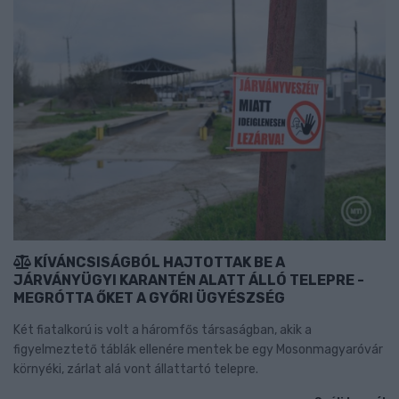
KÍVÁNCSISÁGBÓL HAJTOTTAK BE A
JÁRVÁNYÜGYI KARANTÉN ALATT ÁLLÓ TELEPRE -
MEGRÓTTA ŐKET A GYŐRI ÜGYÉSZSÉG
Két fiatalkorú is volt a háromfős társaságban, akik a
figyelmeztető táblák ellenére mentek be egy Mosonmagyaróvár
környéki, zárlat alá vont állattartó telepre.