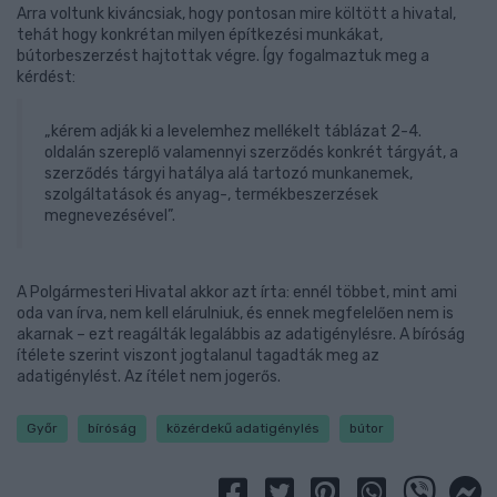
Arra voltunk kiváncsiak, hogy pontosan mire költött a hivatal,
tehát hogy konkrétan milyen építkezési munkákat,
bútorbeszerzést hajtottak végre. Így fogalmaztuk meg a
kérdést:
„kérem adják ki a levelemhez mellékelt táblázat 2-4.
oldalán szereplő valamennyi szerződés konkrét tárgyát, a
szerződés tárgyi hatálya alá tartozó munkanemek,
szolgáltatások és anyag-, termékbeszerzések
megnevezésével”.
A Polgármesteri Hivatal akkor azt írta: ennél többet, mint ami
oda van írva, nem kell elárulniuk, és ennek megfelelően nem is
akarnak – ezt reagálták legalábbis az adatigénylésre. A bíróság
ítélete szerint viszont jogtalanul tagadták meg az
adatigénylést. Az ítélet nem jogerős.
Győr
bíróság
közérdekű adatigénylés
bútor