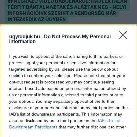
MEGRÁZÓ VIDEÓ BÁBOLNÁRÓL: HAJLÉKTALAN
FÉRFIT BÁNTALMAZTAK ÉS ALÁZTAK MEG - HELYI
INFORMÁCIÓINK SZERINT A RENDŐRSÉG MÁR
INTÉZKEDIK AZ ÜGYBEN
A felvételen egy padon alvó férfit ütnek meg, majd arra
ugytudjuk.hu -
Do Not Process My Personal
kényszerítik, hogy térdre ereszkedve megcsókolja egyikük
Information
bakancsát.
Szólj hozzá!
If you wish to opt-out of the sale, sharing to third parties, or
processing of your personal or sensitive information for
targeted advertising by us, please use the below opt-out
section to confirm your selection. Please note that after your
opt-out request is processed you may continue seeing
interest-based ads based on personal information utilized by
us or personal information disclosed to third parties prior to
your opt-out. You may separately opt-out of the further
disclosure of your personal information by third parties on the
IAB’s list of downstream participants. This information may
also be disclosed by us to third parties on the
IAB’s List of
Downstream Participants
that may further disclose it to other
third parties.