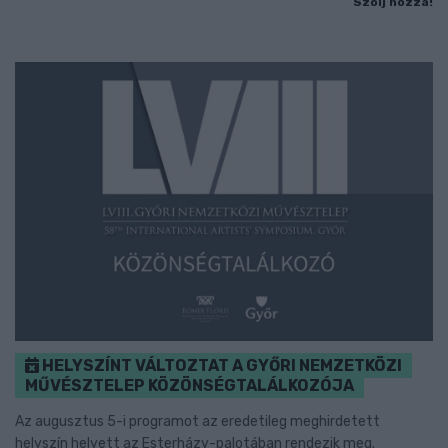
Szólj hozzá!
HELYSZÍNT VÁLTOZTAT A GYŐRI NEMZETKÖZI
MŰVÉSZTELEP KÖZÖNSÉGTALÁLKOZÓJA
Az augusztus 5-i programot az eredetileg meghirdetett
helyszín helyett az Esterházy-palotában rendezik meg.