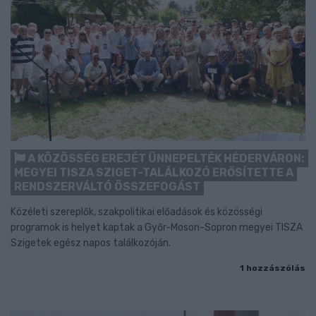
A KÖZÖSSÉG EREJÉT ÜNNEPELTÉK HÉDERVÁRON:
MEGYEI TISZA SZIGET-TALÁLKOZÓ ERŐSÍTETTE A
RENDSZERVÁLTÓ ÖSSZEFOGÁST
Közéleti szereplők, szakpolitikai előadások és közösségi
programok is helyet kaptak a Győr-Moson-Sopron megyei TISZA
Szigetek egész napos találkozóján.
1 hozzászólás