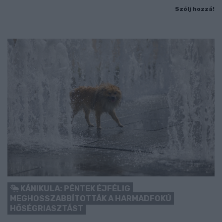
Szólj hozzá!
KÁNIKULA: PÉNTEK ÉJFÉLIG
MEGHOSSZABBÍTOTTÁK A HARMADFOKÚ
HŐSÉGRIASZTÁST