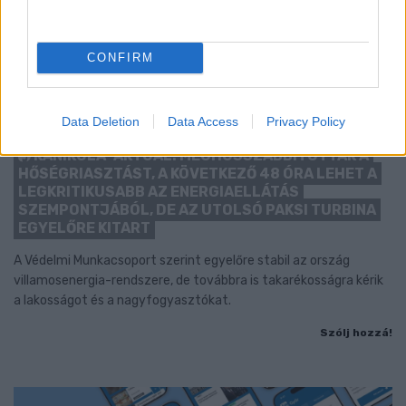
CONFIRM
Data Deletion
Data Access
Privacy Policy
KÁNIKULA-AKTUÁL: MEGHOSSZABBÍTOTTÁK A
HŐSÉGRIASZTÁST, A KÖVETKEZŐ 48 ÓRA LEHET A
LEGKRITIKUSABB AZ ENERGIAELLÁTÁS
SZEMPONTJÁBÓL, DE AZ UTOLSÓ PAKSI TURBINA
EGYELŐRE KITART
A Védelmi Munkacsoport szerint egyelőre stabil az ország
villamosenergia-rendszere, de továbbra is takarékosságra kérik
a lakosságot és a nagyfogyasztókat.
Szólj hozzá!