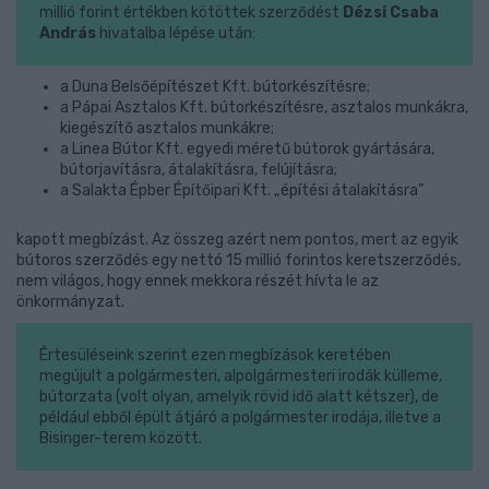
millió forint értékben kötöttek szerződést
Dézsi Csaba
András
hivatalba lépése után:
a Duna Belsőépítészet Kft. bútorkészítésre;
a Pápai Asztalos Kft. bútorkészítésre, asztalos munkákra,
kiegészítő asztalos munkákre;
a Linea Bútor Kft. egyedi méretű bútorok gyártására,
bútorjavításra, átalakításra, felújításra;
a Salakta Épber Építőipari Kft. „építési átalakításra”
kapott megbízást. Az összeg azért nem pontos, mert az egyik
bútoros szerződés egy nettó 15 millió forintos keretszerződés,
nem világos, hogy ennek mekkora részét hívta le az
önkormányzat.
Értesüléseink szerint ezen megbízások keretében
megújult a polgármesteri, alpolgármesteri irodák külleme,
bútorzata (volt olyan, amelyik rövid idő alatt kétszer), de
például ebből épült átjáró a polgármester irodája, illetve a
Bisinger-terem között.