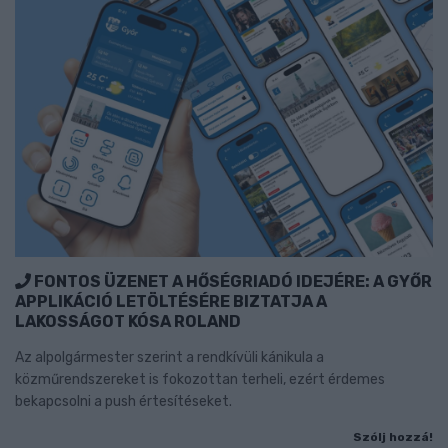
FONTOS ÜZENET A HŐSÉGRIADÓ IDEJÉRE: A GYŐR
APPLIKÁCIÓ LETÖLTÉSÉRE BIZTATJA A
LAKOSSÁGOT KÓSA ROLAND
Az alpolgármester szerint a rendkívüli kánikula a
közműrendszereket is fokozottan terheli, ezért érdemes
bekapcsolni a push értesítéseket.
Szólj hozzá!