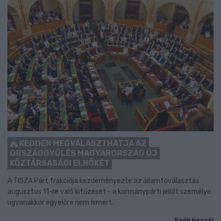
KEDDEN MEGVÁLASZTHATJA AZ
ORSZÁGGYŰLÉS MAGYARORSZÁG ÚJ
KÖZTÁRSASÁGI ELNÖKÉT
A TISZA Párt frakciója kezdeményezte az államfőválasztás
augusztus 11-re való kitűzését - a kormánypárti jelölt személye
ugyanakkor egyelőre nem ismert.
Szólj hozzá!