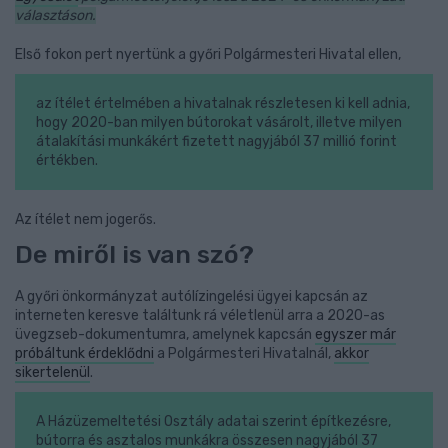
választáson.
Első fokon pert nyertünk a győri Polgármesteri Hivatal ellen,
az ítélet értelmében a hivatalnak részletesen ki kell adnia,
hogy 2020-ban milyen bútorokat vásárolt, illetve milyen
átalakítási munkákért fizetett nagyjából 37 millió forint
értékben.
Az ítélet nem jogerős.
De miről is van szó?
A győri önkormányzat autólízingelési ügyei kapcsán az
interneten keresve találtunk rá véletlenül arra a 2020-as
üvegzseb-dokumentumra, amelynek kapcsán
egyszer már
próbáltunk érdeklődni
a Polgármesteri Hivatalnál,
akkor
sikertelenül
.
A Házüzemeltetési Osztály adatai szerint építkezésre,
bútorra és asztalos munkákra összesen nagyjából 37