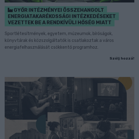
GYŐR INTÉZMÉNYEI ÖSSZEHANGOLT
ENERGIATAKARÉKOSSÁGI INTÉZKEDÉSEKET
VEZETTEK BE A RENDKÍVÜLI HŐSÉG MIATT
Sportlétesítmények, egyetem, múzeumok, bíróságok,
könyvtárak és közszolgáltatók is csatlakoztak a város
energiafelhasználását csökkentő programhoz.
Szólj hozzá!