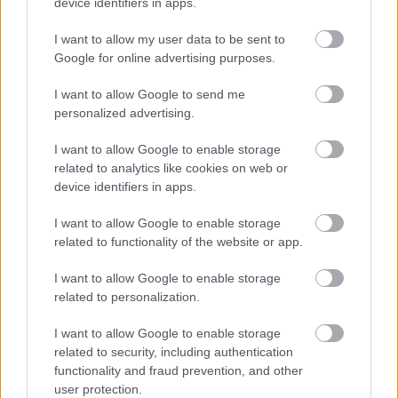
device identifiers in apps.
I want to allow my user data to be sent to
Google for online advertising purposes.
I want to allow Google to send me
personalized advertising.
A NAPOKBAN BEFEJEZŐDIK A GYŐRI
DÍSZKIVILÁGÍTÁS LEKAPCSOLÁSA
I want to allow Google to enable storage
related to analytics like cookies on web or
A város 77 helyszínén zajlik a munkavégzés, a Győr Projekt
device identifiers in apps.
kezelésében lévő épületek egy részét is érinti az intézkedés.
I want to allow Google to enable storage
Szólj hozzá!
related to functionality of the website or app.
I want to allow Google to enable storage
related to personalization.
I want to allow Google to enable storage
related to security, including authentication
functionality and fraud prevention, and other
user protection.