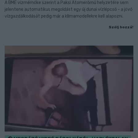
A BME vízmérnöke szerint a Paksi Atomerőmű helyzetére sem
jelentene automatikus megoldást egy új dunai vízlépcső - a jövő
vízgazdálkodását pedig már a klímamodellekre kell alapozni.
Szólj hozzá!