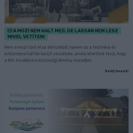
A MOZI NEM HALT MEG, DE LASSAN NEM LESZ
MIVEL VETÍTENI
Nem a mozi tűnt el az életünkből, hanem az a technikai és
intézményi háttér került veszélybe, amely lehetővé teszi, hogy
a film továbbra is közösségi élmény maradjon.
Szólj hozzá!