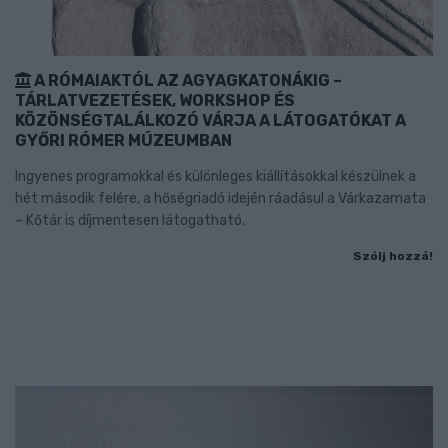
A RÓMAIAKTÓL AZ AGYAGKATONÁKIG –
TÁRLATVEZETÉSEK, WORKSHOP ÉS
KÖZÖNSÉGTALÁLKOZÓ VÁRJA A LÁTOGATÓKAT A
GYŐRI RÓMER MÚZEUMBAN
Ingyenes programokkal és különleges kiállításokkal készülnek a
hét második felére, a hőségriadó idején ráadásul a Várkazamata
– Kőtár is díjmentesen látogatható.
Szólj hozzá!