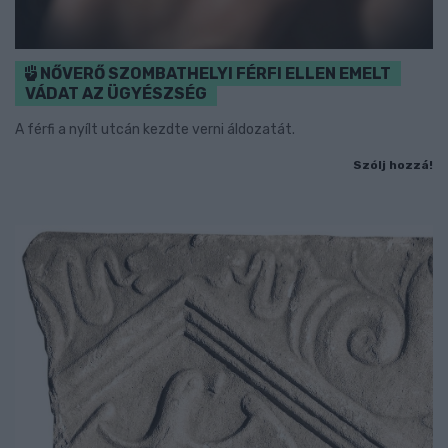
NŐVERŐ SZOMBATHELYI FÉRFI ELLEN EMELT
VÁDAT AZ ÜGYÉSZSÉG
A férfi a nyílt utcán kezdte verni áldozatát.
Szólj hozzá!