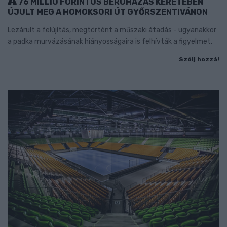
76 MILLIÓ FORINTOS BERUHÁZÁS KERETÉBEN
ÚJULT MEG A HOMOKSORI ÚT GYŐRSZENTIVÁNON
Lezárult a felújítás, megtörtént a műszaki átadás - ugyanakkor
a padka murvázásának hiányosságaira is felhívták a figyelmet.
Szólj hozzá!