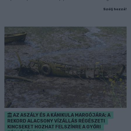
Szólj hozzá!
AZ ASZÁLY ÉS A KÁNIKULA MARGÓJÁRA: A
REKORD ALACSONY VÍZÁLLÁS RÉGÉSZETI
KINCSEKET HOZHAT FELSZÍNRE A GYŐRI