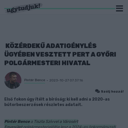
KÖZÉRDEKŰ ADATIGÉNYLÉS
ÜGYÉBEN VESZTETT PERT A GYŐRI
POLGÁRMESTERI HIVATAL
Pintér Bence
2023-10-27 07:37:16
Szólj hozzá!
Első fokon úgy ítélt a bíróság: ki kell adni a 2020-as
bútorbeszerzések részletes adatait.
Pintér Bence
a
Tiszta Szívvel a Városért
Egyesület
polgármesterjelöltje lesz a 2024-es önkormányzati