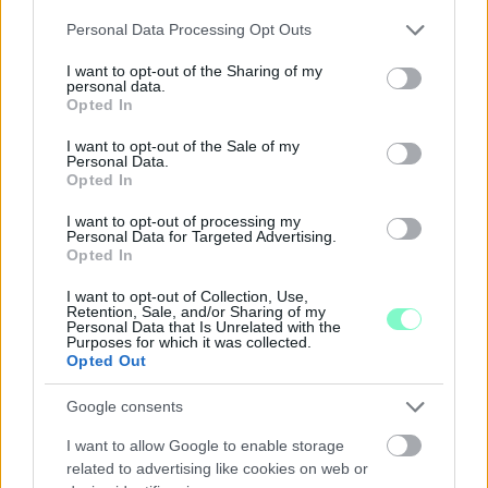
Please note that this website/app uses one or more Google
Personal Data Processing Opt Outs
services and may gather and store information including but
not limited to your visit or usage behaviour. You may click to
I want to opt-out of the Sharing of my
personal data.
grant or deny consent to Google and its third-party tags to
LAKOSSÁGI FÓRUMON MUTATJÁK BE A
Opted In
use your data for below specified purposes in below Google
GYŐRSZENTIVÁNI KÖR TÉR FELÚJÍTÁSÁNAK
consent section.
TERVEIT
I want to opt-out of the Sale of my
Personal Data.
Opted In
Augusztus 6-án a beruházás ütemezéséről és az új kerékpárút
építéséről is tájékoztatják az érdeklődőket.
I want to opt-out of processing my
Personal Data for Targeted Advertising.
Szólj hozzá!
Opted In
I want to opt-out of Collection, Use,
Retention, Sale, and/or Sharing of my
Personal Data that Is Unrelated with the
Purposes for which it was collected.
Opted Out
Google consents
I want to allow Google to enable storage
related to advertising like cookies on web or