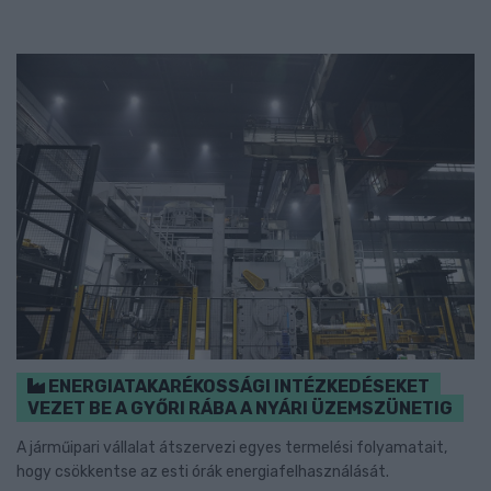
ENERGIATAKARÉKOSSÁGI INTÉZKEDÉSEKET
VEZET BE A GYŐRI RÁBA A NYÁRI ÜZEMSZÜNETIG
A járműipari vállalat átszervezi egyes termelési folyamatait,
hogy csökkentse az esti órák energiafelhasználását.