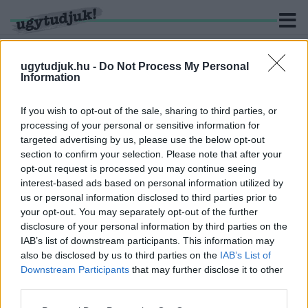
ugytudjuk.hu -
Do Not Process My Personal
Information
KERESÉS
If you wish to opt-out of the sale, sharing to third parties, or
processing of your personal or sensitive information for
3 hír találató a(z) "Budapest-Balaton kerékpárút"
targeted advertising by us, please use the below opt-out
cimkével ellátva.
section to confirm your selection. Please note that after your
opt-out request is processed you may continue seeing
interest-based ads based on personal information utilized by
KIPRÓBÁLTUK AZ ÉPÜLŐ BUDAPEST-BALATON
KERÉKPÁRUTAT, ÉS FÁJT
us or personal information disclosed to third parties prior to
your opt-out. You may separately opt-out of the further
2022. Április. 17. 14:13
disclosure of your personal information by third parties on the
A fővárosból Tordasig már aszfalton juthat el a kerékpáros,
IAB’s list of downstream participants. This information may
persze csak ha bírja szuflával.
also be disclosed by us to third parties on the
IAB’s List of
CSODÁS ÁLMOK JÖNNEK: ORSZÁGOS
Downstream Participants
that may further disclose it to other
KERÉKPÁROS FEJLESZTÉSEKET
third parties.
JELENTETTEK BE
Please note that this website/app uses one or more Google