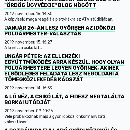
"ÖRDÖG ÜGYVÉDJE" BLOG MÖGÖTT
2019. november. 16. 14:30
A képviselő maga reagált a pletykákra az ATV stúdiójában.
JANUÁR 26-ÁN LESZ GYŐRBEN AZ IDŐKŐZI
POLGÁRMESTER-VÁLASZTÁS
2019. november. 15. 16:27
A ló néz, a csikó lát...
UNGÁR PÉTER: AZ ELLENZÉKI
EGYÜTTMŰKÖDÉS ARRA KÉSZÜL, HOGY OLYAN
POLGÁRMESTERE LEGYEN GYŐRNEK, AKINEK
ELSŐDLEGES FELADATA LESZ MEGOLDANI A
TÖMEGKÖZLEKEDÉS KÁOSZÁT
2019. november. 14. 16:59
A LÓ NÉZ, A CSIKÓ LÁT, A FIDESZ MEGTALÁLTA
BORKAI UTÓDJÁT
2019. november. 09. 10:36
Vele próbálkoznak majd a győri időközi önkormányzati
választáson.