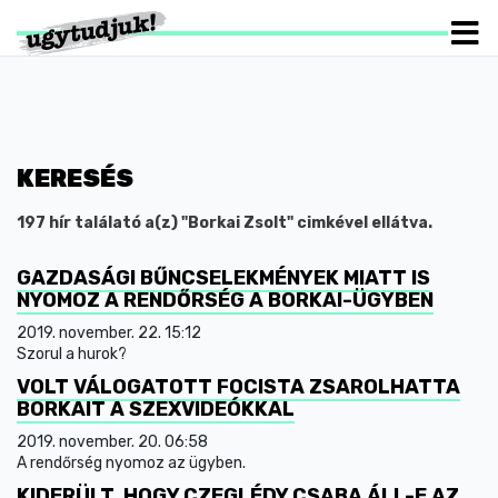
KERESÉS
197 hír találató a(z) "Borkai Zsolt" cimkével ellátva.
GAZDASÁGI BŰNCSELEKMÉNYEK MIATT IS
NYOMOZ A RENDŐRSÉG A BORKAI-ÜGYBEN
2019. november. 22. 15:12
Szorul a hurok?
VOLT VÁLOGATOTT FOCISTA ZSAROLHATTA
BORKAIT A SZEXVIDEÓKKAL
2019. november. 20. 06:58
A rendőrség nyomoz az ügyben.
KIDERÜLT, HOGY CZEGLÉDY CSABA ÁLL-E AZ