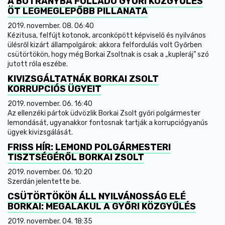
A BOTRÁNYBA FULLADÓ GYŐRI KÖZGYŰLÉS
ÖT LEGMEGLEPŐBB PILLANATA
2019. november. 08. 06:40
Kézitusa, felfújt kotonok, arconköpött képviselő és nyilvános
ülésről kizárt állampolgárok: akkora felfordulás volt Győrben
csütörtökön, hogy még Borkai Zsoltnak is csak a „kupleráj” szó
jutott róla eszébe.
KIVIZSGÁLTATNÁK BORKAI ZSOLT
KORRUPCIÓS ÜGYEIT
2019. november. 06. 16:40
Az ellenzéki pártok üdvözlik Borkai Zsolt győri polgármester
lemondását, ugyanakkor fontosnak tartják a korrupciógyanús
ügyek kivizsgálását.
FRISS HÍR: LEMOND POLGÁRMESTERI
TISZTSÉGÉRŐL BORKAI ZSOLT
2019. november. 06. 10:20
Szerdán jelentette be.
CSÜTÖRTÖKÖN ÁLL NYILVÁNOSSÁG ELÉ
BORKAI: MEGALAKUL A GYŐRI KÖZGYŰLÉS
2019. november. 04. 18:35