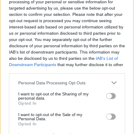
processing of your personal or sensitive information for
2023. október. 11. 17:18
A tervezett bevételnél több folyt be.
targeted advertising by us, please use the below opt-out
section to confirm your selection. Please note that after your
ÁLLATKERTI MŰKÖDÉSI ENGEDÉLYÉRT
opt-out request is processed you may continue seeing
FOLYAMODOTT A DÉZSI-FÉLE PAPAGÁJMENTŐ
interest-based ads based on personal information utilized by
ALAPÍTVÁNY
us or personal information disclosed to third parties prior to
2023. május. 24. 15:57
your opt-out. You may separately opt-out of the further
Riválisa akad a Xantus János Állatkertnek?
disclosure of your personal information by third parties on the
A SZENTIVÁNI IPARI PARK-BŐVÍTÉSRE TAVALY
IAB’s list of downstream participants. This information may
ÉV VÉGÉIG 1,1 MILLIÁRD FORINTOT KÖLTÖTT EL
also be disclosed by us to third parties on the
IAB’s List of
GYŐR
Downstream Participants
that may further disclose it to other
third parties.
2023. május. 18. 18:31
A Gazdasági és Tulajdonosi Bizottság ülésén az is kiderült: több
Please note that this website/app uses one or more Google
Personal Data Processing Opt Outs
parkolóautomat érkezik nyáron az új fizetős körzetbe.
services and may gather and store information including but
A TIGRIS ÖLELÉSE
not limited to your visit or usage behaviour. You may click to
I want to opt-out of the Sharing of my
personal data.
grant or deny consent to Google and its third-party tags to
2022. augusztus. 14. 08:56
Opted In
use your data for below specified purposes in below Google
Ezt a novellát egy pályázatra adtam be, ott nem nyert
consent section.
helyezést, de hátha nektek tetszik! Jó szórakozást és
I want to opt-out of the Sale of my
Personal Data.
borzongást!
Opted In
ÚGY NÉZ KI, NEM KAP 500 MILLIÓT A