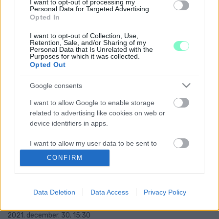
PAPAGÁJMENTŐ ALAPÍTVÁNYRA DÉZSI
I want to opt-out of processing my
POLGÁRMESTER
Personal Data for Targeted Advertising.
Opted In
2022. Április. 29. 07:21
Úgy tűnt, hogy állatkert-igazgatótól államtitkárig mindenki a
I want to opt-out of Collection, Use,
projekt mögött áll, de kérdéses, hogy mi lesz a polgármester
Retention, Sale, and/or Sharing of my
Personal Data that Is Unrelated with the
szívügyével.
Purposes for which it was collected.
Opted Out
EGY BRIT ÁLLATKERTBEN MÁSFÉL FONTTÉRT
CSÓTÁNYOKAT NEVEZNEK EL AZ EMBEREK AZ
EXEIKRŐL
Google consents
2022. február. 14. 19:48
I want to allow Google to enable storage
Az állatkert vezetői szerint vannak, akik inkább így ünnepelnék a
related to advertising like cookies on web or
Valentin-napot.
device identifiers in apps.
MEGLÁTTA ÁRNYÉKÁT A FŐVÁROSI
ÁLLATKERT MEDVÉJE
I want to allow my user data to be sent to
Google for online advertising purposes.
2022. február. 02. 14:06
CONFIRM
Hosszú tél vár még ránk.
I want to allow Google to send me
EGY AMERIKAI ÁLLATKERTBEN LELŐTTEK EGY
personalized advertising.
MALÁJ TIGRIST, AMELY MEGRAGADTA EGY
Data Deletion
Data Access
Privacy Policy
TAKARÍTÓ KARJÁT
I want to allow Google to enable storage
related to analytics like cookies on web or
2021. december. 30. 15:30