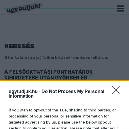
KERESÉS
8 hír találató a(z) "albérletárak" cimkével ellátva.
A FELSŐOKTATÁSI PONTHATÁROK
KIHIRDETÉSE UTÁN GYŐRBEN ÉS
SZOMBATHELYEN IS DRÁGULHATNAK AZ
ALBÉRLETEK
ugytudjuk.hu -
Do Not Process My Personal
Information
2026. július. 24. 11:39
Az ingatlanpiaci szakértők szerint akár 5 százalékkal is
emelkedhetnek a bérleti díjak az egyetemvárosokban, ahol a
If you wish to opt-out of the sale, sharing to third parties, or
hallgatók és a munkavállalók ugyanazokért a lakásokért
processing of your personal or sensitive information for
versenyeznek.
targeted advertising by us, please use the below opt-out
30 EZERRŐL 40 EZER FORINTRA NŐHET
section to confirm your selection. Please note that after your