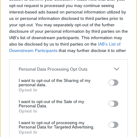
SZOMBATHELYEN AZ ALBÉRLET TÁMOGATÁS
opt-out request is processed you may continue seeing
interest-based ads based on personal information utilized by
2023. november. 23. 15:11
us or personal information disclosed to third parties prior to
Az egy négyzetméterre számított albérleti díj összeg, pedig
your opt-out. You may separately opt-out of the further
kétezer forintról kétezer-ötszázra nőhet.
disclosure of your personal information by third parties on the
GYŐRBEN A LEGDRÁGÁBB AZ ALBÉRLET AZ
IAB’s list of downstream participants. This information may
EGYETEMI VÁROSOK KÖZÜL
also be disclosed by us to third parties on the
IAB’s List of
2022. július. 21. 09:36
Downstream Participants
that may further disclose it to other
Mind Budapesten, mind vidéken emelkedtek a bérleti díjak.
third parties.
REKORDMAGASAK AZ ALBÉRLETÁRAK:
Please note that this website/app uses one or more Google
Personal Data Processing Opt Outs
HAVONTA ÁTLAGOSAN 170 EZER FORINTBA
services and may gather and store information including but
KERÜL EGY LAKÁS BUDAPESTEN, AKÁR 150
not limited to your visit or usage behaviour. You may click to
I want to opt-out of the Sharing of my
EZER FORINT IS LEHET A LAKBÉR GYŐRBEN
personal data.
grant or deny consent to Google and its third-party tags to
Opted In
2022. Április. 29. 12:00
use your data for below specified purposes in below Google
Országszerte megugrott a kereslet a kiadó lakások iránt.
consent section.
I want to opt-out of the Sale of my
Personal Data.
2022-BEN TOVÁBB NŐHETNEK A BUDAPESTI
Opted In
ALBÉRLETÁRAK
2022. január. 12. 06:23
I want to opt-out of processing my
Personal Data for Targeted Advertising.
Véget érhet az olcsó lakások kora.
Opted In