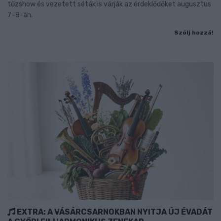
tűzshow és vezetett séták is várják az érdeklődőket augusztus
7–8-án.
Szólj hozzá!
EXTRA: A VÁSÁRCSARNOKBAN NYITJA ÚJ ÉVADÁT