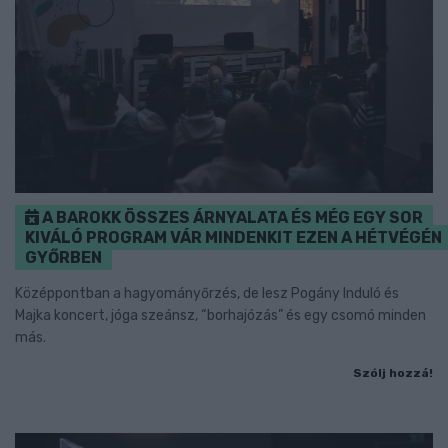
A BAROKK ÖSSZES ÁRNYALATA ÉS MÉG EGY SOR
KIVÁLÓ PROGRAM VÁR MINDENKIT EZEN A HÉTVÉGÉN
GYŐRBEN
Középpontban a hagyományőrzés, de lesz Pogány Induló és
Majka koncert, jóga szeánsz, “borhajózás” és egy csomó minden
más.
Szólj hozzá!