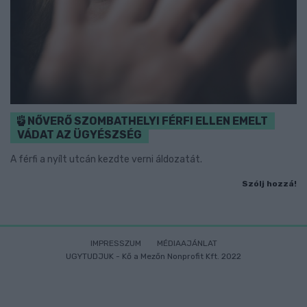
NŐVERŐ SZOMBATHELYI FÉRFI ELLEN EMELT
VÁDAT AZ ÜGYÉSZSÉG
A férfi a nyílt utcán kezdte verni áldozatát.
Szólj hozzá!
IMPRESSZUM
MÉDIAAJÁNLAT
UGYTUDJUK - Kő a Mezőn Nonprofit Kft. 2022