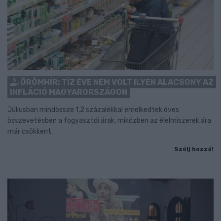
ÖRÖMHÍR: TÍZ ÉVE NEM VOLT ILYEN ALACSONY AZ
INFLÁCIÓ MAGYARORSZÁGON
Júliusban mindössze 1,2 százalékkal emelkedtek éves
összevetésben a fogyasztói árak, miközben az élelmiszerek ára
már csökkent.
Szólj hozzá!