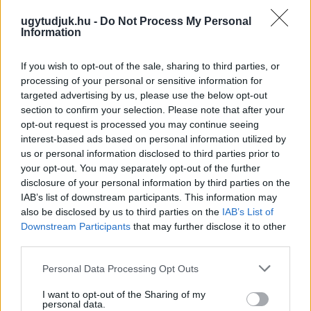
ugytudjuk.hu -
Do Not Process My Personal
Information
If you wish to opt-out of the sale, sharing to third parties, or
processing of your personal or sensitive information for
targeted advertising by us, please use the below opt-out
section to confirm your selection. Please note that after your
opt-out request is processed you may continue seeing
interest-based ads based on personal information utilized by
us or personal information disclosed to third parties prior to
your opt-out. You may separately opt-out of the further
disclosure of your personal information by third parties on the
IAB’s list of downstream participants. This information may
also be disclosed by us to third parties on the
IAB’s List of
Downstream Participants
that may further disclose it to other
CSILLAGOK, HULLÓCSILLAGOK ÉS
third parties.
NAPFOGYATKOZÁS: KÜLÖNLEGES CSILLAGÁSZATI
PROGRAMOK JÖNNEK GYŐRBEN ÉS NYÚLON
Please note that this website/app uses one or more Google
Personal Data Processing Opt Outs
services and may gather and store information including but
Három estén is az égbolt kerül a középpontba: távcsöves
not limited to your visit or usage behaviour. You may click to
I want to opt-out of the Sharing of my
megfigyelések, zenés installációk és lézeres csillagtúrák mellett
personal data.
grant or deny consent to Google and its third-party tags to