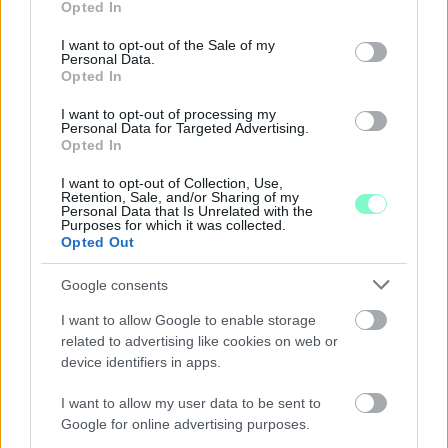
augusztus 12-én egy látványos részleges napfogyatkozást is
Opted In
use your data for below specified purposes in below Google
megfigyelhetnek az érdeklődők.
consent section.
I want to opt-out of the Sale of my
Personal Data.
Szólj hozzá!
Opted In
I want to opt-out of processing my
Personal Data for Targeted Advertising.
Opted In
I want to opt-out of Collection, Use,
Retention, Sale, and/or Sharing of my
Personal Data that Is Unrelated with the
Purposes for which it was collected.
Opted Out
Google consents
I want to allow Google to enable storage
related to advertising like cookies on web or
device identifiers in apps.
I want to allow my user data to be sent to
IGAZI RITKASÁG: KILENC NAPPAL KORÁBBAN
Google for online advertising purposes.
NYITJÁK MEG A FELÚJÍTÁS ALATT ÁLLÓ HECSEI ÚTI