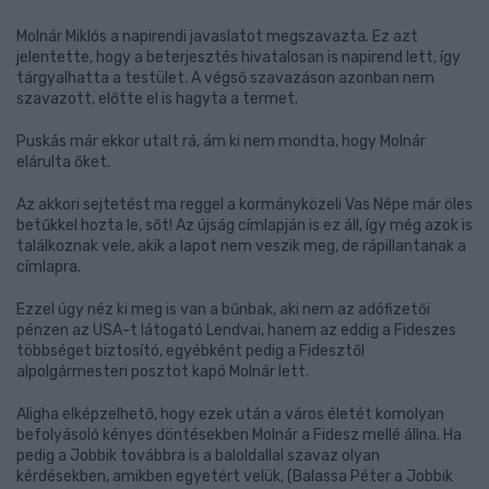
Molnár Miklós a napirendi javaslatot megszavazta. Ez azt
jelentette, hogy a beterjesztés hivatalosan is napirend lett, így
tárgyalhatta a testület. A végső szavazáson azonban nem
szavazott, előtte el is hagyta a termet.
Puskás már ekkor utalt rá, ám ki nem mondta, hogy Molnár
elárulta őket.
Az akkori sejtetést ma reggel a kormányközeli Vas Népe már öles
betűkkel hozta le, sőt! Az újság címlapján is ez áll, így még azok is
találkoznak vele, akik a lapot nem veszik meg, de rápillantanak a
címlapra.
Ezzel úgy néz ki meg is van a bűnbak, aki nem az adófizetői
pénzen az USA-t látogató Lendvai, hanem az eddig a Fideszes
többséget biztosító, egyébként pedig a Fidesztől
alpolgármesteri posztot kapó Molnár lett.
Aligha elképzelhető, hogy ezek után a város életét komolyan
befolyásoló kényes döntésekben Molnár a Fidesz mellé állna. Ha
pedig a Jobbik továbbra is a baloldallal szavaz olyan
kérdésekben, amikben egyetért velük, (Balassa Péter a Jobbik