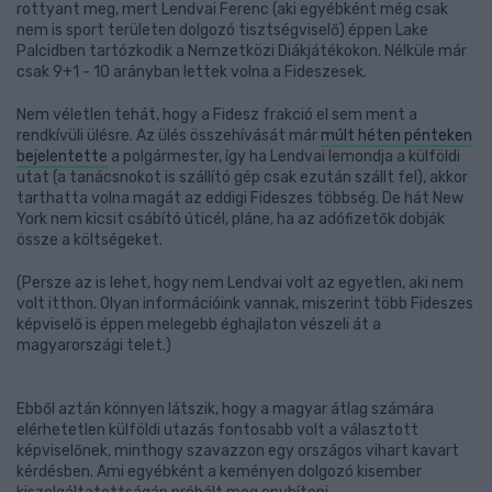
rottyant meg, mert Lendvai Ferenc (aki egyébként még csak
nem is sport területen dolgozó tisztségviselő) éppen Lake
Palcidben tartózkodik a Nemzetközi Diákjátékokon. Nélküle már
csak 9+1 - 10 arányban lettek volna a Fideszesek.
Nem véletlen tehát, hogy a Fidesz frakció el sem ment a
rendkívüli ülésre. Az ülés összehívását már
múlt héten pénteken
bejelentette
a polgármester, így ha Lendvai lemondja a külföldi
utat (a tanácsnokot is szállító gép csak ezután szállt fel), akkor
tarthatta volna magát az eddigi Fideszes többség. De hát New
York nem kicsit csábító úticél, pláne, ha az adófizetők dobják
össze a költségeket.
(Persze az is lehet, hogy nem Lendvai volt az egyetlen, aki nem
volt itthon. Olyan információink vannak, miszerint több Fideszes
képviselő is éppen melegebb éghajlaton vészeli át a
magyarországi telet.)
Ebből aztán könnyen látszik, hogy a magyar átlag számára
elérhetetlen külföldi utazás fontosabb volt a választott
képviselőnek, minthogy szavazzon egy országos vihart kavart
kérdésben. Ami egyébként a keményen dolgozó kisember