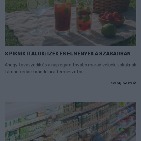
PIKNIK ITALOK: ÍZEK ÉS ÉLMÉNYEK A SZABADBAN
Ahogy tavaszodik és a nap egyre tovább marad velünk, sokaknak
támad kedve kirándulni a természetbe.
Szólj hozzá!