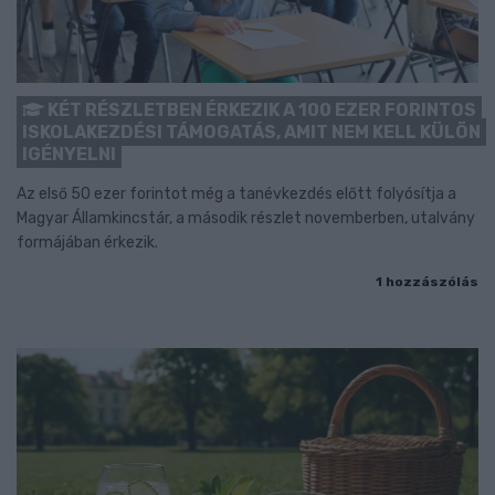
KÉT RÉSZLETBEN ÉRKEZIK A 100 EZER FORINTOS
ISKOLAKEZDÉSI TÁMOGATÁS, AMIT NEM KELL KÜLÖN
IGÉNYELNI
Az első 50 ezer forintot még a tanévkezdés előtt folyósítja a
Magyar Államkincstár, a második részlet novemberben, utalvány
formájában érkezik.
1 hozzászólás