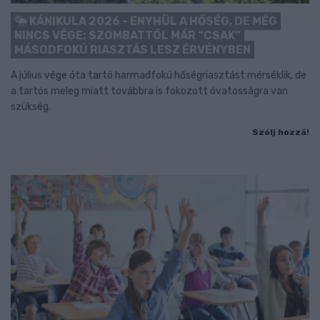
KÁNIKULA 2026 - ENYHÜL A HŐSÉG, DE MÉG
NINCS VÉGE: SZOMBATTÓL MÁR “CSAK”
MÁSODFOKÚ RIASZTÁS LESZ ÉRVÉNYBEN
A július vége óta tartó harmadfokú hőségriasztást mérséklik, de
a tartós meleg miatt továbbra is fokozott óvatosságra van
szükség.
Szólj hozzá!