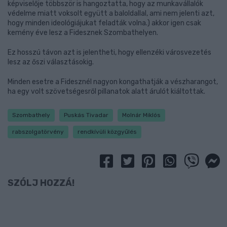
képviselője többször is hangoztatta, hogy az munkavállalók
védelme miatt voksolt együtt a baloldallal, ami nem jelenti azt,
hogy minden ideológiájukat feladták volna.) akkor igen csak
kemény éve lesz a Fidesznek Szombathelyen.
Ez hosszú távon azt is jelentheti, hogy ellenzéki városvezetés
lesz az őszi választásokig.
Minden esetre a Fidesznél nagyon kongathatják a vészharangot,
ha egy volt szövetségesről pillanatok alatt árulót kiáltottak.
Szombathely
Puskás Tivadar
Molnár Miklós
rabszolgatörvény
rendkívüli közgyűlés
SZÓLJ HOZZÁ!