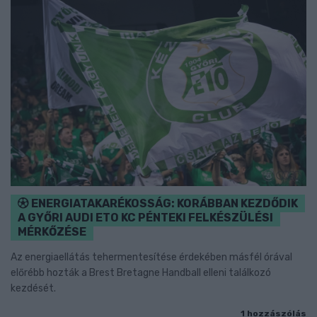
ENERGIATAKARÉKOSSÁG: KORÁBBAN KEZDŐDIK
A GYŐRI AUDI ETO KC PÉNTEKI FELKÉSZÜLÉSI
MÉRKŐZÉSE
Az energiaellátás tehermentesítése érdekében másfél órával
előrébb hozták a Brest Bretagne Handball elleni találkozó
kezdését.
1 hozzászólás