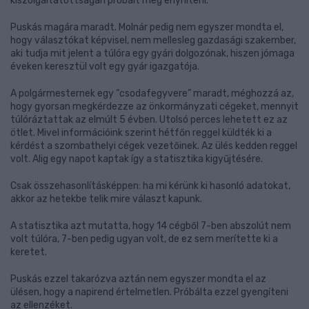
kiszolgáltatottságán próbált meg enyhíteni.
Puskás magára maradt. Molnár pedig nem egyszer mondta el,
hogy választókat képvisel, nem mellesleg gazdasági szakember,
aki tudja mit jelent a túlóra egy gyári dolgozónak, hiszen jómaga
éveken keresztül volt egy gyár igazgatója.
A polgármesternek egy “csodafegyvere” maradt, méghozzá az,
hogy gyorsan megkérdezze az önkormányzati cégeket, mennyit
túlóráztattak az elmúlt 5 évben. Utolsó perces lehetett ez az
ötlet. Mivel információink szerint hétfőn reggel küldték ki a
kérdést a szombathelyi cégek vezetőinek. Az ülés kedden reggel
volt. Alig egy napot kaptak így a statisztika kigyűjtésére.
Csak összehasonlításképpen: ha mi kérünk ki hasonló adatokat,
akkor az hetekbe telik mire választ kapunk.
A statisztika azt mutatta, hogy 14 cégből 7-ben abszolút nem
volt túlóra, 7-ben pedig ugyan volt, de ez sem merítette ki a
keretet.
Puskás ezzel takarózva aztán nem egyszer mondta el az
ülésen, hogy a napirend értelmetlen. Próbálta ezzel gyengíteni
az ellenzéket.