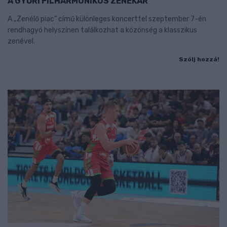
A GYŐRI FILHARMONIKUS ZENEKAR
A „Zenélő piac” című különleges koncerttel szeptember 7-én
rendhagyó helyszínen találkozhat a közönség a klasszikus
zenével.
Szólj hozzá!