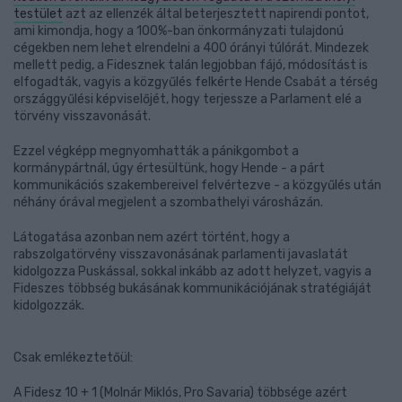
testület
azt az ellenzék által beterjesztett napirendi pontot,
ami kimondja, hogy a 100%-ban önkormányzati tulajdonú
cégekben nem lehet elrendelni a 400 órányi túlórát. Mindezek
mellett pedig, a Fidesznek talán legjobban fájó, módosítást is
elfogadták, vagyis a közgyűlés felkérte Hende Csabát a térség
országgyűlési képviselőjét, hogy terjessze a Parlament elé a
törvény visszavonását.
Ezzel végképp megnyomhatták a pánikgombot a
kormánypártnál, úgy értesültünk, hogy Hende - a párt
kommunikációs szakembereivel felvértezve - a közgyűlés után
néhány órával megjelent a szombathelyi városházán.
Látogatása azonban nem azért történt, hogy a
rabszolgatörvény visszavonásának parlamenti javaslatát
kidolgozza Puskással, sokkal inkább az adott helyzet, vagyis a
Fideszes többség bukásának kommunikációjának stratégiáját
kidolgozzák.
Csak emlékeztetőül:
A Fidesz 10 + 1 (Molnár Miklós, Pro Savaria) többsége azért