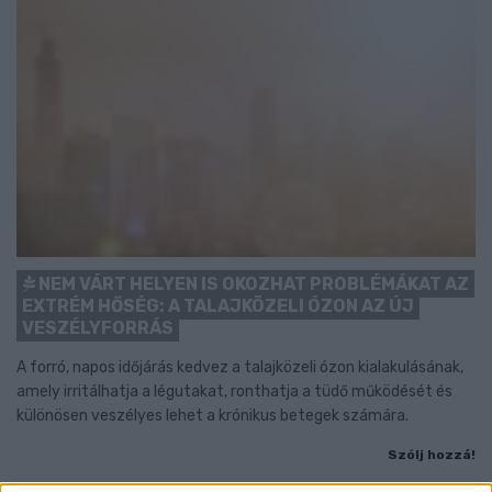
NEM VÁRT HELYEN IS OKOZHAT PROBLÉMÁKAT AZ
EXTRÉM HŐSÉG: A TALAJKÖZELI ÓZON AZ ÚJ
VESZÉLYFORRÁS
A forró, napos időjárás kedvez a talajközeli ózon kialakulásának,
amely irritálhatja a légutakat, ronthatja a tüdő működését és
különösen veszélyes lehet a krónikus betegek számára.
Szólj hozzá!