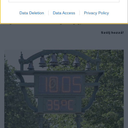
KICSERÉLTÉK A GYŐRI KÓRHÁZBAN
MEGHIBÁSODOTT TRANSZFORMÁTORT
Data Deletion
Data Access
Privacy Policy
Megkezdték az elhalasztott egészségügyi ellátásokat.
Szólj hozzá!