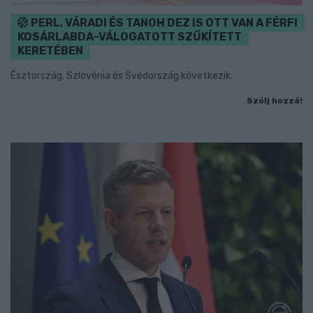
PERL, VÁRADI ÉS TANOH DEZ IS OTT VAN A FÉRFI
KOSÁRLABDA-VÁLOGATOTT SZŰKÍTETT
KERETÉBEN
Észtország, Szlovénia és Svédország következik.
Szólj hozzá!