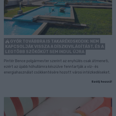
GYŐR TOVÁBBRA IS TAKARÉKOSKODIK: NEM
KAPCSOLJÁK VISSZA A DÍSZKIVILÁGÍTÁST, ÉS A
LEGTÖBB SZÖKŐKÚT SEM INDUL ÚJRA
Pintér Bence polgármester szerint az enyhülés csak átmeneti,
ezért az újabb hőhullámra készülve fenntartják a víz- és
energiahasználat csökkentésére hozott városi intézkedéseket.
Szólj hozzá!