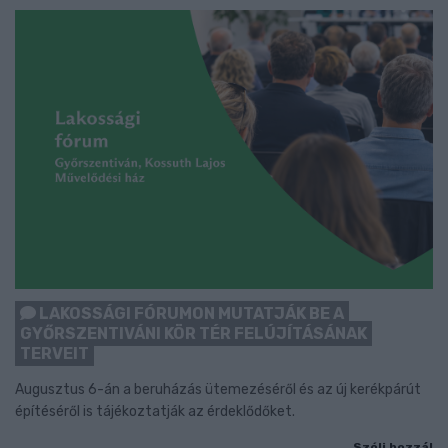
LAKOSSÁGI FÓRUMON MUTATJÁK BE A
GYŐRSZENTIVÁNI KÖR TÉR FELÚJÍTÁSÁNAK
TERVEIT
Augusztus 6-án a beruházás ütemezéséről és az új kerékpárút
építéséről is tájékoztatják az érdeklődőket.
Szólj hozzá!