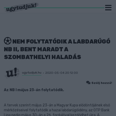
NEM FOLYTATÓDIK A LABDARÚGÓ
NB II, BENT MARADT A
SZOMBATHELYI HALADÁS
ugytudjuk.hu
2020-05-04 20:12:00
Szólj hozzá!
Az NB I május 23-án folytatódik.
A tervek szerint május 23-án a Magyar Kupa elődöntőjének első
mérkőzéseivel folytatódik a hazai labdarúgóidény, az OTP Bank
Liga pedig május 30-án a 26. fordulóval kezdődhet újra. A