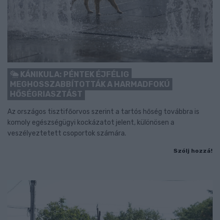
KÁNIKULA: PÉNTEK ÉJFÉLIG
MEGHOSSZABBÍTOTTÁK A HARMADFOKÚ
HŐSÉGRIASZTÁST
Az országos tisztifőorvos szerint a tartós hőség továbbra is
komoly egészségügyi kockázatot jelent, különösen a
veszélyeztetett csoportok számára.
Szólj hozzá!