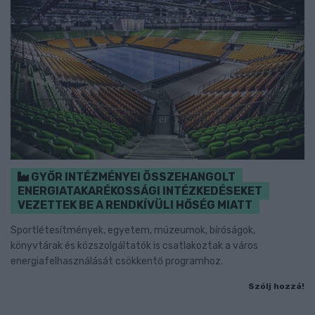
GYŐR INTÉZMÉNYEI ÖSSZEHANGOLT
ENERGIATAKARÉKOSSÁGI INTÉZKEDÉSEKET
VEZETTEK BE A RENDKÍVÜLI HŐSÉG MIATT
Sportlétesítmények, egyetem, múzeumok, bíróságok,
könyvtárak és közszolgáltatók is csatlakoztak a város
energiafelhasználását csökkentő programhoz.
Szólj hozzá!