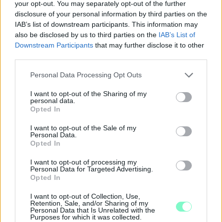
your opt-out. You may separately opt-out of the further
disclosure of your personal information by third parties on the
Szólj hozzá!
IAB’s list of downstream participants. This information may
also be disclosed by us to third parties on the
IAB’s List of
Downstream Participants
that may further disclose it to other
third parties.
Please note that this website/app uses one or more Google
Personal Data Processing Opt Outs
services and may gather and store information including but
not limited to your visit or usage behaviour. You may click to
I want to opt-out of the Sharing of my
personal data.
grant or deny consent to Google and its third-party tags to
Opted In
use your data for below specified purposes in below Google
consent section.
I want to opt-out of the Sale of my
Personal Data.
Opted In
I want to opt-out of processing my
Personal Data for Targeted Advertising.
Opted In
KÁNIKULA-AKTUÁL: MEGHOSSZABBÍTOTTÁK A
I want to opt-out of Collection, Use,
HŐSÉGRIASZTÁST, A KÖVETKEZŐ 48 ÓRA LEHET A
Retention, Sale, and/or Sharing of my
Personal Data that Is Unrelated with the
LEGKRITIKUSABB AZ ENERGIAELLÁTÁS
Purposes for which it was collected.