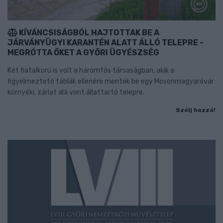
KÍVÁNCSISÁGBÓL HAJTOTTAK BE A
JÁRVÁNYÜGYI KARANTÉN ALATT ÁLLÓ TELEPRE -
MEGRÓTTA ŐKET A GYŐRI ÜGYÉSZSÉG
Két fiatalkorú is volt a háromfős társaságban, akik a
figyelmeztető táblák ellenére mentek be egy Mosonmagyaróvár
környéki, zárlat alá vont állattartó telepre.
Szólj hozzá!