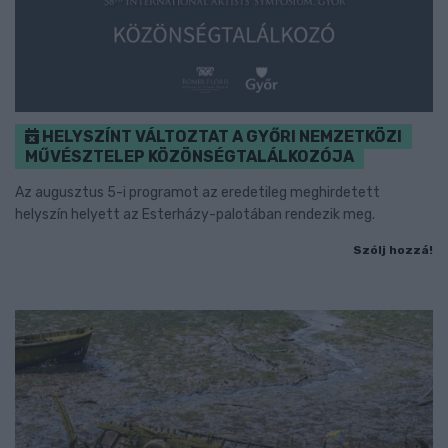
HELYSZÍNT VÁLTOZTAT A GYŐRI NEMZETKÖZI
MŰVÉSZTELEP KÖZÖNSÉGTALÁLKOZÓJA
Az augusztus 5-i programot az eredetileg meghirdetett
helyszín helyett az Esterházy-palotában rendezik meg.
Szólj hozzá!