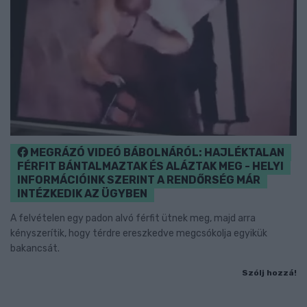
MEGRÁZÓ VIDEÓ BÁBOLNÁRÓL: HAJLÉKTALAN
FÉRFIT BÁNTALMAZTAK ÉS ALÁZTAK MEG - HELYI
INFORMÁCIÓINK SZERINT A RENDŐRSÉG MÁR
INTÉZKEDIK AZ ÜGYBEN
A felvételen egy padon alvó férfit ütnek meg, majd arra
kényszerítik, hogy térdre ereszkedve megcsókolja egyikük
bakancsát.
Szólj hozzá!