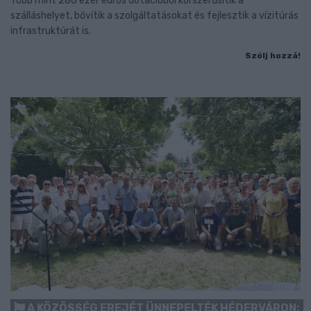
Több mint 280 ezer eurós dotációból korszerűsítik a
szálláshelyet, bővítik a szolgáltatásokat és fejlesztik a vízitúrás
infrastruktúrát is.
Szólj hozzá!
A KÖZÖSSÉG EREJÉT ÜNNEPELTÉK HÉDERVÁRON: