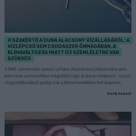
SZAKÉRTŐ A DUNA ALACSONY VÍZÁLLÁSÁRÓL: A
VÍZLÉPCSŐ SEM CSODASZER ÖNMAGÁBAN, A
KLÍMAVÁLTOZÁS MIATT ÚJ SZEMLÉLETRE VAN
SZÜKSÉG
A BME vízmérnöke szerint a Paksi Atomerőmű helyzetére sem
jelentene automatikus megoldást egy új dunai vízlépcső - a jövő
vízgazdálkodását pedig már a klímamodellekre kell alapozni.
Szólj hozzá!