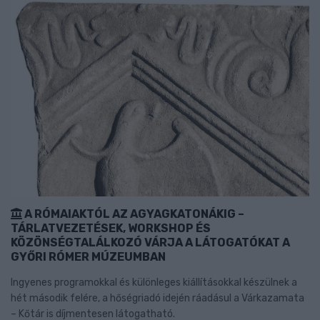
A RÓMAIAKTÓL AZ AGYAGKATONÁKIG –
TÁRLATVEZETÉSEK, WORKSHOP ÉS
KÖZÖNSÉGTALÁLKOZÓ VÁRJA A LÁTOGATÓKAT A
GYŐRI RÓMER MÚZEUMBAN
Ingyenes programokkal és különleges kiállításokkal készülnek a
hét második felére, a hőségriadó idején ráadásul a Várkazamata
– Kőtár is díjmentesen látogatható.