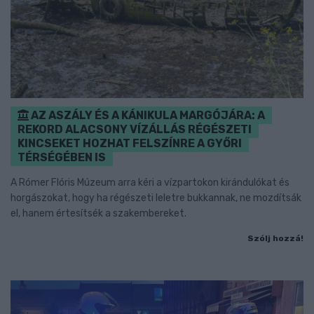
AZ ASZÁLY ÉS A KÁNIKULA MARGÓJÁRA: A
REKORD ALACSONY VÍZÁLLÁS RÉGÉSZETI
KINCSEKET HOZHAT FELSZÍNRE A GYŐRI
TÉRSÉGÉBEN IS
A Rómer Flóris Múzeum arra kéri a vízpartokon kirándulókat és
horgászokat, hogy ha régészeti leletre bukkannak, ne mozdítsák
el, hanem értesítsék a szakembereket.
Szólj hozzá!