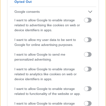
SZEMPONTJÁBÓL, DE AZ UTOLSÓ PAKSI TURBINA
Opted Out
EGYELŐRE KITART
Google consents
A Védelmi Munkacsoport szerint egyelőre stabil az ország
villamosenergia-rendszere, de továbbra is takarékosságra kérik
I want to allow Google to enable storage
a lakosságot és a nagyfogyasztókat.
related to advertising like cookies on web or
device identifiers in apps.
Szólj hozzá!
I want to allow my user data to be sent to
Google for online advertising purposes.
I want to allow Google to send me
personalized advertising.
I want to allow Google to enable storage
related to analytics like cookies on web or
device identifiers in apps.
I want to allow Google to enable storage
related to functionality of the website or app.
I want to allow Google to enable storage