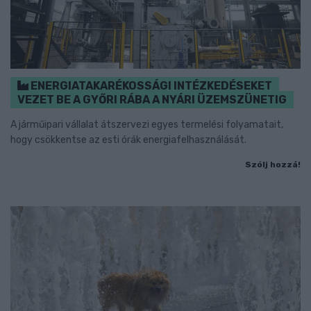
ENERGIATAKARÉKOSSÁGI INTÉZKEDÉSEKET
VEZET BE A GYŐRI RÁBA A NYÁRI ÜZEMSZÜNETIG
A járműipari vállalat átszervezi egyes termelési folyamatait,
hogy csökkentse az esti órák energiafelhasználását.
Szólj hozzá!