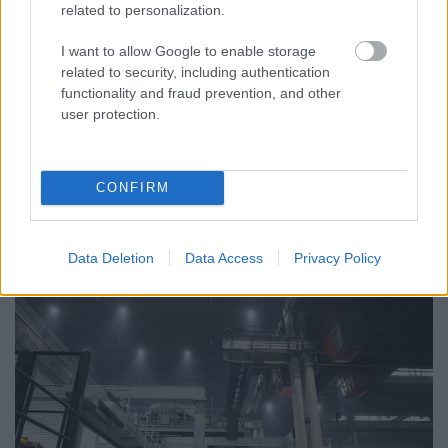
related to personalization.
I want to allow Google to enable storage
FONTOS ÜZENET A HŐSÉGRIADÓ IDEJÉRE: A GYŐR
APPLIKÁCIÓ LETÖLTÉSÉRE BIZTATJA A
related to security, including authentication
LAKOSSÁGOT KÓSA ROLAND
functionality and fraud prevention, and other
user protection.
Az alpolgármester szerint a rendkívüli kánikula a
közműrendszereket is fokozottan terheli, ezért érdemes
bekapcsolni a push értesítéseket.
CONFIRM
Szólj hozzá!
Data Deletion
Data Access
Privacy Policy