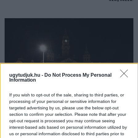
ugytudjuk.hu -
Do Not Process My Personal
Information
If you wish to opt-out of the sale, sharing to third parties, or
processing of your personal or sensitive information for
targeted advertising by us, please use the below opt-out
A NAPOKBAN BEFEJEZŐDIK A GYŐRI
section to confirm your selection. Please note that after your
DÍSZKIVILÁGÍTÁS LEKAPCSOLÁSA
opt-out request is processed you may continue seeing
interest-based ads based on personal information utilized by
A város 77 helyszínén zajlik a munkavégzés, a Győr Projekt
us or personal information disclosed to third parties prior to
kezelésében lévő épületek egy részét is érinti az intézkedés.