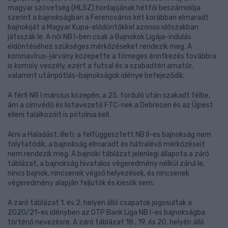
magyar szövetség (MLSZ) honlapjának hétfői beszámolója
szerint a bajnokságban a Ferencváros két korábban elmaradt
bajnokiját a Magyar Kupa-elődöntőkkel azonos időszakban
játsszák le. A női NB I-ben csak a Bajnokok Ligája-indulás
eldöntéséhez szükséges mérkőzéseket rendezik meg. A
koronavírus-járvány közepette a tömeges érintkezés továbbra
is komoly veszély, ezért a futsal és a szabadtéri amatőr,
valamint utánpótlás-bajnokságok idénye befejeződik.
A férfi NB I március közepén, a 25. forduló után szakadt félbe,
ám a címvédő és listavezető FTC-nek a Debrecen és az Újpest
elleni találkozóit is pótolnia kell.
Ami a Haladást, illeti: a felfüggesztett NB II-es bajnokság nem
folytatódik, a bajnokság elmaradt és hátralévő mérkőzéseit
nem rendezik meg. A bajnoki táblázat jelenlegi állapota a záró
táblázat, a bajnokság hivatalos végeredmény nélkül zárul le,
nincs bajnok, nincsenek végső helyezések, és nincsenek
végeredmény alapján feljutók és kiesők sem.
A záró táblázat 1. és 2. helyén álló csapatok jogosultak a
2020/21-es idényben az OTP Bank Liga NB I-es bajnokságba
történő nevezésre. A záró táblázat 18., 19. és 20. helyén álló