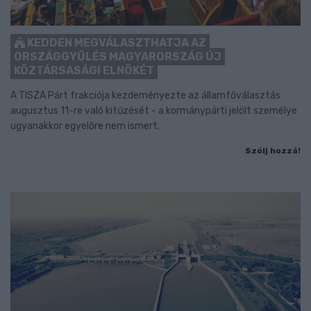
KEDDEN MEGVÁLASZTHATJA AZ
ORSZÁGGYŰLÉS MAGYARORSZÁG ÚJ
KÖZTÁRSASÁGI ELNÖKÉT
A TISZA Párt frakciója kezdeményezte az államfőválasztás
augusztus 11-re való kitűzését - a kormánypárti jelölt személye
ugyanakkor egyelőre nem ismert.
Szólj hozzá!