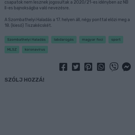
csapatok nem lesznek jogosultak a 2020/21-es idényben az NB
II-es bajnokságba való nevezésre.
A Szombathelyi Haladás a 17. helyen áll, négy ponttal előzi meg a
18. (kieső) Tiszakécskét.
Szombathelyi Haladás
labdarúgás
magyar foci
sport
MLSZ
koronavírus
SZÓLJ HOZZÁ!