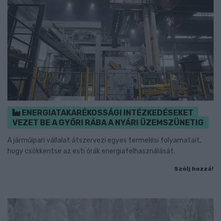
ENERGIATAKARÉKOSSÁGI INTÉZKEDÉSEKET
VEZET BE A GYŐRI RÁBA A NYÁRI ÜZEMSZÜNETIG
A járműipari vállalat átszervezi egyes termelési folyamatait,
hogy csökkentse az esti órák energiafelhasználását.
Szólj hozzá!