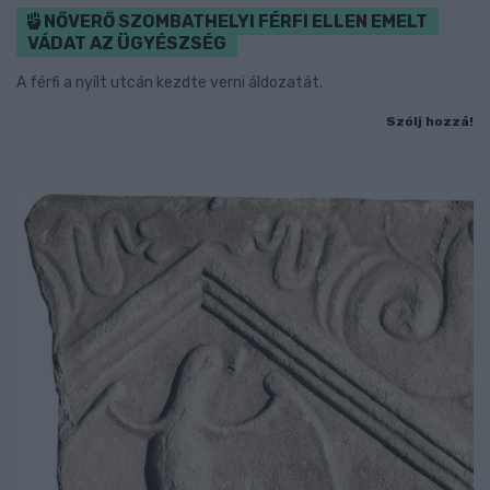
NŐVERŐ SZOMBATHELYI FÉRFI ELLEN EMELT
VÁDAT AZ ÜGYÉSZSÉG
A férfi a nyílt utcán kezdte verni áldozatát.
Szólj hozzá!