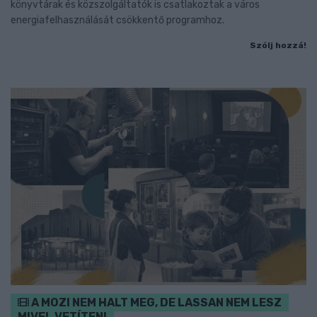
könyvtárak és közszolgáltatók is csatlakoztak a város
energiafelhasználását csökkentő programhoz.
Szólj hozzá!
A MOZI NEM HALT MEG, DE LASSAN NEM LESZ
MIVEL VETÍTENI