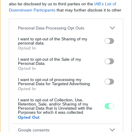
also be disclosed by us to third parties on the
IAB’s List of
Downstream Participants
that may further disclose it to other
third parties.
Please note that this website/app uses one or more Google
Personal Data Processing Opt Outs
services and may gather and store information including but
not limited to your visit or usage behaviour. You may click to
I want to opt-out of the Sharing of my
personal data.
grant or deny consent to Google and its third-party tags to
Opted In
use your data for below specified purposes in below Google
consent section.
I want to opt-out of the Sale of my
Personal Data.
Opted In
SZAKÉRTŐ A DUNA ALACSONY VÍZÁLLÁSÁRÓL: A
VÍZLÉPCSŐ SEM CSODASZER ÖNMAGÁBAN, A
I want to opt-out of processing my
KLÍMAVÁLTOZÁS MIATT ÚJ SZEMLÉLETRE VAN
Personal Data for Targeted Advertising.
SZÜKSÉG
Opted In
A BME vízmérnöke szerint a Paksi Atomerőmű helyzetére sem
I want to opt-out of Collection, Use,
Retention, Sale, and/or Sharing of my
jelentene automatikus megoldást egy új dunai vízlépcső - a jövő
Personal Data that Is Unrelated with the
vízgazdálkodását pedig már a klímamodellekre kell alapozni.
Purposes for which it was collected.
Opted Out
Szólj hozzá!
Google consents