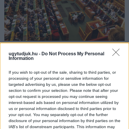
KEDDEN MEGVÁLASZTHATJA AZ
ORSZÁGGYŰLÉS MAGYARORSZÁG ÚJ
ugytudjuk.hu -
Do Not Process My Personal
Information
KÖZTÁRSASÁGI ELNÖKÉT
A TISZA Párt frakciója kezdeményezte az államfőválasztás
If you wish to opt-out of the sale, sharing to third parties, or
augusztus 11-re való kitűzését - a kormánypárti jelölt személye
processing of your personal or sensitive information for
ugyanakkor egyelőre nem ismert.
targeted advertising by us, please use the below opt-out
section to confirm your selection. Please note that after your
Szólj hozzá!
opt-out request is processed you may continue seeing
interest-based ads based on personal information utilized by
us or personal information disclosed to third parties prior to
your opt-out. You may separately opt-out of the further
disclosure of your personal information by third parties on the
IAB’s list of downstream participants. This information may