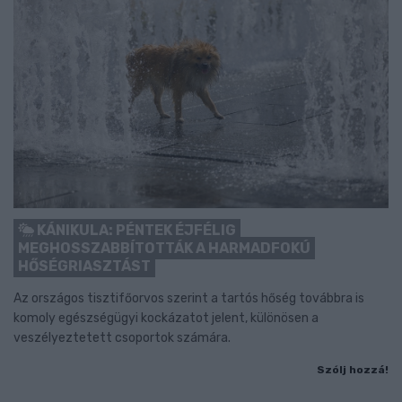
KÁNIKULA: PÉNTEK ÉJFÉLIG
MEGHOSSZABBÍTOTTÁK A HARMADFOKÚ
HŐSÉGRIASZTÁST
Az országos tisztifőorvos szerint a tartós hőség továbbra is
komoly egészségügyi kockázatot jelent, különösen a
veszélyeztetett csoportok számára.
Szólj hozzá!