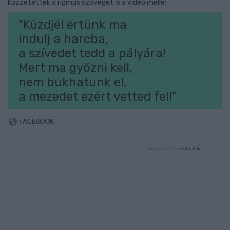
közzétették a rigmus szövegét is a videó mellé:
"Küzdjél értünk ma
indulj a harcba,
a szívedet tedd a pályára!
Mert ma győzni kell,
nem bukhatunk el,
a mezedet ezért vetted fel!"