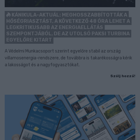
KÁNIKULA-AKTUÁL: MEGHOSSZABBÍTOTTÁK A
HŐSÉGRIASZTÁST, A KÖVETKEZŐ 48 ÓRA LEHET A
LEGKRITIKUSABB AZ ENERGIAELLÁTÁS
SZEMPONTJÁBÓL, DE AZ UTOLSÓ PAKSI TURBINA
EGYELŐRE KITART
A Védelmi Munkacsoport szerint egyelőre stabil az ország
villamosenergia-rendszere, de továbbra is takarékosságra kérik
a lakosságot és a nagyfogyasztókat.
Szólj hozzá!