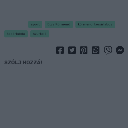
sport
Egis Körmend
körmendi kosárlabda
kosárlabda
szurkoló
SZÓLJ HOZZÁ!