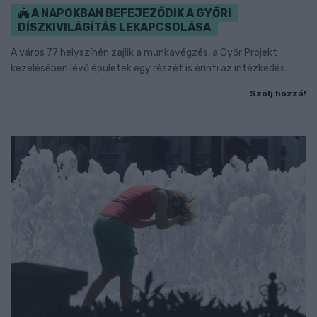
A NAPOKBAN BEFEJEZŐDIK A GYŐRI
DÍSZKIVILÁGÍTÁS LEKAPCSOLÁSA
A város 77 helyszínén zajlik a munkavégzés, a Győr Projekt
kezelésében lévő épületek egy részét is érinti az intézkedés.
Szólj hozzá!