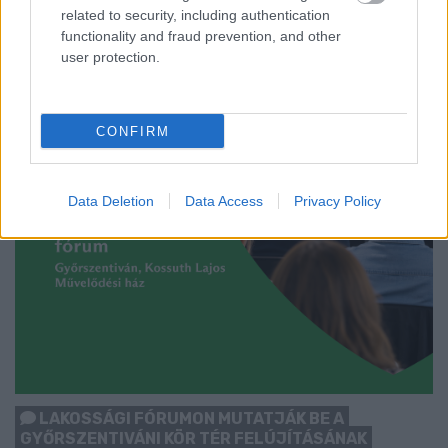
related to security, including authentication
bakancsát.
functionality and fraud prevention, and other
1 hozzászólás
user protection.
CONFIRM
Data Deletion
Data Access
Privacy Policy
LAKOSSÁGI FÓRUMON MUTATJÁK BE A
GYŐRSZENTIVÁNI KÖR TÉR FELÚJÍTÁSÁNAK