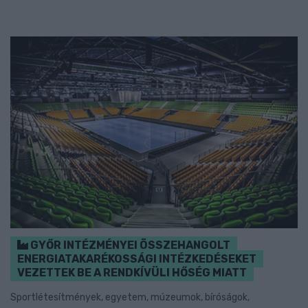
GYŐR INTÉZMÉNYEI ÖSSZEHANGOLT
ENERGIATAKARÉKOSSÁGI INTÉZKEDÉSEKET
VEZETTEK BE A RENDKÍVÜLI HŐSÉG MIATT
Sportlétesítmények, egyetem, múzeumok, bíróságok,