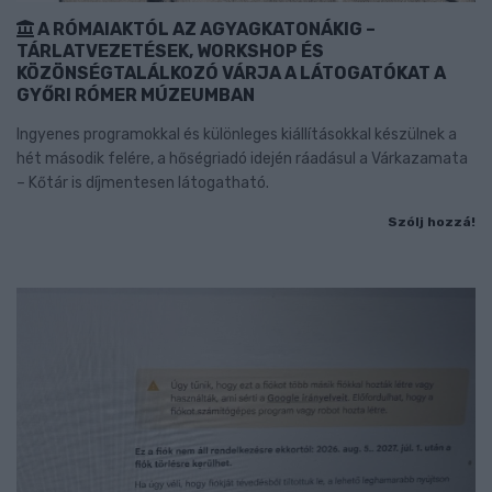
A RÓMAIAKTÓL AZ AGYAGKATONÁKIG –
TÁRLATVEZETÉSEK, WORKSHOP ÉS
KÖZÖNSÉGTALÁLKOZÓ VÁRJA A LÁTOGATÓKAT A
GYŐRI RÓMER MÚZEUMBAN
Ingyenes programokkal és különleges kiállításokkal készülnek a
hét második felére, a hőségriadó idején ráadásul a Várkazamata
– Kőtár is díjmentesen látogatható.
Szólj hozzá!