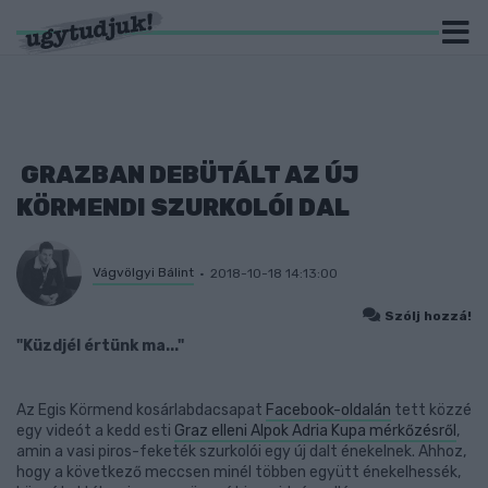
GRAZBAN DEBÜTÁLT AZ ÚJ
KÖRMENDI SZURKOLÓI DAL
Vágvölgyi Bálint
2018-10-18 14:13:00
Szólj hozzá!
"Küzdjél értünk ma..."
Az Egis Körmend kosárlabdacsapat
Facebook-oldalán
tett közzé
egy videót a kedd esti
Graz elleni Alpok Adria Kupa mérkőzésről
,
amin a vasi piros-feketék szurkolói egy új dalt énekelnek. Ahhoz,
hogy a következő meccsen minél többen együtt énekelhessék,