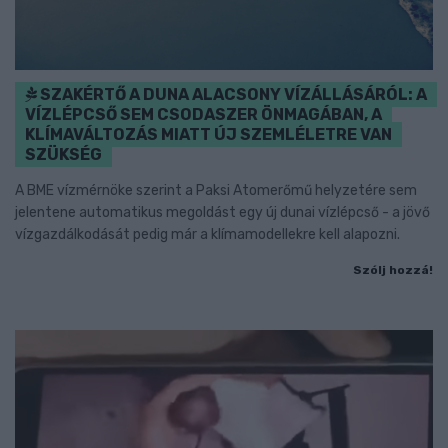
SZAKÉRTŐ A DUNA ALACSONY VÍZÁLLÁSÁRÓL: A
VÍZLÉPCSŐ SEM CSODASZER ÖNMAGÁBAN, A
KLÍMAVÁLTOZÁS MIATT ÚJ SZEMLÉLETRE VAN
SZÜKSÉG
A BME vízmérnöke szerint a Paksi Atomerőmű helyzetére sem
jelentene automatikus megoldást egy új dunai vízlépcső - a jövő
vízgazdálkodását pedig már a klímamodellekre kell alapozni.
Szólj hozzá!