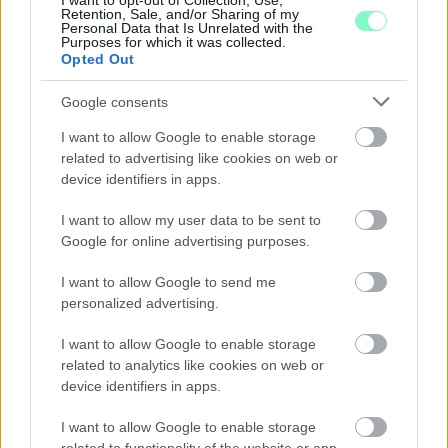
I want to opt-out of Collection, Use,
Retention, Sale, and/or Sharing of my
Majka koncert, jóga szeánsz, “borhajózás” és egy csomó minden
Personal Data that Is Unrelated with the
más.
Purposes for which it was collected.
Opted Out
Szólj hozzá!
Google consents
I want to allow Google to enable storage
related to advertising like cookies on web or
device identifiers in apps.
I want to allow my user data to be sent to
Google for online advertising purposes.
I want to allow Google to send me
personalized advertising.
I want to allow Google to enable storage
related to analytics like cookies on web or
device identifiers in apps.
I want to allow Google to enable storage
ENERGIATAKARÉKOSSÁG: KORÁBBAN KEZDŐDIK