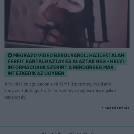
MEGRÁZÓ VIDEÓ BÁBOLNÁRÓL: HAJLÉKTALAN
FÉRFIT BÁNTALMAZTAK ÉS ALÁZTAK MEG - HELYI
INFORMÁCIÓINK SZERINT A RENDŐRSÉG MÁR
INTÉZKEDIK AZ ÜGYBEN
A felvételen egy padon alvó férfit ütnek meg, majd arra
kényszerítik, hogy térdre ereszkedve megcsókolja egyikük
bakancsát.
1 hozzászólás