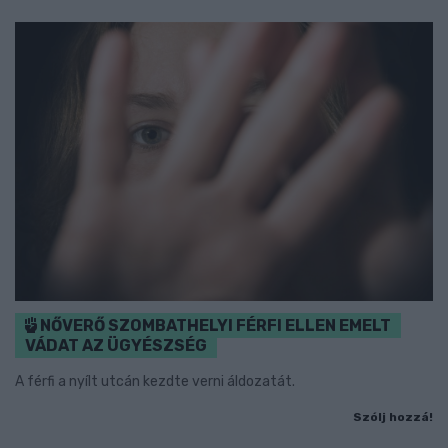
NŐVERŐ SZOMBATHELYI FÉRFI ELLEN EMELT
VÁDAT AZ ÜGYÉSZSÉG
A férfi a nyílt utcán kezdte verni áldozatát.
Szólj hozzá!