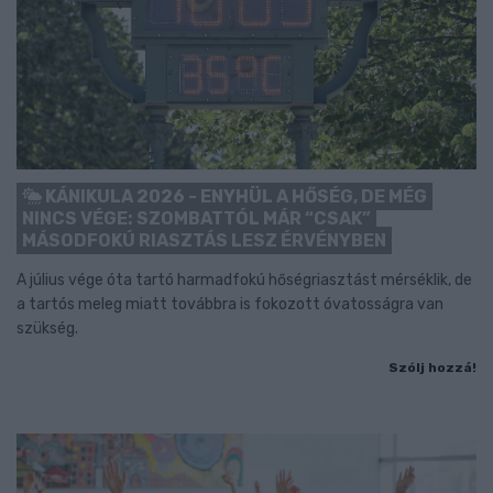
KÁNIKULA 2026 - ENYHÜL A HŐSÉG, DE MÉG
NINCS VÉGE: SZOMBATTÓL MÁR “CSAK”
MÁSODFOKÚ RIASZTÁS LESZ ÉRVÉNYBEN
A július vége óta tartó harmadfokú hőségriasztást mérséklik, de
a tartós meleg miatt továbbra is fokozott óvatosságra van
szükség.
Szólj hozzá!