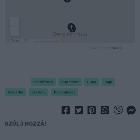
rendőrség
Budapest
Duna
hajó
tragédia
kékfény
hajóbaleset
SZÓLJ HOZZÁ!