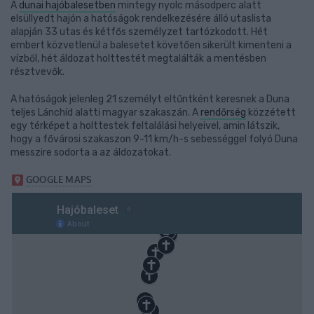
A
dunai hajóbalesetben
mintegy nyolc másodperc alatt
elsüllyedt hajón a hatóságok rendelkezésére álló utaslista
alapján 33 utas és kétfős személyzet tartózkodott. Hét
embert közvetlenül a balesetet követően sikerült kimenteni a
vízből, hét áldozat holttestét megtalálták a mentésben
résztvevők.
A hatóságok jelenleg 21 személyt eltűntként keresnek a Duna
teljes Lánchíd alatti magyar szakaszán. A
rendőrség
közzétett
egy térképet a holttestek feltalálási helyeivel, amin látszik,
hogy a fővárosi szakaszon 9-11 km/h-s sebességgel folyó Duna
messzire sodorta a az áldozatokat.