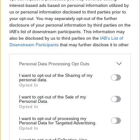
Szólj hozzá!
interest-based ads based on personal information utilized by
us or personal information disclosed to third parties prior to
your opt-out. You may separately opt-out of the further
disclosure of your personal information by third parties on the
IAB’s list of downstream participants. This information may
also be disclosed by us to third parties on the
IAB’s List of
Downstream Participants
that may further disclose it to other
third parties.
Please note that this website/app uses one or more Google
Personal Data Processing Opt Outs
services and may gather and store information including but
not limited to your visit or usage behaviour. You may click to
I want to opt-out of the Sharing of my
personal data.
grant or deny consent to Google and its third-party tags to
Opted In
use your data for below specified purposes in below Google
consent section.
I want to opt-out of the Sale of my
Personal Data.
Opted In
A BAROKK ÖSSZES ÁRNYALATA ÉS MÉG EGY SOR
I want to opt-out of processing my
KIVÁLÓ PROGRAM VÁR MINDENKIT EZEN A HÉTVÉGÉN
Personal Data for Targeted Advertising.
GYŐRBEN
Opted In
Középpontban a hagyományőrzés, de lesz Pogány Induló és