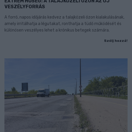
EXTRÉM HŐSÉG: A TALAJKÖZELI ÓZON AZ ÚJ
VESZÉLYFORRÁS
A forró, napos időjárás kedvez a talajközeli ózon kialakulásának,
amely irritálhatja a légutakat, ronthatja a tüdő működését és
különösen veszélyes lehet a krónikus betegek számára.
Szólj hozzá!