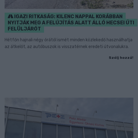
IGAZI RITKASÁG: KILENC NAPPAL KORÁBBAN
NYITJÁK MEG A FELÚJÍTÁS ALATT ÁLLÓ HECSEI ÚTI
FELÜLJÁRÓT
Hétfőn hajnali négy órától ismét minden közlekedő használhatja
az átkelőt, az autóbuszok is visszatérnek eredeti útvonalukra.
Szólj hozzá!