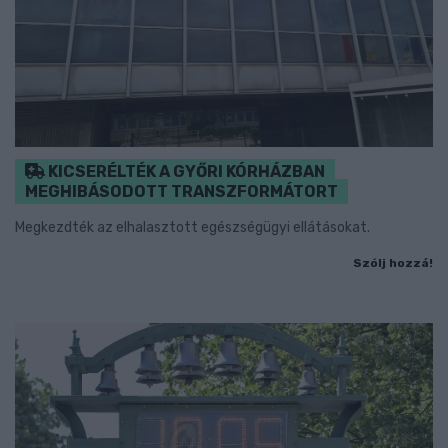
KICSERÉLTÉK A GYŐRI KÓRHÁZBAN
MEGHIBÁSODOTT TRANSZFORMÁTORT
Megkezdték az elhalasztott egészségügyi ellátásokat.
Szólj hozzá!