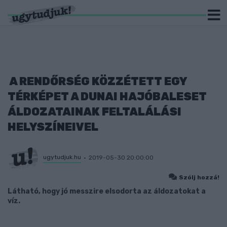
A RENDŐRSÉG KÖZZÉTETT EGY
TÉRKÉPET A DUNAI HAJÓBALESET
ÁLDOZATAINAK FELTALÁLÁSI
HELYSZÍNEIVEL
ugytudjuk.hu
2019-05-30 20:00:00
Szólj hozzá!
Látható, hogy jó messzire elsodorta az áldozatokat a
víz.