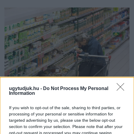
ugytudjuk.hu -
Do Not Process My Personal
Information
ÖRÖMHÍR: TÍZ ÉVE NEM VOLT ILYEN ALACSONY AZ
INFLÁCIÓ MAGYARORSZÁGON
If you wish to opt-out of the sale, sharing to third parties, or
Júliusban mindössze 1,2 százalékkal emelkedtek éves
processing of your personal or sensitive information for
összevetésben a fogyasztói árak, miközben az élelmiszerek ára
targeted advertising by us, please use the below opt-out
már csökkent.
section to confirm your selection. Please note that after your
opt-out request is processed you may continue seeing