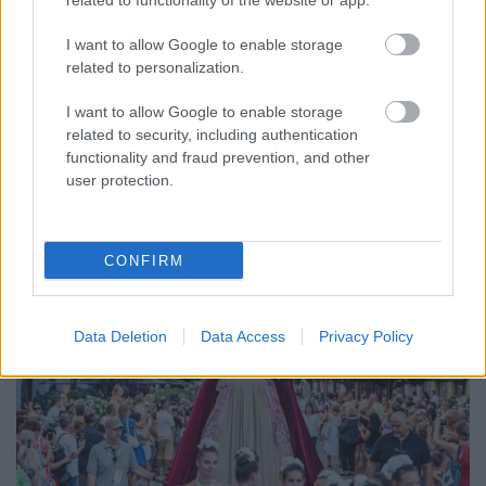
related to functionality of the website or app.
A GYŐRI AUDI ETO KC PÉNTEKI FELKÉSZÜLÉSI
MÉRKŐZÉSE
I want to allow Google to enable storage
related to personalization.
Az energiaellátás tehermentesítése érdekében másfél órával
előrébb hozták a Brest Bretagne Handball elleni találkozó
I want to allow Google to enable storage
kezdését.
related to security, including authentication
functionality and fraud prevention, and other
1 hozzászólás
user protection.
CONFIRM
Data Deletion
Data Access
Privacy Policy