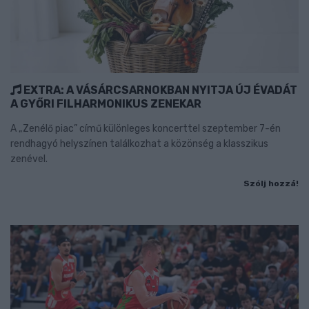
EXTRA: A VÁSÁRCSARNOKBAN NYITJA ÚJ ÉVADÁT
A GYŐRI FILHARMONIKUS ZENEKAR
A „Zenélő piac” című különleges koncerttel szeptember 7-én
rendhagyó helyszínen találkozhat a közönség a klasszikus
zenével.
Szólj hozzá!