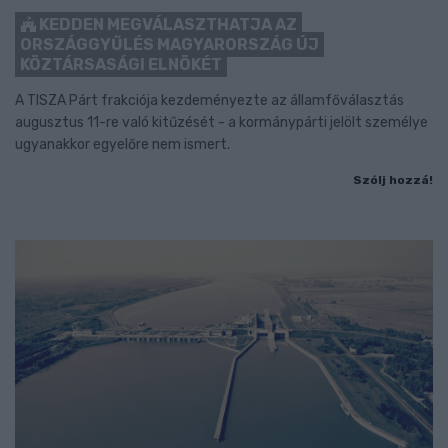
KEDDEN MEGVÁLASZTHATJA AZ
ORSZÁGGYŰLÉS MAGYARORSZÁG ÚJ
KÖZTÁRSASÁGI ELNÖKÉT
A TISZA Párt frakciója kezdeményezte az államfőválasztás
augusztus 11-re való kitűzését - a kormánypárti jelölt személye
ugyanakkor egyelőre nem ismert.
Szólj hozzá!