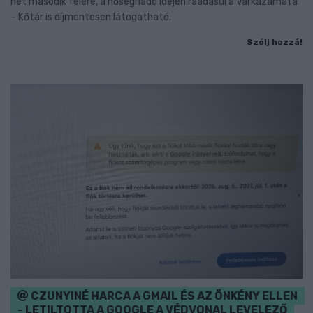
hét második felére, a hőségriadó idején ráadásul a Várkazamata
– Kőtár is díjmentesen látogatható.
Szólj hozzá!
CZUNYINÉ HARCA A GMAIL ÉS AZ ÖNKÉNY ELLEN
- LETILTOTTA A GOOGLE A VÉDVONAL LEVELEZŐ