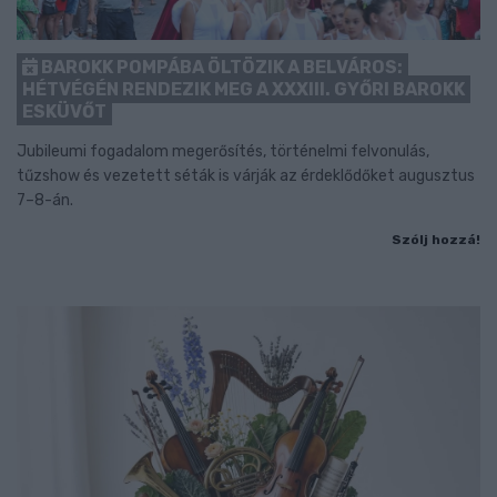
BAROKK POMPÁBA ÖLTÖZIK A BELVÁROS:
HÉTVÉGÉN RENDEZIK MEG A XXXIII. GYŐRI BAROKK
ESKÜVŐT
Jubileumi fogadalom megerősítés, történelmi felvonulás,
tűzshow és vezetett séták is várják az érdeklődőket augusztus
7–8-án.
Szólj hozzá!