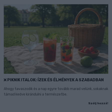
PIKNIK ITALOK: ÍZEK ÉS ÉLMÉNYEK A SZABADBAN
Ahogy tavaszodik és a nap egyre tovább marad velünk, sokaknak
támad kedve kirándulni a természetbe.
Szólj hozzá!